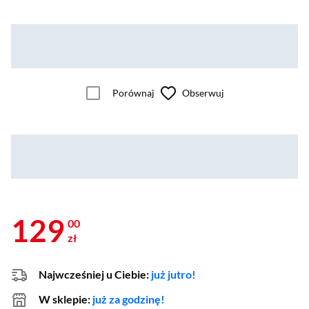
Porównaj
Obserwuj
129
00
zł
Najwcześniej u Ciebie:
już jutro!
W sklepie:
już za godzinę!