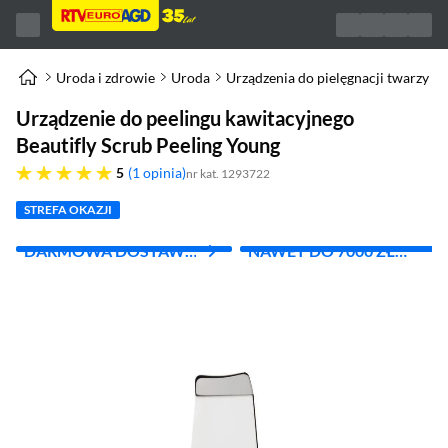
Uroda i zdrowie
Uroda
Urządzenia do pielęgnacji twarzy
Urządzenie do peelingu kawitacyjnego
Beautifly Scrub Peeling Young
pięć gwiazdek
5
1 opinia
nr kat. 1293722
STREFA OKAZJI
DARMOWA DOSTAWA
NAWET DO 7000 ZŁ
Z INPOST
RABATU