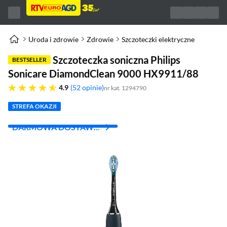
Uroda i zdrowie
Zdrowie
Szczoteczki elektryczne
Szczoteczka soniczna Philips
BESTSELLER
Sonicare DiamondClean 9000 HX9911/88
4.9 gwiazdek
4.9
52 opinie
nr kat. 1294790
STREFA OKAZJI
DARMOWA DOSTAWA
Z INPOST