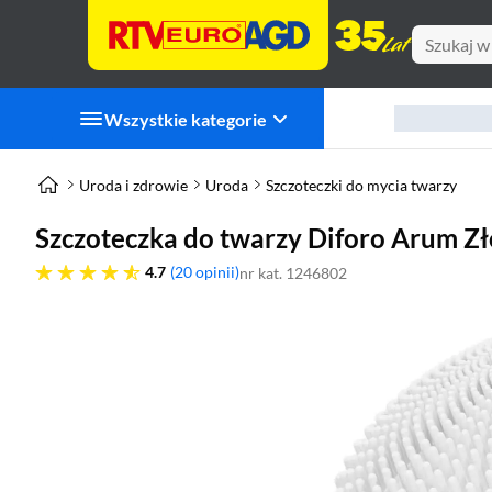
Wszystkie kategorie
Uroda i zdrowie
Uroda
Szczoteczki do mycia twarzy
Szczoteczka do twarzy Diforo Arum Zł
4.7 gwiazdek
4.7
20 opinii
nr kat. 1246802