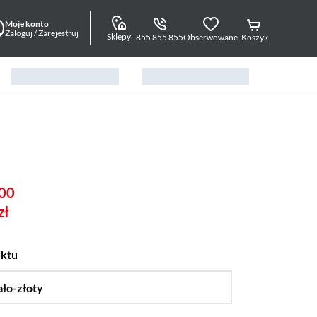
Moje konto
Zaloguj / Zarejestruj
Sklepy
855 855 855
Obserwowane
Koszyk
00
zł
uktu
ało-złoty
…