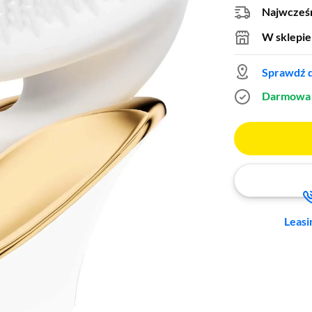
Najwcześn
W sklepie
Sprawdź d
Darmowa 
Leasi