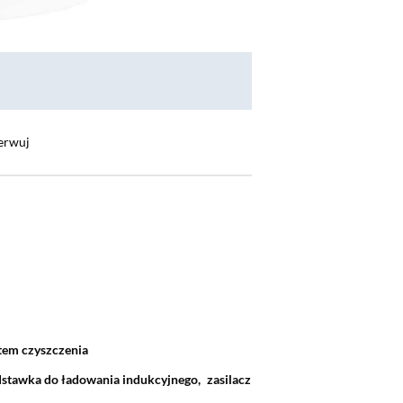
erwuj
tem czyszczenia
stawka do ładowania indukcyjnego,
zasilacz