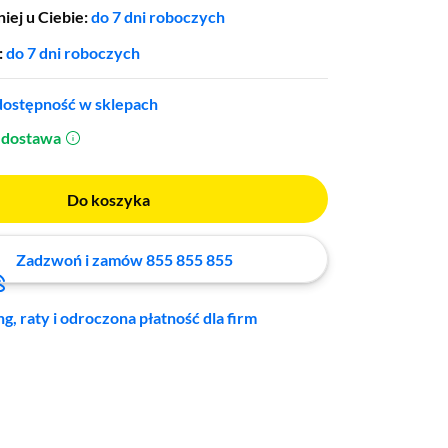
iej u Ciebie:
do 7 dni roboczych
:
do 7 dni roboczych
ostępność w sklepach
dostawa
(otworzy się w nowym oknie)
Do koszyka
Zadzwoń i zamów 855 855 855
ng, raty i odroczona płatność dla firm