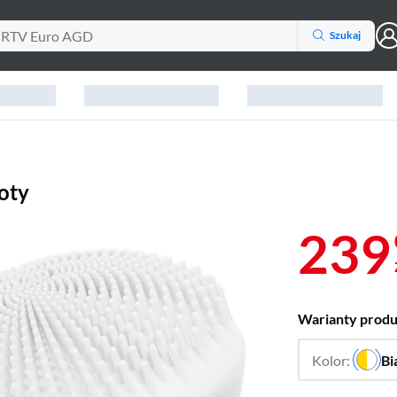
Szukaj
oty
239
Warianty prod
Kolor:
Bi