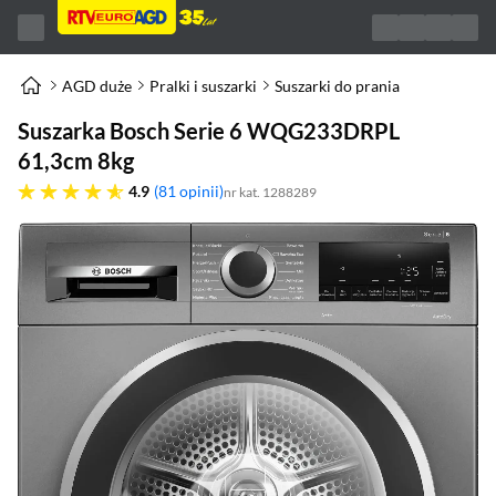
AGD duże
Pralki i suszarki
Suszarki do prania
Suszarka Bosch Serie 6 WQG233DRPL
61,3cm 8kg
4.9 gwiazdek
4.9
81 opinii
nr kat. 1288289