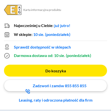
Karta informacyjna produktu
Plik w formacie pdf
(otworzy się w nowym oknie)
Najwcześniej u Ciebie:
już jutro!
W sklepie:
10 sie. (poniedziałek)
Sprawdź dostępność w sklepach
Darmowa dostawa
od: 10 sie. (poniedziałek)
Do koszyka
Zadzwoń i zamów 855 855 855
Leasing, raty i odroczona płatność dla firm