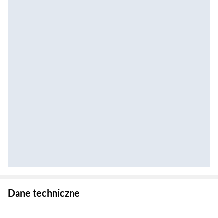
Zostałeś przeniesiony do danych technicznych produktu
Dane techniczne