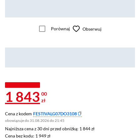
Porównaj
Obserwuj
TANIEJ Z KODEM
1 843
00
zł
Cena z kodem
FESTIVALG07DO3108
obowiązuje do 31.08.2026 do 21:45
Najniższa cena z 30 dni przed obniżką: 1 844 zł
Najniższa cena z 30 dni przed obniżką:
1 844 zł
Cena bez kodu: 1 949 zł
Cena bez kodu:
1 949 zł