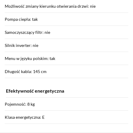
Możliwość zmiany kierunku otwierania drzwi: nie
Pompa ciepła: tak
Samoczyszczący filtr: nie
Silnik inverter: nie
Menu w języku polskim: tak
Długość kabla: 145 cm
Efektywność energetyczna
Pojemność: 8 kg
Klasa energetyczna: E
Sekcja pominięta
Zużycie prądu (100 cykli): 138 kWh = 142,14 zł