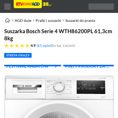
AGD duże
Pralki i suszarki
Suszarki do prania
Suszarka Bosch Serie 4 WTH86200PL 61,3cm
8kg
4.9 gwiazdek
4.9
61 opinii
nr kat. 1365495
STREFA OKAZJI
FESTIWAL RABATÓW
PIĄTY PRODUKT ZA 1
ZŁ!