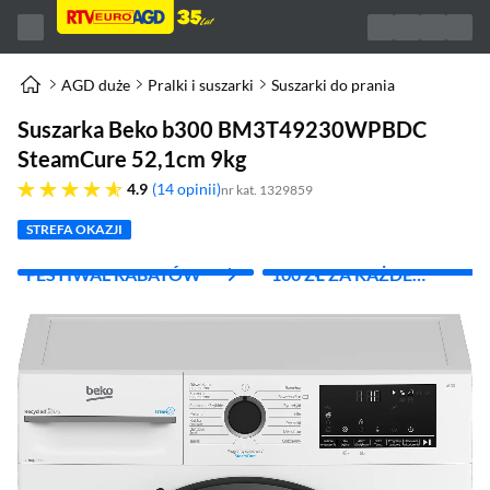
AGD duże
Pralki i suszarki
Suszarki do prania
Suszarka Beko b300 BM3T49230WPBDC
SteamCure 52,1cm 9kg
4.9 gwiazdek
4.9
14 opinii
nr kat. 1329859
STREFA OKAZJI
FESTIWAL RABATÓW
100 ZŁ ZA KAŻDE
WYDANE 1000 ZŁ