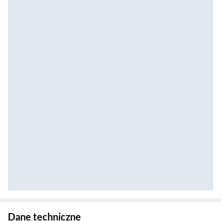
Zostałeś przeniesiony do danych technicznych produktu
Dane techniczne