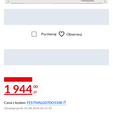
Porównaj
Obserwuj
TANIEJ Z KODEM
1 944
00
zł
Cena z kodem
FESTIVALG07DO3108
obowiązuje do 31.08.2026 do 21:45