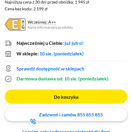
Najniższa cena z 30 dni przed obniżką: 1 945 zł
Najniższa cena z 30 dni przed obniżką:
1 945 zł
Cena bez kodu: 2 199 zł
Cena bez kodu:
2 199 zł
Wcześniej: A++
Karta informacyjna produktu
Plik w formacie pdf
(otworzy się w nowym oknie)
Najwcześniej u Ciebie:
już jutro!
W sklepie:
10 sie. (poniedziałek)
Sprawdź dostępność w sklepach
Darmowa dostawa
od: 10 sie. (poniedziałek)
Do koszyka
Zadzwoń i zamów 855 855 855
Leasing, raty i odroczona płatność dla firm