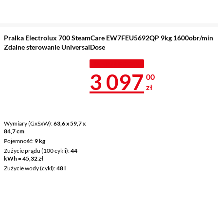
Pralka Electrolux 700 SteamCare EW7FEU5692QP 9kg 1600obr/min
Zdalne sterowanie UniversalDose
TANIEJ Z KODEM
Cena 3 097 z
3 097
00
zł
Wymiary (GxSxW)
63,6 x 59,7 x
84,7 cm
Pojemność
9 kg
Zużycie prądu (100 cykli)
44
kWh = 45,32 zł
Zużycie wody (cykl)
48 l