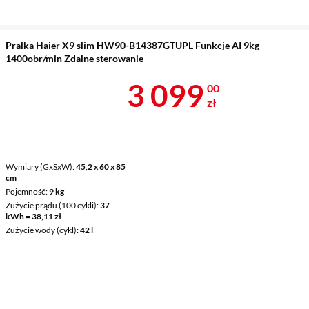
Pralka Haier X9 slim HW90-B14387GTUPL Funkcje AI 9kg
1400obr/min Zdalne sterowanie
Cena 3 099 z
3 099
00
zł
Wymiary (GxSxW)
45,2 x 60 x 85
cm
Pojemność
9 kg
Zużycie prądu (100 cykli)
37
kWh = 38,11 zł
Zużycie wody (cykl)
42 l