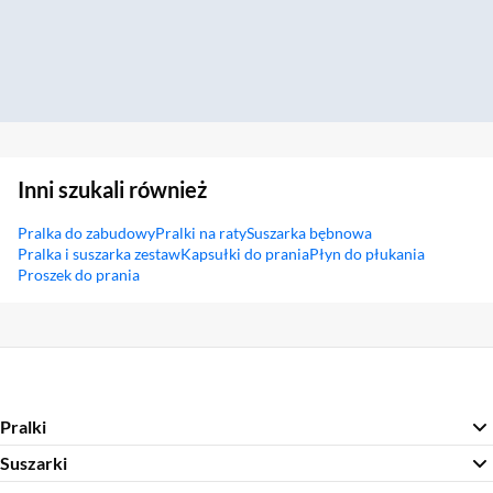
Inni szukali również
Pralka do zabudowy
Pralki na raty
Suszarka bębnowa
Pralka i suszarka zestaw
Kapsułki do prania
Płyn do płukania
Proszek do prania
Sekcja pominięta
Pralki
Suszarki