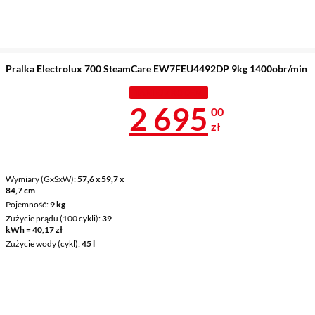
Pralka Electrolux 700 SteamCare EW7FEU4492DP 9kg 1400obr/min
TANIEJ Z KODEM
Cena 2 695 z
2 695
00
zł
Wymiary (GxSxW)
57,6 x 59,7 x
84,7 cm
Pojemność
9 kg
Zużycie prądu (100 cykli)
39
kWh = 40,17 zł
Zużycie wody (cykl)
45 l