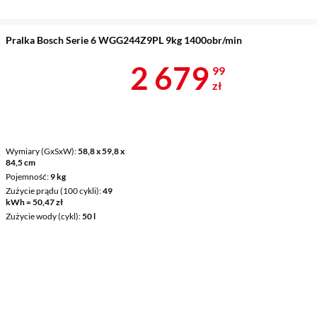
Pralka Bosch Serie 6 WGG244Z9PL 9kg 1400obr/min
Cena 2 679,9
2 679
99
zł
Wymiary (GxSxW)
58,8 x 59,8 x
84,5 cm
Pojemność
9 kg
Zużycie prądu (100 cykli)
49
kWh = 50,47 zł
Zużycie wody (cykl)
50 l