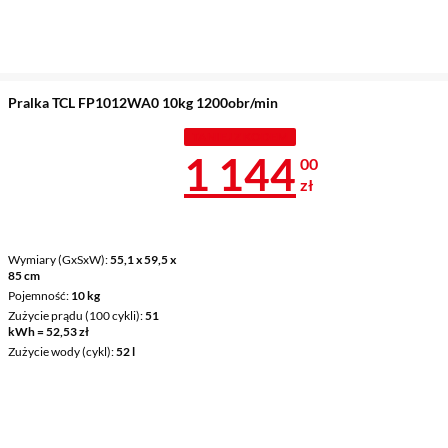
Pralka TCL FP1012WA0 10kg 1200obr/min
TANIEJ Z KODEM
Cena 1 144 z
1 144
00
zł
Wymiary (GxSxW)
55,1 x 59,5 x
85 cm
Pojemność
10 kg
Zużycie prądu (100 cykli)
51
kWh = 52,53 zł
Zużycie wody (cykl)
52 l