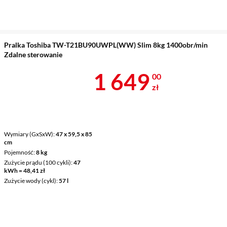
Pralka Toshiba TW-T21BU90UWPL(WW) Slim 8kg 1400obr/min
Zdalne sterowanie
Cena 1 649 z
1 649
00
zł
Wymiary (GxSxW)
47 x 59,5 x 85
cm
Pojemność
8 kg
Zużycie prądu (100 cykli)
47
kWh = 48,41 zł
Zużycie wody (cykl)
57 l