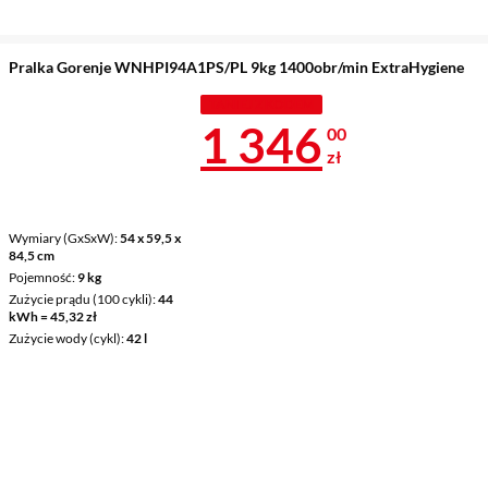
Pralka Gorenje WNHPI94A1PS/PL 9kg 1400obr/min ExtraHygiene
TANIEJ Z KODEM
Cena 1 346 z
1 346
00
zł
Wymiary (GxSxW)
54 x 59,5 x
84,5 cm
Pojemność
9 kg
Zużycie prądu (100 cykli)
44
kWh = 45,32 zł
Zużycie wody (cykl)
42 l