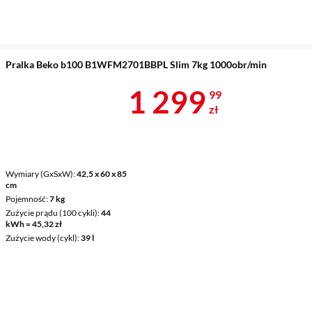
Pralka Beko b100 B1WFM2701BBPL Slim 7kg 1000obr/min
Cena 1 299,9
1 299
99
zł
Wymiary (GxSxW)
42,5 x 60 x 85
cm
Pojemność
7 kg
Zużycie prądu (100 cykli)
44
kWh = 45,32 zł
Zużycie wody (cykl)
39 l