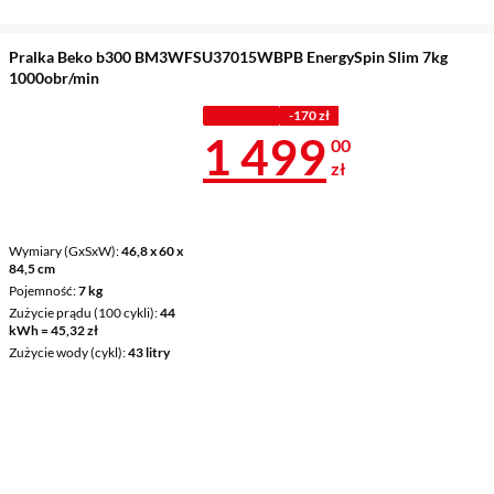
Pralka Beko b300 BM3WFSU37015WBPB EnergySpin Slim 7kg
1000obr/min
Z KODEM
-170 zł
Cena 1 499 z
1 499
00
zł
Wymiary (GxSxW)
46,8 x 60 x
84,5 cm
Pojemność
7 kg
Zużycie prądu (100 cykli)
44
kWh = 45,32 zł
Zużycie wody (cykl)
43 litry