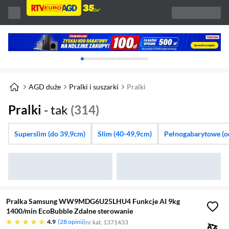
Karuzela z banerami, aktualny element 1 z 
AGD duże
Pralki i suszarki
Pralki
Pralki
- tak
(314)
Superslim (do 39,9cm)
Slim (40-49,9cm)
Pełnogabarytowe (o
Pralka Samsung WW9MDG6U25LHU4 Funkcje AI 9kg
1400/min EcoBubble Zdalne sterowanie
4.9 gwiazdek
4.9
28 opinii
nr kat. 1371433