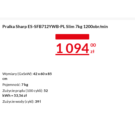
Pralka Sharp ES-SFB712YWB-PL Slim 7kg 1200obr/min
TANIEJ Z KODEM
Cena 1 094 z
1 094
00
zł
Wymiary (GxSxW)
42 x 60 x 85
cm
Pojemność
7 kg
Zużycie prądu (100 cykli)
52
kWh = 53,56 zł
Zużycie wody (cykl)
39 l