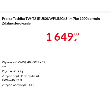
Pralka Toshiba TW-T21BU80UWPL(MG) Slim 7kg 1200obr/min
Zdalne sterowanie
Cena 1 649 z
1 649
00
zł
Wymiary (GxSxW)
40 x 59,5 x 85
cm
Pojemność
7 kg
Zużycie prądu (100 cykli)
44
kWh = 45,32 zł
Zużycie wody (cykl)
45 l