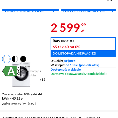
TABLET SAMSUNG
NAWET DO 3000 ZŁ
A11+ ZA 1 ZŁ
RABATU
Cena 2 599,9
2 599
99
zł
Raty
RRSO 0%
65 zł
x 40 rat
0%
DO LISTOPADA NIE PŁACISZ!
U Ciebie:
już jutro!
W sklepie:
od 10 sie. (poniedziałek)
Karta
Dostępność w sklepie
informacyjna
Plik w formacie pdf
(otworzy się w nowym oknie)
Darmowa dostawa 10 sie. (poniedziałek)
produktu
Wymiary (GxSxW)
55 x 60 x 85
cm
Pojemność
9 kg
Zużycie prądu (100 cykli)
44
kWh = 45,32 zł
Zużycie wody (cykl)
50 l
Pralka Whirlpool AutoDose MXWM07GADSPL Funkcje AI