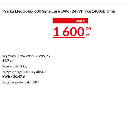
Pralka Electrolux 600 SensiCare EW6F2497P 9kg 1400obr/min
Z KODEM
-350 zł
Cena 1 600 z
1 600
00
zł
Wymiary (GxSxW)
63,6 x 59,7 x
84,7 cm
Pojemność
9 kg
Zużycie prądu (100 cykli)
49
kWh = 50,47 zł
Zużycie wody (cykl)
50 l