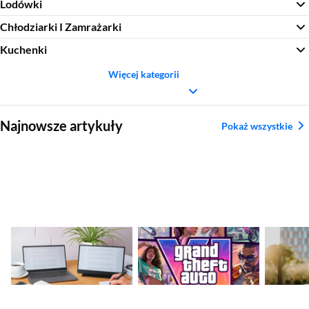
Lodówki
Chłodziarki I Zamrażarki
Kuchenki
Więcej kategorii
Sekcja pominięta
Najnowsze artykuły
Pokaż wszystkie
Jaki monitor
GTA VI – premiera
Najleps
przenośny do laptopa
coraz bliżej. Rockstar
– ranki
wybrać? Ranking
Games wkrótce
sporto
zaprezentuję
Sekcja pominięta
rozgrywkę!