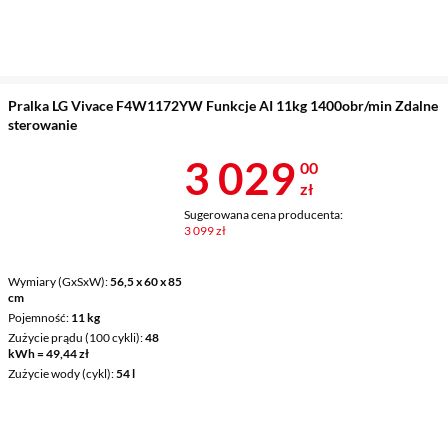
Pralka LG Vivace F4W1172YW Funkcje AI 11kg 1400obr/min Zdalne
sterowanie
Cena 3 029 z
3 029
00
zł
Sugerowana cena producenta:
3 099 zł
Wymiary (GxSxW)
56,5 x 60 x 85
cm
Pojemność
11 kg
Zużycie prądu (100 cykli)
48
kWh = 49,44 zł
Zużycie wody (cykl)
54 l