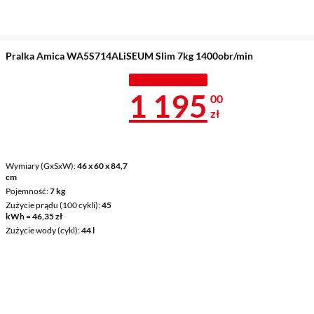
Pralka Amica WA5S714ALiSEUM Slim 7kg 1400obr/min
TANIEJ Z KODEM
Cena 1 195 z
1 195
00
zł
Wymiary (GxSxW)
46 x 60 x 84,7
cm
Pojemność
7 kg
Zużycie prądu (100 cykli)
45
kWh = 46,35 zł
Zużycie wody (cykl)
44 l