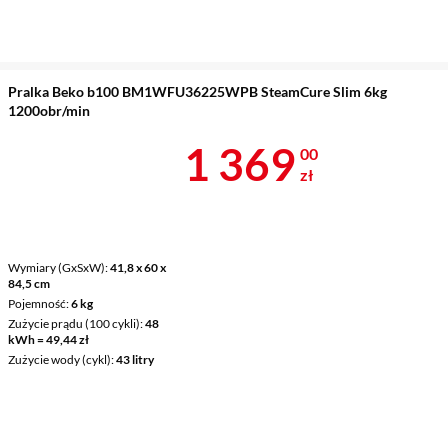
Pralka Beko b100 BM1WFU36225WPB SteamCure Slim 6kg
1200obr/min
Cena 1 369 z
1 369
00
zł
Wymiary (GxSxW)
41,8 x 60 x
84,5 cm
Pojemność
6 kg
Zużycie prądu (100 cykli)
48
kWh = 49,44 zł
Zużycie wody (cykl)
43 litry