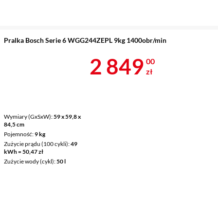
Pralka Bosch Serie 6 WGG244ZEPL 9kg 1400obr/min
Cena 2 849 z
2 849
00
zł
Wymiary (GxSxW)
59 x 59,8 x
84,5 cm
Pojemność
9 kg
Zużycie prądu (100 cykli)
49
kWh = 50,47 zł
Zużycie wody (cykl)
50 l