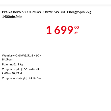
Pralka Beko b300 BM3WFU49415WBDC EnergySpin 9kg
1400obr/min
Cena 1 699 z
1 699
00
zł
Wymiary (GxSxW)
51,8 x 60 x
84,5 cm
Pojemność
9 kg
Zużycie prądu (100 cykli)
49
kWh = 50,47 zł
Zużycie wody (cykl)
49 litrów