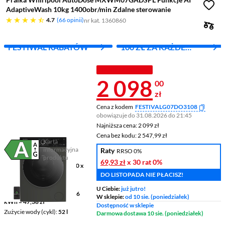
AdaptiveWash 10kg 1400obr/min Zdalne sterowanie
4.7 gwiazdek
4.7
66 opinii
nr kat. 1360860
FESTIWAL RABATÓW
100 ZŁ ZA KAŻDE
WYDANE 1000 ZŁ
TANIEJ Z KODEM
Cena 2 098 z
2 098
00
zł
Cena z kodem
FESTIVALG07DO3108
obowiązuje do 31.08.2026 do 21:45
Najniższa cena: 2 099 zł
Najniższa cena:
2 099 zł
Cena bez kodu: 2 547,99 zł
Cena bez kodu:
2 547,99 zł
Karta
informacyjna
Raty
RRSO 0%
Plik w formacie pdf
(otworzy się w nowym oknie)
produktu
69,93 zł
x 30 rat
0%
Wymiary (GxSxW)
55,3 x 60 x
84,5 cm
DO LISTOPADA NIE PŁACISZ!
Pojemność
10 kg
U Ciebie:
już jutro!
Zużycie prądu (100 cykli)
46
W sklepie:
od 10 sie. (poniedziałek)
kWh = 47,38 zł
Dostępność w sklepie
Zużycie wody (cykl)
52 l
Darmowa dostawa 10 sie. (poniedziałek)