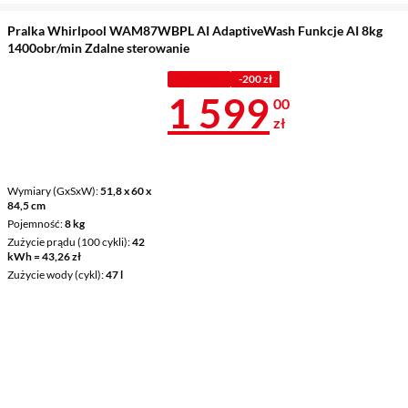
Pralka Whirlpool WAM87WBPL AI AdaptiveWash Funkcje AI 8kg
1400obr/min Zdalne sterowanie
Z KODEM
-200 zł
Cena 1 599 z
1 599
00
zł
Wymiary (GxSxW)
51,8 x 60 x
84,5 cm
Pojemność
8 kg
Zużycie prądu (100 cykli)
42
kWh = 43,26 zł
Zużycie wody (cykl)
47 l