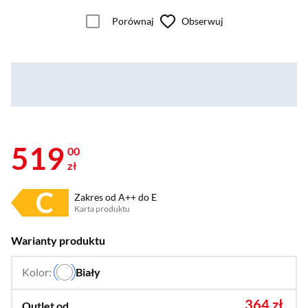
Porównaj
Obserwuj
519
00
zł
Zakres od A++ do E
Karta produktu
Plik w formacie pdf
(otworzy się w nowym oknie)
Warianty produktu
Kolor:
Biały
…
364 zł
Outlet od