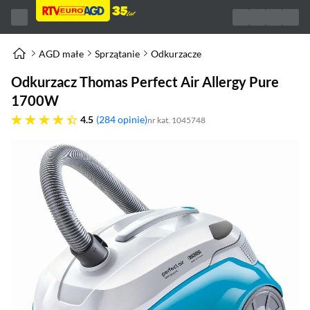
AGD małe
Sprzątanie
Odkurzacze
Odkurzacz Thomas Perfect Air Allergy Pure
1700W
4.5 gwiazdek
4.5
284 opinie
nr kat. 1045748