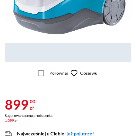
Porównaj
Obserwuj
899
00
zł
Sugerowana cena producenta:
1 099 zł
Najwcześniej u Ciebie:
już pojutrze!