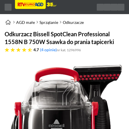
AGD małe
Sprzątanie
Odkurzacze
Odkurzacz Bissell SpotClean Professional
1558N B 750W Ssawka do prania tapicerki
4.7 gwiazdek
4.7
4 opinie
nr kat. 1296996