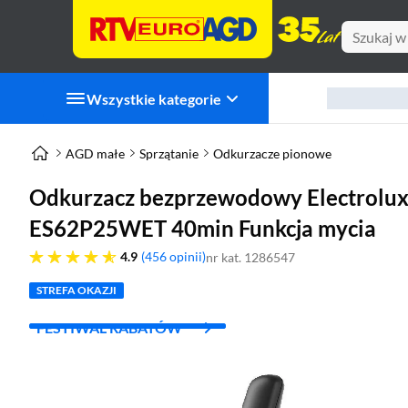
Wszystkie kategorie
AGD małe
Sprzątanie
Odkurzacze pionowe
Odkurzacz bezprzewodowy Electrolux
ES62P25WET 40min Funkcja mycia
4.9 gwiazdek
4.9
456 opinii
nr kat. 1286547
STREFA OKAZJI
FESTIWAL RABATÓW