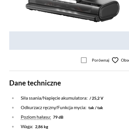
Porównaj
Obs
Dane techniczne
Siła ssania/Napięcie akumulatora:
/ 25,2 V
Odkurzacz ręczny/Funkcja mycia:
tak / tak
Otwórz warstwę
Poziom hałasu:
79 dB
Waga:
2,86 kg