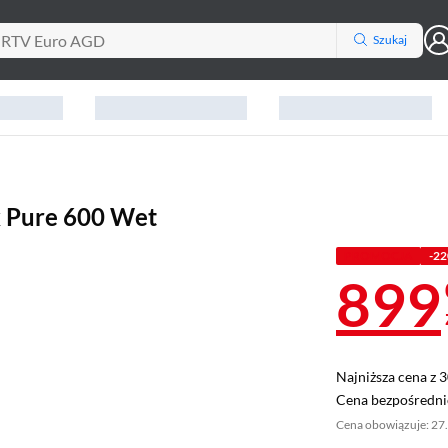
Szukaj
 Pure 600 Wet
PROMOCJA
-22
899
Najniższa cena z 3
Najniższa cena z 
Cena bezpośrednio
Cena bezpośredni
Cena obowiązuje: 27