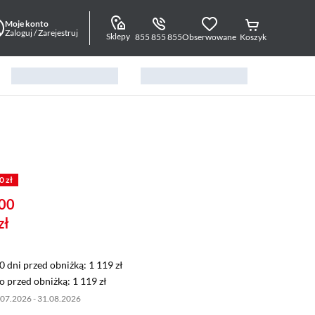
Moje konto
Zaloguj / Zarejestruj
Sklepy
855 855 855
Obserwowane
Koszyk
0 zł
00
zł
0 dni przed obniżką: 1 119 zł
30 dni przed obniżką:
1 119 zł
 przed obniżką: 1 119 zł
o przed obniżką:
1 119 zł
.07.2026 - 31.08.2026