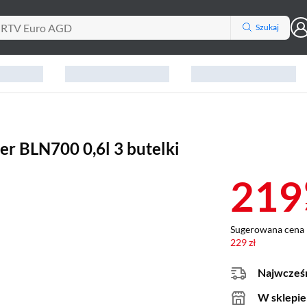
Szukaj
er BLN700 0,6l 3 butelki
219
Sugerowana cena 
229 zł
Najwcześn
W sklepie