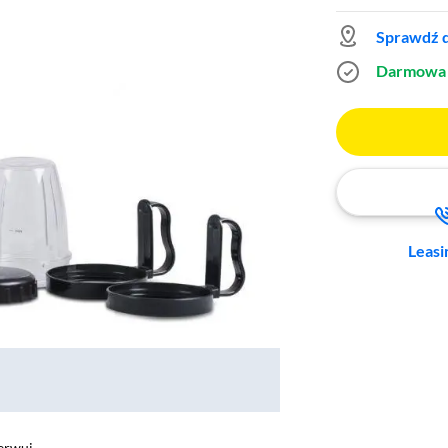
Sprawdź d
Darmowa 
Leasi
erwuj