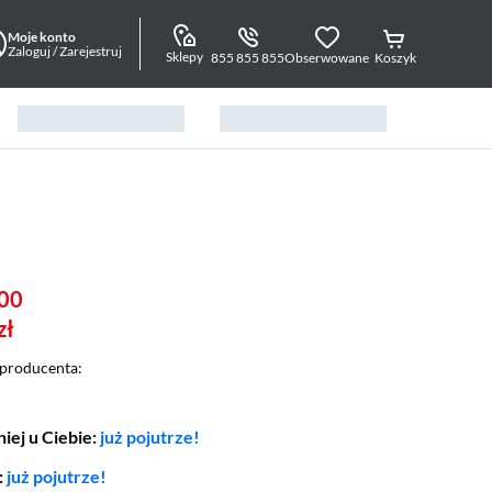
Moje konto
Zaloguj / Zarejestruj
Sklepy
855 855 855
Obserwowane
Koszyk
00
zł
producenta:
iej u Ciebie:
już pojutrze!
:
już pojutrze!