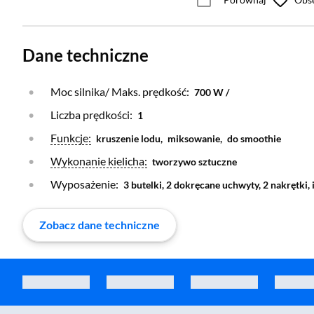
Dane techniczne
Moc silnika/ Maks. prędkość:
700 W /
Liczba prędkości:
1
Otwórz warstwę
Funkcje:
kruszenie lodu,
miksowanie,
do smoothie
Otwórz warstwę
Wykonanie kielicha:
tworzywo sztuczne
Wyposażenie:
3 butelki, 2 dokręcane uchwyty, 2 nakrętki,
Zobacz dane techniczne
Zostałeś przeniesiony do sekcji akcesoriów