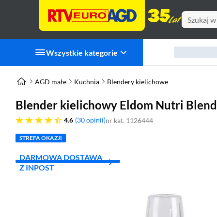
Wszystkie kategorie
AGD małe
Kuchnia
Blendery kielichowe
Blender kielichowy Eldom Nutri Blend
4.6 gwiazdek
4.6
30 opinii
nr kat. 1126444
STREFA OKAZJI
DARMOWA DOSTAWA
Z INPOST