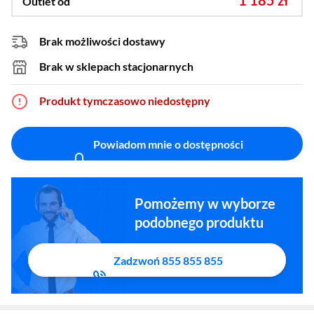
1 185 zł
Outlet od
Brak możliwości dostawy
Brak w sklepach stacjonarnych
Produkt tymczasowo niedostępny
Powiadom mnie o dostępności
Pomożemy w wyborze
podobnego produktu
Zadzwoń 855 855 855