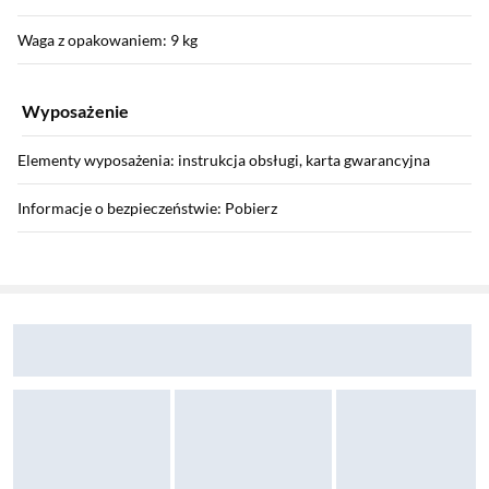
Waga z opakowaniem: 9 kg
Wyposażenie
Elementy wyposażenia: instrukcja obsługi, karta gwarancyjna
Informacje o bezpieczeństwie: Pobierz
Sekcja pominięta
Gwarancja
Zostałeś przeniesiony do opinii
Zostałeś przeniesiony do pytań i odpowiedzi
Gwarancja: 24 miesiące
Producent
Nazwa producenta: Fast Poland sp. z o.o.