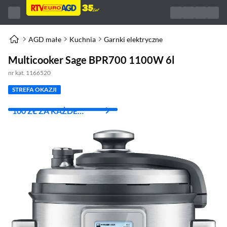
AGD małe
Kuchnia
Garnki elektryczne
Multicooker Sage BPR700 1100W 6l
nr kat. 1166520
STREFA OKAZJI
100 ZŁ ZA KAŻDE
WYDANE 1000 ZŁ