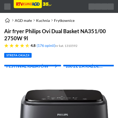
AGD małe
Kuchnia
Frytkownice
Air fryer Philips Ovi Dual Basket NA351/00
2750W 9l
4.8 gwiazdek
4.8
176 opinii
nr kat. 1310592
STREFA OKAZJI
FESTIWAL RABATÓW
100 ZŁ ZA KAŻDE
WYDANE 1000 ZŁ