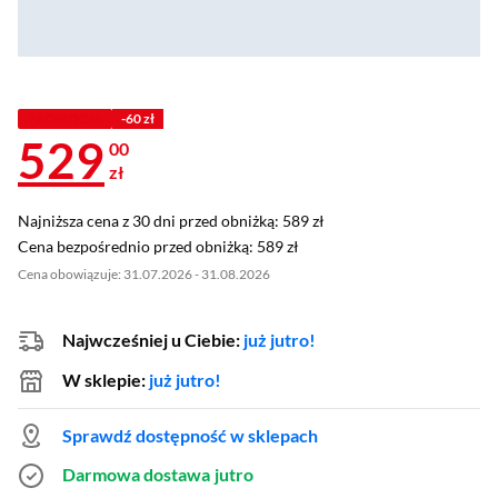
PROMOCJA
-60 zł
529
00
zł
Najniższa cena z 30 dni przed obniżką: 589 zł
Najniższa cena z 30 dni przed obniżką:
589 zł
Cena bezpośrednio przed obniżką: 589 zł
Cena bezpośrednio przed obniżką:
589 zł
Cena obowiązuje: 31.07.2026 - 31.08.2026
Najwcześniej u Ciebie:
już jutro!
W sklepie:
już jutro!
Sprawdź dostępność w sklepach
Darmowa dostawa
jutro