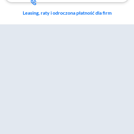
Leasing, raty i odroczona płatność dla firm
Zostałeś przeniesiony do sekcji akcesoriów