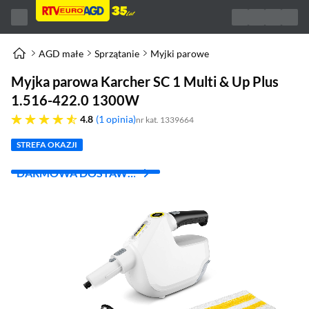
AGD małe
Sprzątanie
Myjki parowe
Myjka parowa Karcher SC 1 Multi & Up Plus
1.516-422.0 1300W
4.8 gwiazdek
4.8
1 opinia
nr kat. 1339664
STREFA OKAZJI
DARMOWA DOSTAWA
Z INPOST