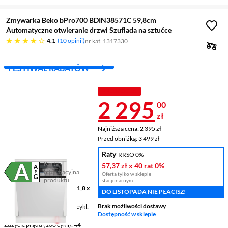
Zmywarka Beko bPro700 BDIN38571C 59,8cm
Automatyczne otwieranie drzwi Szuflada na sztućce
4.1 gwiazdek
4.1
10 opinii
nr kat. 1317330
FESTIWAL RABATÓW
PROMOCJA
Cena 2 295 z
2 295
00
zł
Najniższa cena: 2 395 zł
Najniższa cena:
2 395 zł
Przed obniżką: 3 499 zł
Przed obniżką:
3 499 zł
Raty
RRSO 0%
Karta
57,37 zł
x 40 rat
0%
informacyjna
Oferta tylko w sklepie
Plik w formacie pdf
(otworzy się w nowym oknie)
produktu
stacjonarnym
Wymiary (SxWxG)
59,8 x 81,8 x
DO LISTOPADA NIE PŁACISZ!
55 cm
Brak możliwości dostawy
Pojemność/Zużycie wody - cykl
Dostępność w sklepie
15 kpl. / 9,9 litra
Zużycie prądu (100 cykli)
44