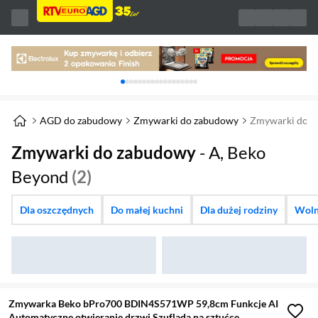
Karuzela z banerami, aktualny element 1 z 
AGD do zabudowy
Zmywarki do zabudowy
Zmywarki do 
Zmywarki do zabudowy
- A, Beko
Beyond
(2)
Dla oszczędnych
Do małej kuchni
Dla dużej rodziny
Woln
Zmywarka Beko bPro700 BDIN4S571WP 59,8cm Funkcje AI
Automatyczne otwieranie drzwi Szuflada na sztućce