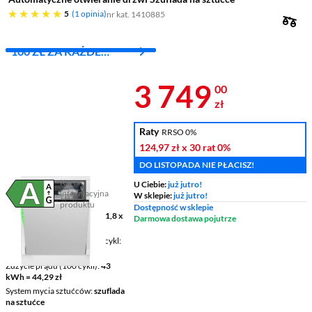
pięć gwiazdek
5
1 opinia
nr kat. 1410885
100 ZŁ ZA KAŻDE
WYDANE 1000 ZŁ
Cena 3 749 z
3 749
00
zł
Raty
RRSO 0%
124,97 zł
x 30 rat
0%
DO LISTOPADA NIE PŁACISZ!
Karta
U Ciebie:
już jutro!
informacyjna
W sklepie:
już jutro!
Plik w formacie pdf
(otworzy się w nowym oknie)
produktu
Dostępność w sklepie
Wymiary (SxWxG)
59,8 x 81,8 x
Darmowa dostawa pojutrze
55 cm
Pojemność/Zużycie wody - cykl
14 kpl. / 8,9 l
Zużycie prądu (100 cykli)
43
kWh = 44,29 zł
System mycia sztućców
szuflada
na sztućce