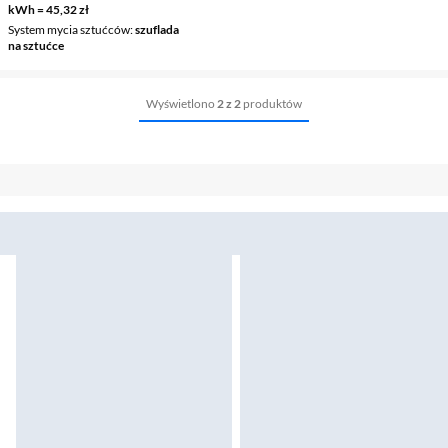
kWh = 45,32 zł
System mycia sztućców
szuflada
na sztućce
Wyświetlono
2 z 2
produktów