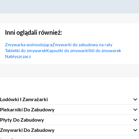
Inni oglądali również:
Zmywarka wolnostojąca
Zmywarki do zabudowy na raty
Tabletki do zmywarek
Kapsułki do zmywarki
Sól do zmywarek
Nabłyszczacz
Sekcja pominięta
Lodówki I Zamrażarki
Piekarniki Do Zabudowy
Płyty Do Zabudowy
Zmywarki Do Zabudowy