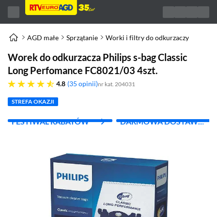
AGD małe
Sprzątanie
Worki i filtry do odkurzaczy
Worek do odkurzacza Philips s-bag Classic
Long Perfomance FC8021/03 4szt.
4.8 gwiazdek
4.8
35 opinii
nr kat. 204031
STREFA OKAZJI
FESTIWAL RABATÓW
DARMOWA DOSTAWA
Z INPOST