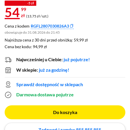
Z KODEM
-5 zł
54
99
zł
(13,75 zł / szt.)
Cena z kodem
RGFL2807030826A3
obowiązuje do 31.08.2026 do 21:45
Najniższa cena z 30 dni przed obniżką: 59,99 zł
Najniższa cena z 30 dni przed obniżką:
59,99 zł
Cena bez kodu: 94,99 zł
Cena bez kodu:
94,99 zł
Najwcześniej u Ciebie:
już pojutrze!
W sklepie:
już za godzinę!
Sprawdź dostępność w sklepach
Darmowa dostawa
pojutrze
Do koszyka
Zadzwoń i zamów 855 855 855