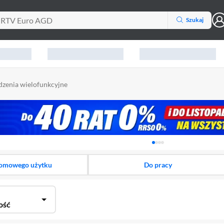
Szukaj
dzenia wielofunkcyjne
Karuzela z banerami, aktu
omowego użytku
Do pracy
ość