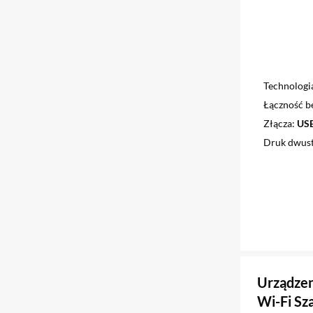
Technologi
Łączność 
Złącza
USB
Druk dwus
Urządzen
Wi-Fi Sz