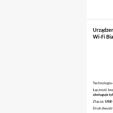
Urządze
Wi-Fi Bi
Technologia
Łączność b
obsługuje t
Złącza
USB t
Druk dwust