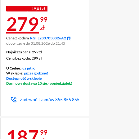
Z KODEM
-19,01 zł
Cena 279,99 zł
279
99
zł
Cena z kodem
RGFL2807030826A2
obowiązuje do 31.08.2026 do 21:45
Najniższa cena: 299 zł
Najniższa cena:
299 zł
Cena bez kodu: 299 zł
Cena bez kodu:
299 zł
U Ciebie:
już jutro!
W sklepie:
już za godzinę!
Dostępność w sklepie
Darmowa dostawa 10 sie. (poniedziałek)
Zadzwoń i zamów
855 855 855
Cena 187,99 zł
187
99