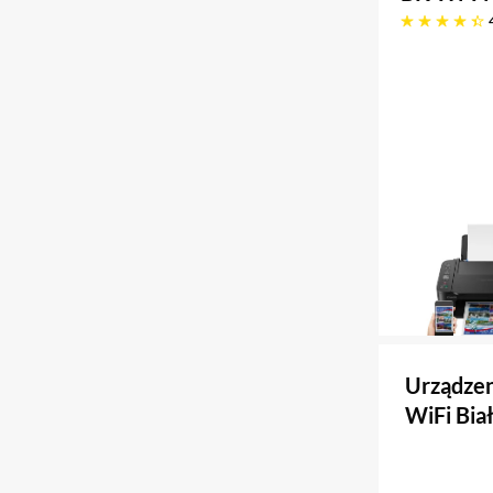
4.4 gwiazdek
Urządzen
WiFi Bia