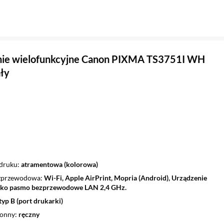
nie wielofunkcyjne Canon PIXMA TS3751I WH
ały
 druku
atramentowa (kolorowa)
ezprzewodowa
Wi-Fi, Apple AirPrint, Mopria (Android), Urządzenie
ylko pasmo bezprzewodowe LAN 2,4 GHz.
yp B (port drukarki)
ronny
ręczny