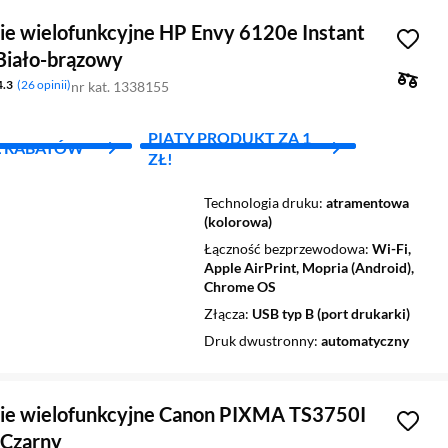
ie wielofunkcyjne HP Envy 6120e Instant
 Biało-brązowy
4.3
26 opinii
nr kat. 1338155
PIĄTY PRODUKT ZA 1
L RABATÓW
ZŁ!
Technologia druku
atramentowa
(kolorowa)
Łączność bezprzewodowa
Wi-Fi,
Apple AirPrint, Mopria (Android),
Chrome OS
Złącza
USB typ B (port drukarki)
Druk dwustronny
automatyczny
ie wielofunkcyjne Canon PIXMA TS3750I
 Czarny