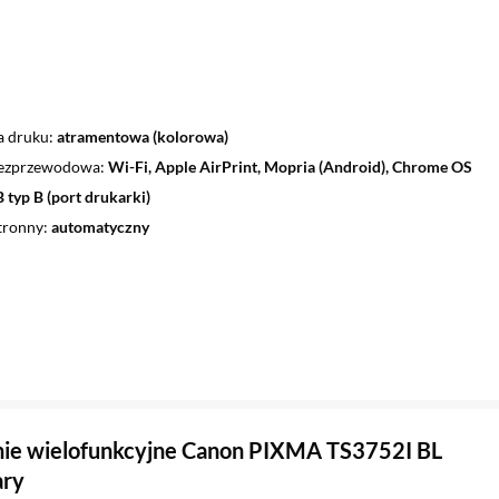
a druku
atramentowa (kolorowa)
bezprzewodowa
Wi-Fi, Apple AirPrint, Mopria (Android), Chrome OS
 typ B (port drukarki)
tronny
automatyczny
ie wielofunkcyjne Canon PIXMA TS3752I BL
ary