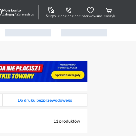
Moje konto
Zaloguj / Zarejestruj
Sklepy
855 855 855
Obserwowane
Koszyk
alny element 1 z 4
Do druku bezprzewodowego
11
produktów