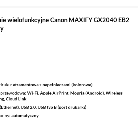
nie wielofunkcyjne Canon MAXIFY GX2040 EB2
ły
 druku
atramentowa z napełniaczami (kolorowa)
ezprzewodowa
Wi-Fi, Apple AirPrint, Mopria (Android), Wireless
ng, Cloud Link
Ethernet), USB 2.0, USB typ B (port drukarki)
ronny
automatyczny