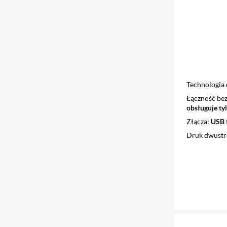
Technologia
Łączność b
obsługuje t
Złącza
USB t
Druk dwust