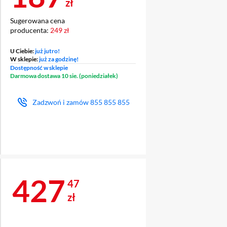
zł
Sugerowana cena
producenta:
249 zł
U Ciebie:
już jutro!
W sklepie:
już za godzinę!
Dostępność w sklepie
Darmowa dostawa 10 sie. (poniedziałek)
Zadzwoń i zamów
855 855 855
Cena 427,47 zł
427
47
zł