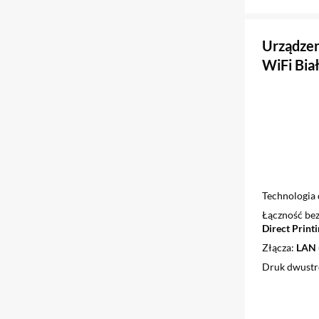
Urządze
WiFi Bia
Technologia
Łączność b
Direct Printi
Złącza
LAN (
Druk dwust