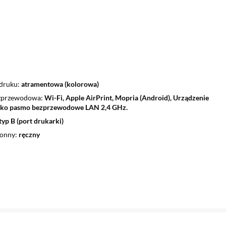
 druku
atramentowa (kolorowa)
ezprzewodowa
Wi-Fi, Apple AirPrint, Mopria (Android), Urządzenie
ylko pasmo bezprzewodowe LAN 2,4 GHz.
yp B (port drukarki)
ronny
ręczny