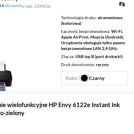
4.4
60 opinii
nr kat. 1339556
Technologia druku
atramentowa
(kolorowa)
Łączność bezprzewodowa
Wi-Fi,
Apple AirPrint, Mopria (Android),
Urządzenie obsługuje tylko pasmo
bezprzewodowe LAN 2,4 GHz.
Złącza
USB typ B (port drukarki)
Druk dwustronny
ręczny
Kolor:
Czarny
…
ie wielofunkcyjne HP Envy 6122e Instant Ink
ło-zielony