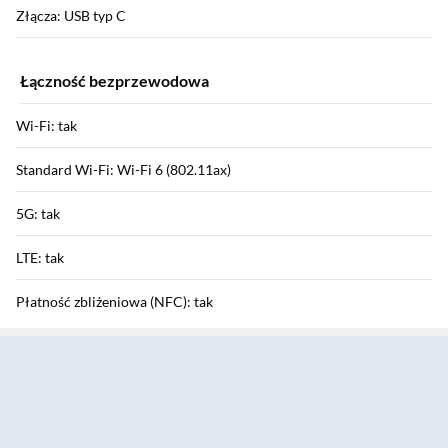
Złącza: USB typ C
Łączność bezprzewodowa
Wi-Fi: tak
Standard Wi-Fi: Wi-Fi 6 (802.11ax)
5G: tak
LTE: tak
Płatność zbliżeniowa (NFC): tak
Sekcja pominięta
Bluetooth: tak
HSDPA / HSUPA / HSPA+: tak / tak / tak
GPRS / EDGE: tak / tak