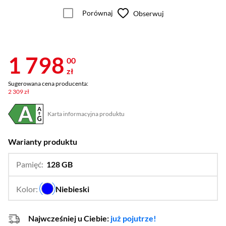
Porównaj
Obserwuj
1 798
00
zł
Sugerowana cena producenta:
2 309 zł
Karta informacyjna produktu
Plik w formacie pdf
(otworzy się w nowym oknie)
Warianty produktu
Pamięć:
128 GB
…
256 GB
Kolor:
Niebieski
…
Najwcześniej u Ciebie:
już pojutrze!