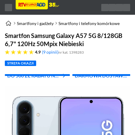
Smartfony i gadżety
Smartfony i telefony komórkowe
Smartfon Samsung Galaxy A57 5G 8/128GB
6,7" 120Hz 50Mpix Niebieski
4.9 gwiazdek
4.9
9 opinii
nr kat. 1398283
STREFA OKAZJI
DO 500 ZŁ RABATU NA
DARMOWA DOSTAWA
DRUGI PRODUKT
Z INPOST