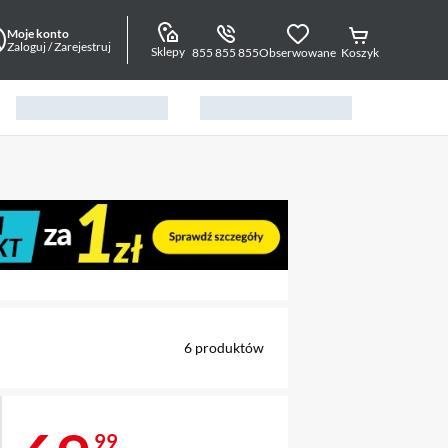
Moje konto
Zaloguj / Zarejestruj
Sklepy
855 855 855
Obserwowane
Koszyk
alny element 1 z 5
6
produktów
99