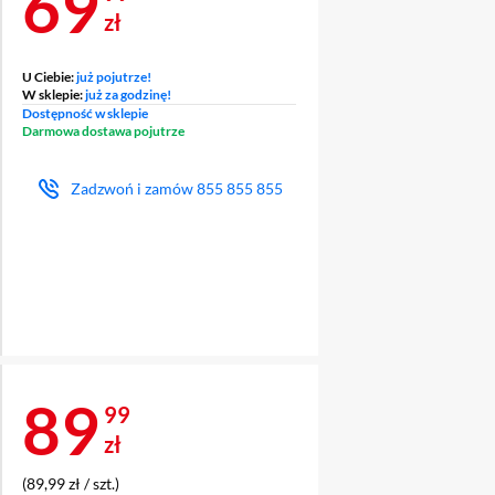
Cena 69,99 zł
69
zł
U Ciebie:
już pojutrze!
W sklepie:
już za godzinę!
Dostępność w sklepie
Darmowa dostawa pojutrze
Zadzwoń i zamów
855 855 855
Cena 89,99 zł
89
99
zł
(89,99 zł / szt.)