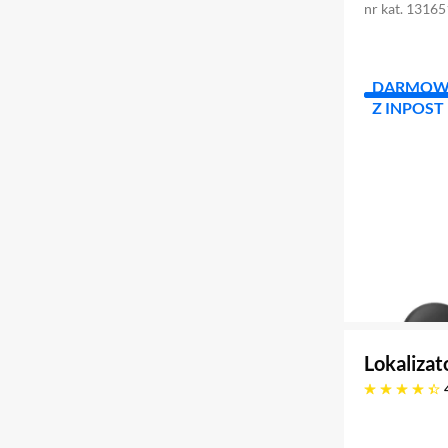
nr kat. 1316
DARMOW
Z INPOST
Lokaliza
4.4 gwiazdek