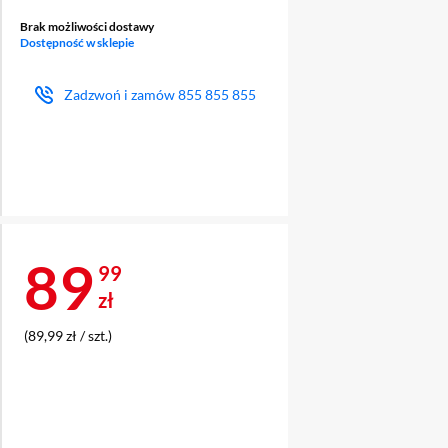
Brak możliwości dostawy
Dostępność w sklepie
Zadzwoń i zamów
855 855 855
Cena 89,99 zł
89
99
zł
(89,99 zł / szt.)