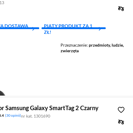
513
A DOSTAWA
PIĄTY PRODUKT ZA 1
ZŁ!
Przeznaczenie
przedmioty, ludzie,
zwierzęta
tor Samsung Galaxy SmartTag 2 Czarny
4.4
30 opinii
nr kat. 1301690