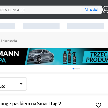
Szukaj
 i akcesoria
Karuzela z banerami, aktu
ość
sung z paskiem na SmartTag 2