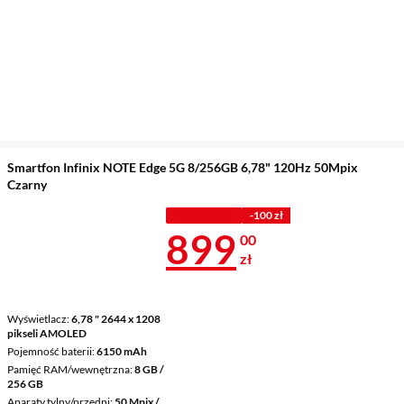
Smartfon Infinix NOTE Edge 5G 8/256GB 6,78" 120Hz 50Mpix
Czarny
PROMOCJA
-100 zł
Cena 899 zł
899
00
zł
Wyświetlacz
6,78 " 2644 x 1208
pikseli AMOLED
Pojemność baterii
6150 mAh
Pamięć RAM/wewnętrzna
8 GB /
256 GB
Aparaty tylny/przedni
50 Mpix /