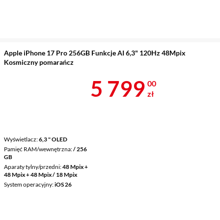
Apple iPhone 17 Pro 256GB Funkcje AI 6,3" 120Hz 48Mpix
Kosmiczny pomarańcz
Cena 5 799 z
5 799
00
zł
Wyświetlacz
6,3 " OLED
Pamięć RAM/wewnętrzna
/ 256
GB
Aparaty tylny/przedni
48 Mpix +
48 Mpix + 48 Mpix / 18 Mpix
System operacyjny
iOS 26