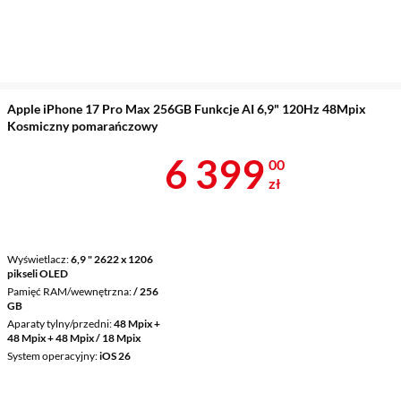
Apple iPhone 17 Pro Max 256GB Funkcje AI 6,9" 120Hz 48Mpix
Kosmiczny pomarańczowy
Cena 6 399 z
6 399
00
zł
Wyświetlacz
6,9 " 2622 x 1206
pikseli OLED
Pamięć RAM/wewnętrzna
/ 256
GB
Aparaty tylny/przedni
48 Mpix +
48 Mpix + 48 Mpix / 18 Mpix
System operacyjny
iOS 26