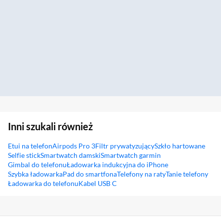
Inni szukali również
Etui na telefon
Airpods Pro 3
Filtr prywatyzujący
Szkło hartowane
Selfie stick
Smartwatch damski
Smartwatch garmin
Gimbal do telefonu
Ładowarka indukcyjna do iPhone
Szybka ładowarka
Pad do smartfona
Telefony na raty
Tanie telefony
Ładowarka do telefonu
Kabel USB C
Sekcja pominięta