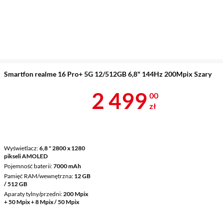
Smartfon realme 16 Pro+ 5G 12/512GB 6,8" 144Hz 200Mpix Szary
Cena 2 499 z
2 499
00
zł
Wyświetlacz
6,8 " 2800 x 1280
pikseli AMOLED
Pojemność baterii
7000 mAh
Pamięć RAM/wewnętrzna
12 GB
/ 512 GB
Aparaty tylny/przedni
200 Mpix
+ 50 Mpix + 8 Mpix / 50 Mpix