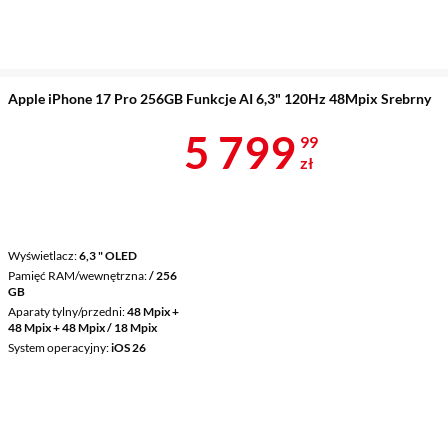
Apple iPhone 17 Pro 256GB Funkcje AI 6,3" 120Hz 48Mpix Srebrny
Cena 5 799,9
5 799
99
zł
Wyświetlacz
6,3 " OLED
Pamięć RAM/wewnętrzna
/ 256
GB
Aparaty tylny/przedni
48 Mpix +
48 Mpix + 48 Mpix / 18 Mpix
System operacyjny
iOS 26