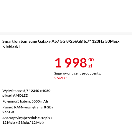
Smartfon Samsung Galaxy A57 5G 8/256GB 6,7" 120Hz 50Mpix
Niebieski
Cena 1 998 z
1 998
00
zł
Sugerowana cena producenta:
2 569 zł
Wyświetlacz
6,7 " 2340 x 1080
pikseli AMOLED
Pojemność baterii
5000 mAh
Pamięć RAM/wewnętrzna
8 GB /
256 GB
Aparaty tylny/przedni
50 Mpix +
12 Mpix + 5 Mpix / 12 Mpix