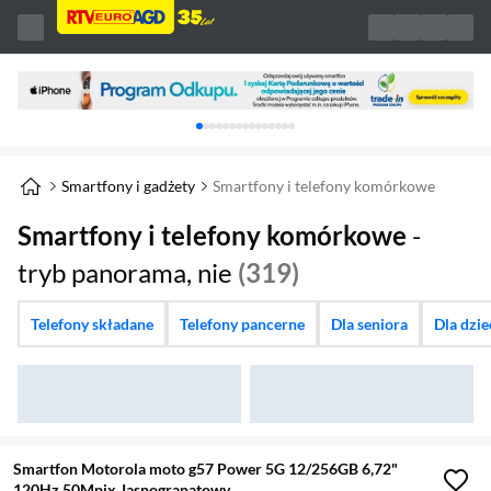
Karuzela z banerami, aktualny element 1 z 
Smartfony i gadżety
Smartfony i telefony komórkowe
Smartfony i telefony komórkowe
-
tryb panorama, nie
(319)
Telefony składane
Telefony pancerne
Dla seniora
Dla dzi
Smartfon Motorola moto g57 Power 5G 12/256GB 6,72"
120Hz 50Mpix Jasnogranatowy