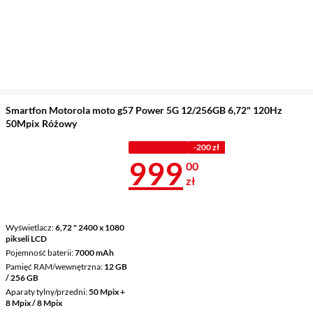
Smartfon Motorola moto g57 Power 5G 12/256GB 6,72" 120Hz
50Mpix Różowy
PROMOCJA
-200 zł
Cena 999 zł
999
00
zł
Wyświetlacz
6,72 " 2400 x 1080
pikseli LCD
Pojemność baterii
7000 mAh
Pamięć RAM/wewnętrzna
12 GB
/ 256 GB
Aparaty tylny/przedni
50 Mpix +
8 Mpix / 8 Mpix