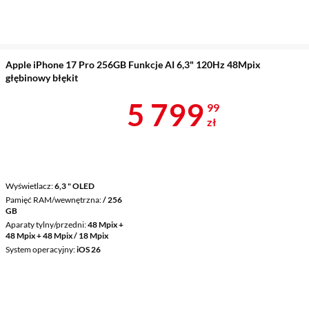
Apple iPhone 17 Pro 256GB Funkcje AI 6,3" 120Hz 48Mpix
głębinowy błękit
Cena 5 799,9
5 799
99
zł
Wyświetlacz
6,3 " OLED
Pamięć RAM/wewnętrzna
/ 256
GB
Aparaty tylny/przedni
48 Mpix +
48 Mpix + 48 Mpix / 18 Mpix
System operacyjny
iOS 26