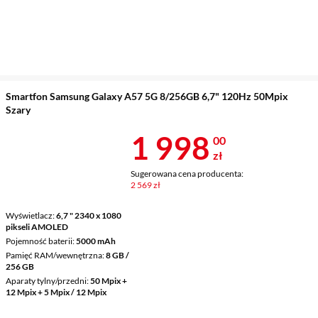
Smartfon Samsung Galaxy A57 5G 8/256GB 6,7" 120Hz 50Mpix
Szary
Cena 1 998 z
1 998
00
zł
Sugerowana cena producenta:
2 569 zł
Wyświetlacz
6,7 " 2340 x 1080
pikseli AMOLED
Pojemność baterii
5000 mAh
Pamięć RAM/wewnętrzna
8 GB /
256 GB
Aparaty tylny/przedni
50 Mpix +
12 Mpix + 5 Mpix / 12 Mpix