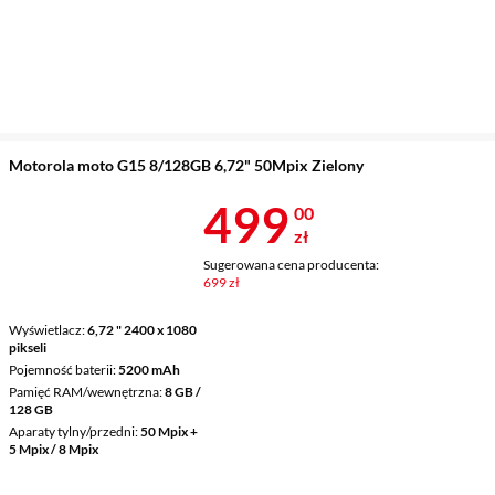
Motorola moto G15 8/128GB 6,72" 50Mpix Zielony
Cena 499 zł
499
00
zł
Sugerowana cena producenta:
699 zł
Wyświetlacz
6,72 " 2400 x 1080
pikseli
Pojemność baterii
5200 mAh
Pamięć RAM/wewnętrzna
8 GB /
128 GB
Aparaty tylny/przedni
50 Mpix +
5 Mpix / 8 Mpix