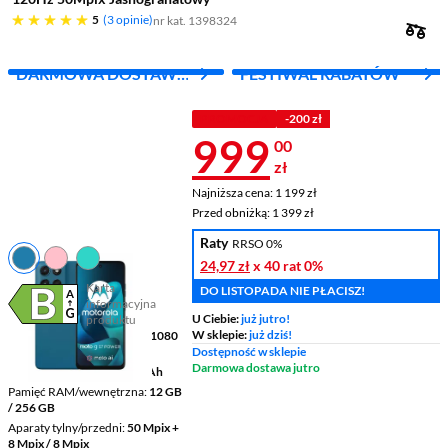
pięć gwiazdek
5
3 opinie
nr kat. 1398324
DARMOWA DOSTAWA
FESTIWAL RABATÓW
Z INPOST
PROMOCJA
-200 zł
Cena 999 zł
999
00
zł
Najniższa cena: 1 199 zł
Najniższa cena:
1 199 zł
Przed obniżką: 1 399 zł
Przed obniżką:
1 399 zł
Raty
RRSO 0%
24,97 zł
x 40 rat
0%
Karta
DO LISTOPADA NIE PŁACISZ!
informacyjna
Plik w formacie pdf
(otworzy się w nowym oknie)
U Ciebie:
już jutro!
produktu
W sklepie:
już dziś!
Wyświetlacz
6,72 " 2400 x 1080
pikseli LCD
Dostępność w sklepie
Darmowa dostawa jutro
Pojemność baterii
7000 mAh
Pamięć RAM/wewnętrzna
12 GB
/ 256 GB
Aparaty tylny/przedni
50 Mpix +
8 Mpix / 8 Mpix