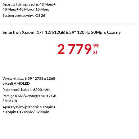
Aparaty tylny/przedni
48 Mpix +
48 Mpix + 48 Mpix / 18 Mpix
System operacyjny
iOS 26
Smartfon Xiaomi 17T 12/512GB 6,59" 120Hz 50Mpix Czarny
Cena 2 779,9
2 779
99
zł
Wyświetlacz
6,59 " 2756 x 1268
pikseli AMOLED
Pojemność baterii
6500 mAh
Pamięć RAM/wewnętrzna
12 GB
/ 512 GB
Aparaty tylny/przedni
50 Mpix +
50 Mpix + 12 Mpix / 32 Mpix