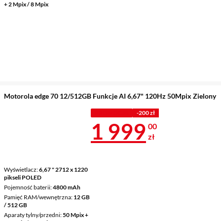
+ 2 Mpix / 8 Mpix
Motorola edge 70 12/512GB Funkcje AI 6,67" 120Hz 50Mpix Zielony
PROMOCJA
-200 zł
Cena 1 999 z
1 999
00
zł
Wyświetlacz
6,67 " 2712 x 1220
pikseli POLED
Pojemność baterii
4800 mAh
Pamięć RAM/wewnętrzna
12 GB
/ 512 GB
Aparaty tylny/przedni
50 Mpix +