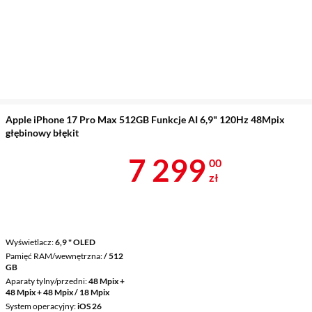
Apple iPhone 17 Pro Max 512GB Funkcje AI 6,9" 120Hz 48Mpix
głębinowy błękit
Cena 7 299 z
7 299
00
zł
Wyświetlacz
6,9 " OLED
Pamięć RAM/wewnętrzna
/ 512
GB
Aparaty tylny/przedni
48 Mpix +
48 Mpix + 48 Mpix / 18 Mpix
System operacyjny
iOS 26