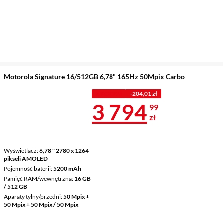
Motorola Signature 16/512GB 6,78" 165Hz 50Mpix Carbo
Z KODEM
-204,01 zł
Cena 3 794,9
3 794
99
zł
Wyświetlacz
6,78 " 2780 x 1264
pikseli AMOLED
Pojemność baterii
5200 mAh
Pamięć RAM/wewnętrzna
16 GB
/ 512 GB
Aparaty tylny/przedni
50 Mpix +
50 Mpix + 50 Mpix / 50 Mpix