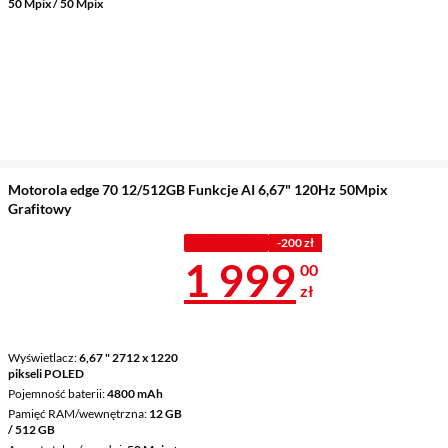
50 Mpix / 50 Mpix
Motorola edge 70 12/512GB Funkcje AI 6,67" 120Hz 50Mpix
Grafitowy
PROMOCJA
-200 zł
Cena 1 999 z
1 999
00
zł
Wyświetlacz
6,67 " 2712 x 1220
pikseli POLED
Pojemność baterii
4800 mAh
Pamięć RAM/wewnętrzna
12 GB
/ 512 GB