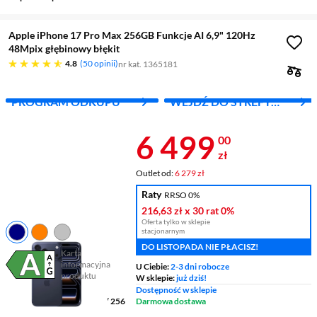
Apple iPhone 17 Pro Max 256GB Funkcje AI 6,9" 120Hz
48Mpix głębinowy błękit
4.8 gwiazdek
4.8
50 opinii
nr kat. 1365181
PROGRAM ODKUPU
WEJDŹ DO STREFY
APPLE
Cena 6 499 z
6 499
00
zł
Outlet od:
6 279 zł
Raty
RRSO 0%
216,63 zł
x 30 rat
0%
Oferta tylko w sklepie
stacjonarnym
DO LISTOPADA NIE PŁACISZ!
Karta
informacyjna
U Ciebie:
2-3 dni robocze
Plik w formacie pdf
(otworzy się w nowym oknie)
produktu
W sklepie:
już dziś!
Wyświetlacz
6,9 " OLED
Dostępność w sklepie
Pamięć RAM/wewnętrzna
/ 256
Darmowa dostawa
GB