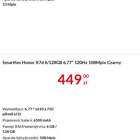
13 Mpix
Smartfon Honor X7d 6/128GB 6,77" 120Hz 108Mpix Czarny
Cena 449 zł
449
00
zł
Wyświetlacz
6,77 " 1610 x 720
pikseli LCD
Pojemność baterii
6500 mAh
Pamięć RAM/wewnętrzna
6 GB /
128 GB
Aparaty tylny/przedni
108 Mpix