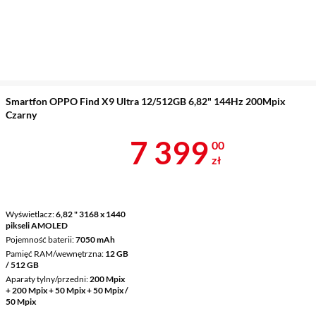
Smartfon OPPO Find X9 Ultra 12/512GB 6,82" 144Hz 200Mpix
Czarny
Cena 7 399 z
7 399
00
zł
Wyświetlacz
6,82 " 3168 x 1440
pikseli AMOLED
Pojemność baterii
7050 mAh
Pamięć RAM/wewnętrzna
12 GB
/ 512 GB
Aparaty tylny/przedni
200 Mpix
+ 200 Mpix + 50 Mpix + 50 Mpix /
50 Mpix