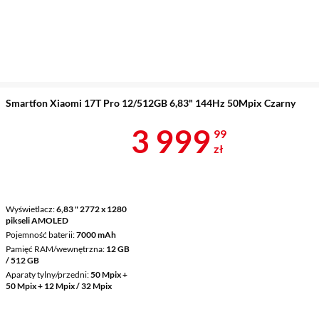
Smartfon Xiaomi 17T Pro 12/512GB 6,83" 144Hz 50Mpix Czarny
Cena 3 999,9
3 999
99
zł
Wyświetlacz
6,83 " 2772 x 1280
pikseli AMOLED
Pojemność baterii
7000 mAh
Pamięć RAM/wewnętrzna
12 GB
/ 512 GB
Aparaty tylny/przedni
50 Mpix +
50 Mpix + 12 Mpix / 32 Mpix