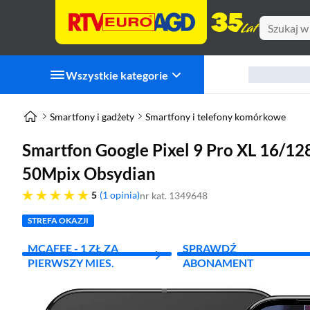
Wszystkie kategorie
Smartfony i gadżety
Smartfony i telefony komórkowe
Smartfon Google Pixel 9 Pro XL 16/12
50Mpix Obsydian
pięć gwiazdek
5
1 opinia
nr kat. 1349648
STREFA OKAZJI
MCAFEE - 1 ZŁ ZA
SPRAWDŹ
PIERWSZY MIES.
ABONAMENT