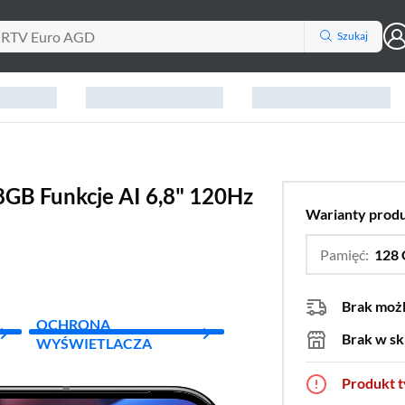
Szukaj
8GB Funkcje AI 6,8" 120Hz
Warianty prod
Pamięć:
128
Brak moż
OCHRONA
Brak w sk
WYŚWIETLACZA
Produkt 