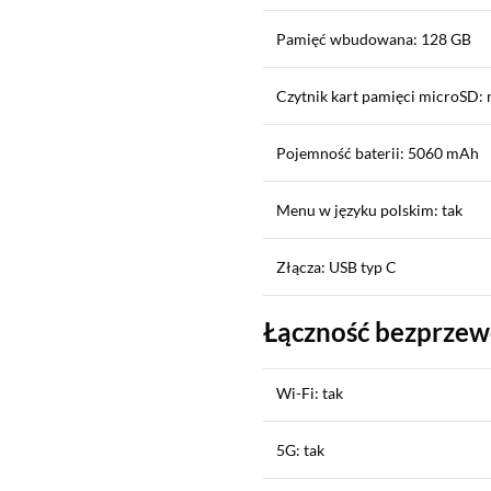
Pamięć wbudowana: 128 GB
Czytnik kart pamięci microSD: 
Pojemność baterii: 5060 mAh
Menu w języku polskim: tak
Złącza: USB typ C
Łączność bezprze
Wi-Fi: tak
5G: tak