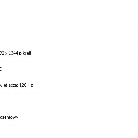
92 x 1344 pikseli
ED
wietlacza: 120 Hz
rdzeniowy