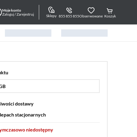
Moje konto
Zaloguj / Zarejestruj
Sklepy
855 855 855
Obserwowane
Koszyk
uktu
 GB
…
1000 GB
liwości dostawy
lepach stacjonarnych
tymczasowo niedostępny