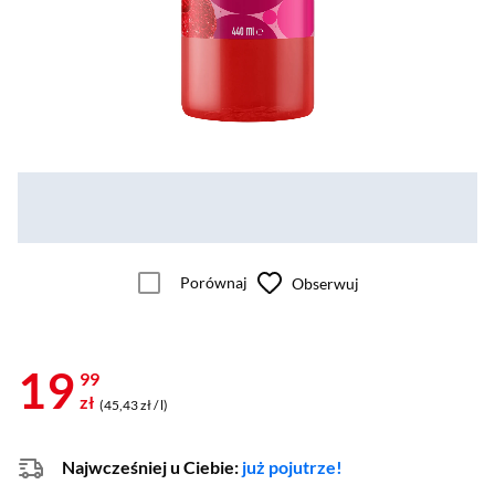
Porównaj
Obserwuj
19
99
zł
(45,43 zł / l)
Najwcześniej u Ciebie:
już pojutrze!