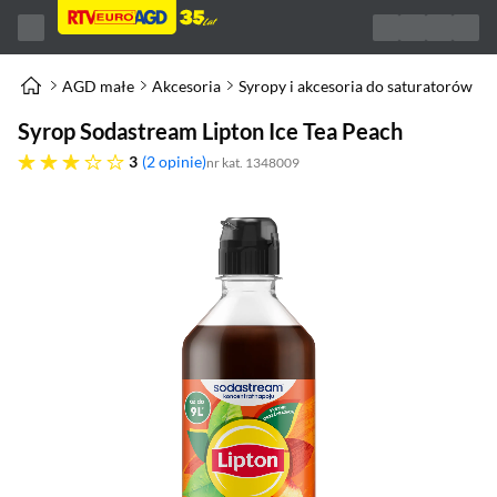
AGD małe
Akcesoria
Syropy i akcesoria do saturatorów
Syrop Sodastream Lipton Ice Tea Peach
trzy gwiazdki
3
2 opinie
nr kat. 1348009