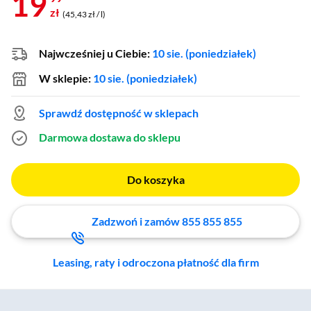
19
zł
(45,43 zł / l)
Najwcześniej u Ciebie:
10 sie. (poniedziałek)
W sklepie:
10 sie. (poniedziałek)
Sprawdź dostępność w sklepach
Darmowa dostawa do sklepu
Do koszyka
Zadzwoń i zamów 855 855 855
Leasing, raty i odroczona płatność dla firm
Zostałeś przeniesiony do sekcji akcesoriów