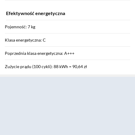
Efektywność energetyczna
Pojemność: 7 kg
Klasa energetyczna: C
Poprzednia klasa energetyczna: A+++
Zużycie prądu (100 cykli): 88 kWh = 90,64 zł
Sekcja pominięta
Suszarka automatyczna: tak
Zużycie energii załadunek pełny / częściowy: 1,26 kWh / 0,76 kWh
Zużycie energii tryb wyłączenia / czuwania: 1 W / 0,43 W
Wydajność skraplania: 91 %
Klasa wydajności skraplania: B