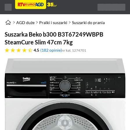
AGD duże
Pralki i suszarki
Suszarki do prania
Suszarka Beko b300 B3T67249WBPB
SteamCure Slim 47cm 7kg
4.5 gwiazdek
4.5
182 opinie
nr kat. 1274701