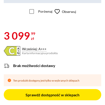
Porównaj
Obserwuj
3 099
99
zł
Wcześniej: A+++
Karta informacyjna produktu
Plik w formacie pdf
(otworzy się w nowym oknie)
Brak możliwości dostawy
Ten produkt dostępny jest tylko w wybranych sklepach
Sprawdź dostępność w sklepach