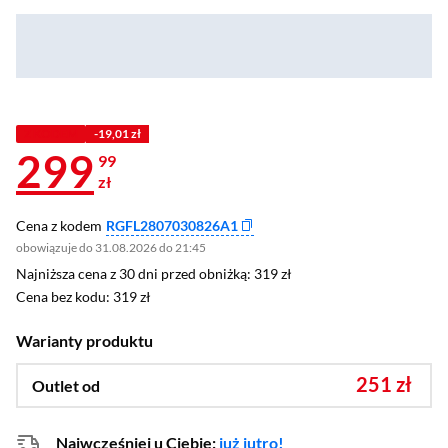
Z KODEM
-19,01 zł
299
99
zł
Cena z kodem
RGFL2807030826A1
obowiązuje do 31.08.2026 do 21:45
Najniższa cena z 30 dni przed obniżką: 319 zł
Najniższa cena z 30 dni przed obniżką:
319 zł
Cena bez kodu: 319 zł
Cena bez kodu:
319 zł
Warianty produktu
251 zł
Outlet od
Najwcześniej u Ciebie:
już jutro!