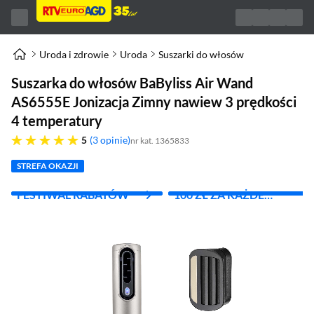
Uroda i zdrowie
Uroda
Suszarki do włosów
Suszarka do włosów BaByliss Air Wand
AS6555E Jonizacja Zimny nawiew 3 prędkości
4 temperatury
pięć gwiazdek
5
3 opinie
nr kat. 1365833
STREFA OKAZJI
FESTIWAL RABATÓW
100 ZŁ ZA KAŻDE
WYDANE 1000 ZŁ