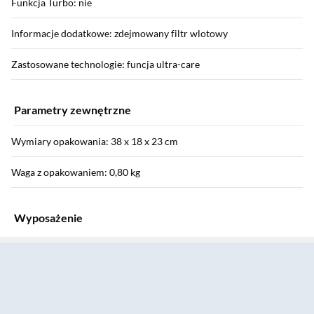
Funkcja Turbo: nie
Informacje dodatkowe: zdejmowany filtr wlotowy
Zastosowane technologie: funcja ultra-care
Parametry zewnętrzne
Wymiary opakowania: 38 x 18 x 23 cm
Waga z opakowaniem: 0,80 kg
Wyposażenie
Sekcja pominięta
Nasadki/końcówki: 3 końcówki
Pozostałe: etui
: instrukcja obsługi w języku polskim, karta gwarancyjna