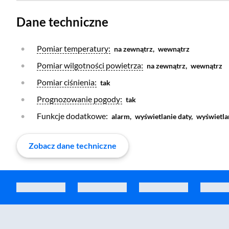
Dane techniczne
Otwórz warstwę
Pomiar temperatury:
na zewnątrz,
wewnątrz
Otwórz warstwę
Pomiar wilgotności powietrza:
na zewnątrz,
wewnątrz
Otwórz warstwę
Pomiar ciśnienia:
tak
Otwórz warstwę
Prognozowanie pogody:
tak
Funkcje dodatkowe:
alarm,
wyświetlanie daty,
wyświetla
Zobacz dane techniczne
Zostałeś przeniesiony do sekcji akcesoriów