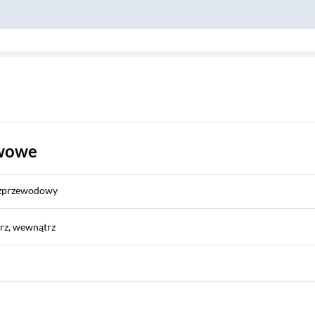
awowe
ezprzewodowy
rz, wewnątrz