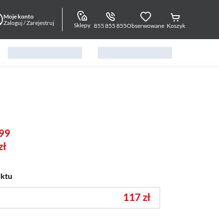
Moje konto
Zaloguj / Zarejestruj
Sklepy
855 855 855
Obserwowane
Koszyk
99
zł
uktu
117 zł