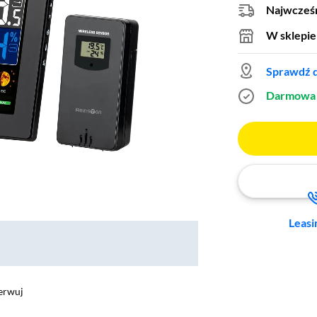
Najwcześn
W sklepie
Sprawdź d
Darmowa 
Leasi
erwuj