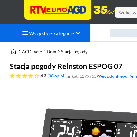
Wszystkie kategorie
AGD małe
Dom
Stacje pogody
Stacja pogody Reinston ESPOG 07
4.3 gwiazdek
4.3
38 opinii
nr kat. 1279755
Wejdź do sklepu Rei
(otworzy się w nowym