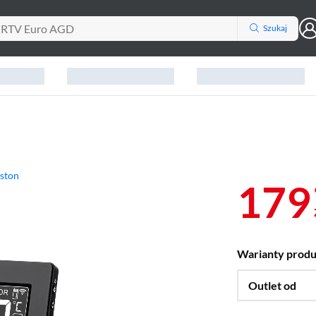
Szukaj
nston
 oknie)
179
Warianty prod
Outlet od