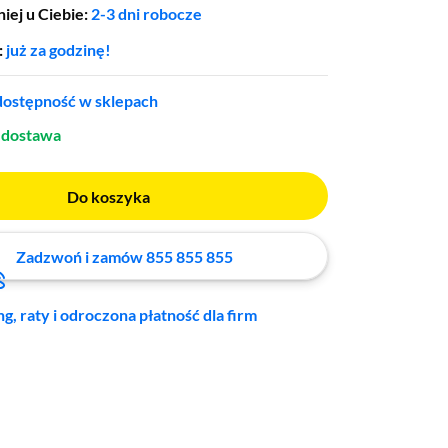
iej u Ciebie:
2-3 dni robocze
:
już za godzinę!
ostępność w sklepach
dostawa
Do koszyka
Zadzwoń i zamów 855 855 855
ng, raty i odroczona płatność dla firm