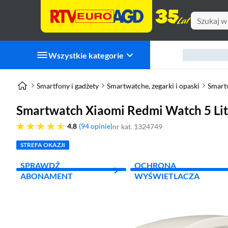
Wszystkie kategorie
Smartfony i gadżety
Smartwatche, zegarki i opaski
Smart
Smartwatch Xiaomi Redmi Watch 5 Lit
4.8 gwiazdek
4.8
94 opinie
nr kat. 1324749
STREFA OKAZJI
SPRAWDŹ
OCHRONA
ABONAMENT
WYŚWIETLACZA