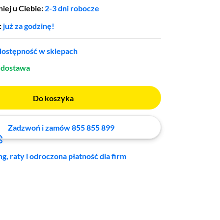
iej u Ciebie:
2-3 dni robocze
:
już za godzinę!
ostępność w sklepach
dostawa
Do koszyka
Zadzwoń i zamów 855 855 899
ng, raty i odroczona płatność dla firm