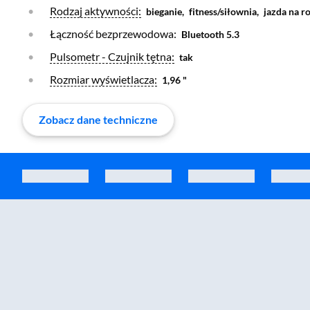
Otwórz warstwę
Rodzaj aktywności:
bieganie,
fitness/siłownia,
jazda na r
Łączność bezprzewodowa:
Bluetooth 5.3
Otwórz warstwę
Pulsometr - Czujnik tętna:
tak
Otwórz warstwę
Rozmiar wyświetlacza:
1,96 "
Zobacz dane techniczne
Zostałeś przeniesiony do sekcji akcesoriów