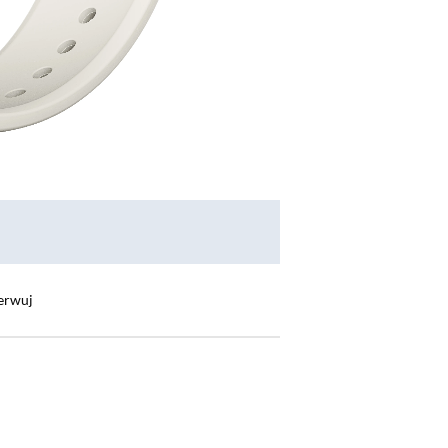
erwuj