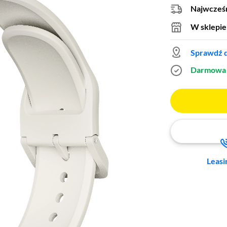
Najwcześn
W sklepie
Sprawdź d
Darmowa 
Leasi