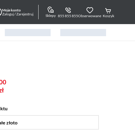
Moje konto
Zaloguj / Zarejestruj
Sklepy
855 855 855
Obserwowane
Koszyk
00
zł
uktu
ałe złoto
…