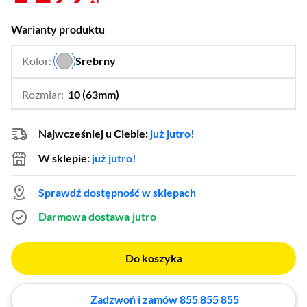
Warianty produktu
Kolor:
Srebrny
…
Rozmiar:
10 (63mm)
…
11 (66mm),
12 (68mm),
7 (55mm),
9 (60mm)
Najwcześniej u Ciebie:
już jutro!
W sklepie:
już jutro!
Sprawdź dostępność w sklepach
Darmowa dostawa
jutro
Do koszyka
Zadzwoń i zamów 855 855 855