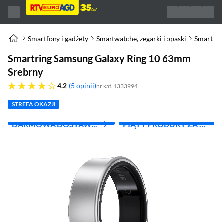
Smartfony i gadżety
Smartwatche, zegarki i opaski
Smart Ri
Smartring Samsung Galaxy Ring 10 63mm
Srebrny
4.2 gwiazdek
4.2
5 opinii
nr kat. 1333994
STREFA OKAZJI
DARMOWA DOSTAWA
PIĄTY PRODUKT ZA 1
Z INPOST
ZŁ!