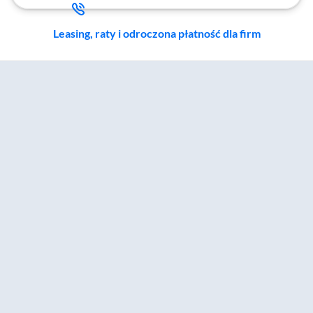
Leasing, raty i odroczona płatność dla firm
Zostałeś przeniesiony do sekcji akcesoriów