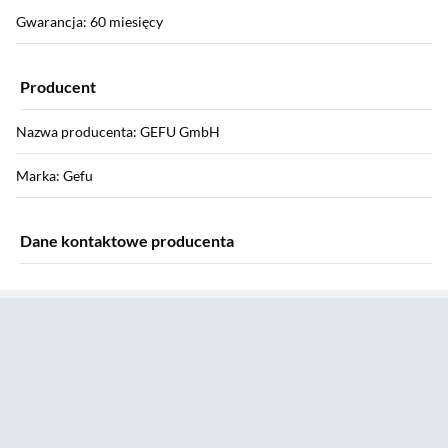
Gwarancja: 60 miesięcy
Producent
Nazwa producenta: GEFU GmbH
Marka: Gefu
Dane kontaktowe producenta
Sekcja pominięta
E-mail: mail@gefu.com
Ulica: Braukweg 28
Kod pocztowy: 59884
Miasto: Eslohe