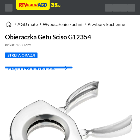
AGD małe
Wyposażenie kuchni
Przybory kuchenne
Obieraczka Gefu Sciso G12354
nr kat. 1330225
STREFA OKAZJI
PIĄTY PRODUKT ZA 1
ZŁ!