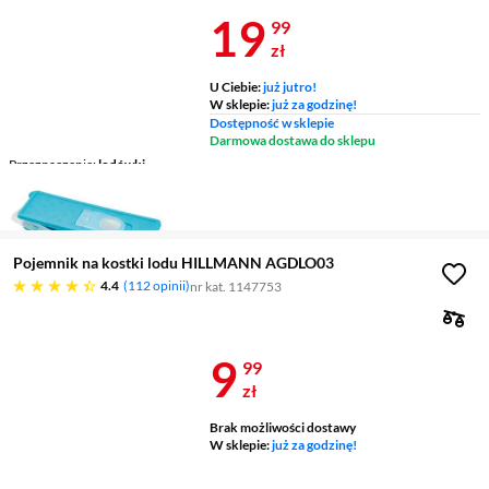
Cena 19,99 z
19
99
zł
U Ciebie:
już jutro!
W sklepie:
już za godzinę!
Dostępność w sklepie
Darmowa dostawa do sklepu
Przeznaczenie
lodówki
Kolor
błękitny
Materiał
silikon
Pojemnik na kostki lodu HILLMANN AGDLO03
4.4 gwiazdek
4.4
112 opinii
nr kat. 1147753
Cena 9,99 zł
9
99
zł
Brak możliwości dostawy
W sklepie:
już za godzinę!