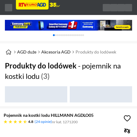
Karuzela z banerami, aktualny element 1 z 
AGD duże
Akcesoria AGD
Produkty do lodówek
Produkty do lodówek
- pojemnik na
kostki lodu
(3)
Pojemnik na kostki lodu HILLMANN AGDLO05
4.8 gwiazdek
4.8
24 opinie
nr kat. 1271200