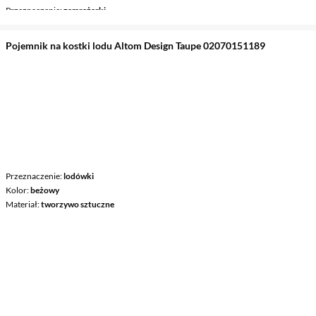
Przeznaczenie
zamrażarki
Pojemnik na kostki lodu Altom Design Taupe 02070151189
Przeznaczenie
lodówki
Kolor
beżowy
Materiał
tworzywo sztuczne