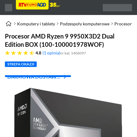
Komputery i tablety
Podzespoły komputerowe
Procesory
Procesor AMD Ryzen 9 9950X3D2 Dual
Edition BOX (100-100001978WOF)
4.8 gwiazdek
4.8
1 opinia
nr kat. 1406097
STREFA OKAZJI
DARMOWA DOSTAWA
Z INPOST