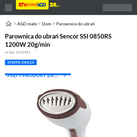
AGD małe
Dom
Parownice do ubrań
Parownica do ubrań Sencor SSI 0850RS
1200W 20g/min
nr kat. 1255491
STREFA OKAZJI
PIĄTY PRODUKT ZA 1
ZŁ!