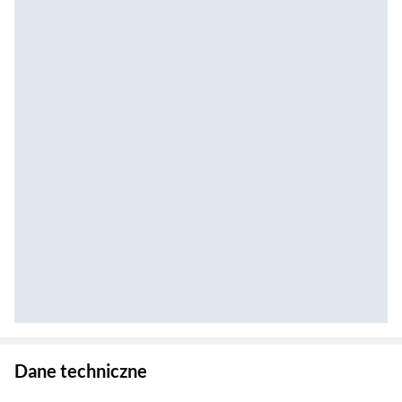
Zostałeś przeniesiony do danych technicznych produktu
Dane techniczne