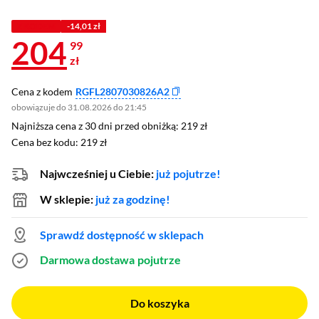
Z KODEM
-14,01 zł
204
99
zł
Cena z kodem
RGFL2807030826A2
obowiązuje do 31.08.2026 do 21:45
Najniższa cena z 30 dni przed obniżką: 219 zł
Najniższa cena z 30 dni przed obniżką:
219 zł
Cena bez kodu: 219 zł
Cena bez kodu:
219 zł
Najwcześniej u Ciebie:
już pojutrze!
W sklepie:
już za godzinę!
Sprawdź dostępność w sklepach
Darmowa dostawa
pojutrze
Do koszyka