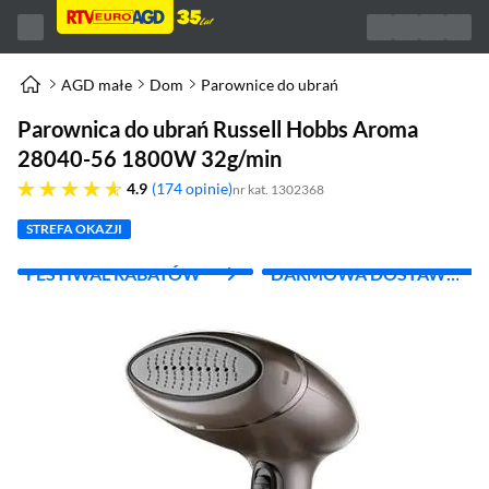
AGD małe
Dom
Parownice do ubrań
Parownica do ubrań Russell Hobbs Aroma
28040-56 1800W 32g/min
4.9 gwiazdek
4.9
174 opinie
nr kat. 1302368
STREFA OKAZJI
FESTIWAL RABATÓW
DARMOWA DOSTAWA
Z INPOST