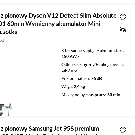
z pionowy Dyson V12 Detect Slim Absolute
1 60min Wymienny akumulator Mini
zczotka
851
Siła ssania/Napięcie akumulatora
150 AW /
Odkurzacz ręczny/Funkcja mycia
tak / nie
Poziom hałasu
76 dB
Waga
2,4 kg
Maksymalny czas pracy
60 min
z pionowy Samsung Jet 95S premium