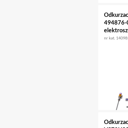
Odkurzac
494876-0
elektros
nr kat. 1409
Odkurzac