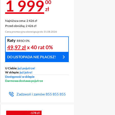
Cena 1 999 zł
1 999
00
zł
Najniższa cena: 2 426 zł
Najniższa cena:
2 426 zł
Przed obniżką: 2 426 zł
Przed obniżką:
2 426 zł
 7000 ZŁ
Cena promocyjna obowiązuje do 31.08.2026
Raty
RRSO 0%
49,97 zł
x 40 rat
0%
DO LISTOPADA NIE PŁACISZ!
U Ciebie:
już pojutrze!
W sklepie:
już jutro!
Dostępność w sklepie
Darmowa dostawa pojutrze
Zadzwoń i zamów
855 855 855
PROMOCJA
-178 zł