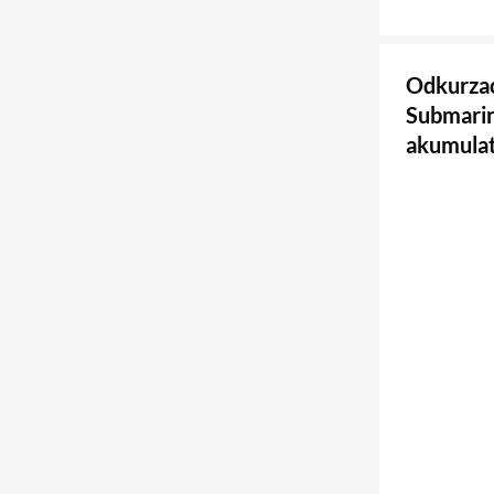
Odkurza
Submari
akumulat