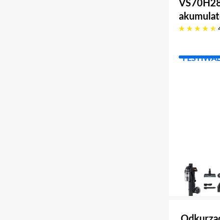
VS70H28
akumulat
4.8 gwiazdek
FESTIWA
Odkurza