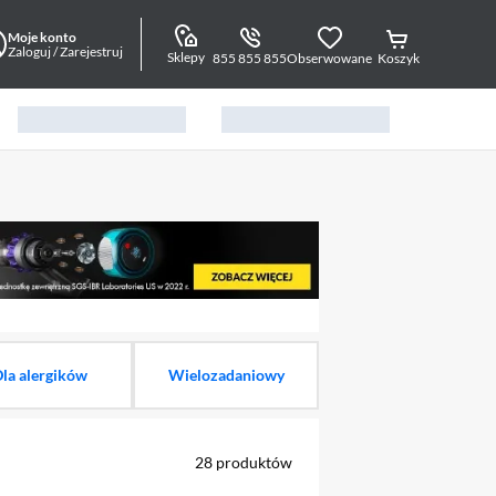
Moje konto
Zaloguj / Zarejestruj
Sklepy
855 855 855
Obserwowane
Koszyk
alny element 1 z 10
la alergików
Wielozadaniowy
28
produktów