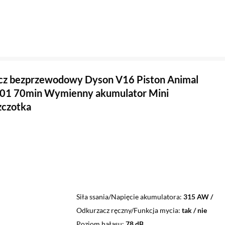
cz bezprzewodowy Dyson V16 Piston Animal
01 70min Wymienny akumulator Mini
zczotka
Siła ssania/Napięcie akumulatora
315 AW /
Odkurzacz ręczny/Funkcja mycia
tak / nie
Poziom hałasu
78 dB