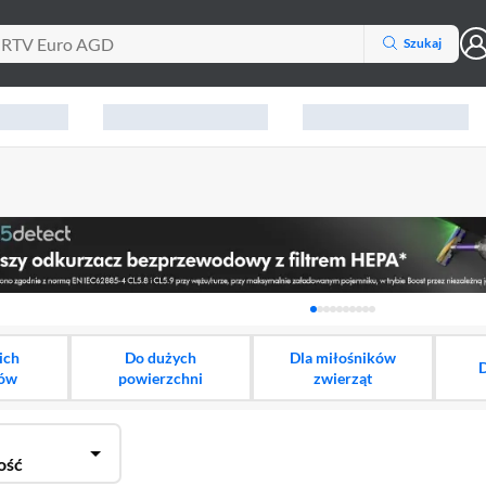
Szukaj
Karuzela z banerami, aktu
ich
Do dużych
Dla miłośników
D
ów
powierzchni
zwierząt
ość