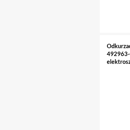
Odkurza
492963-
elektros