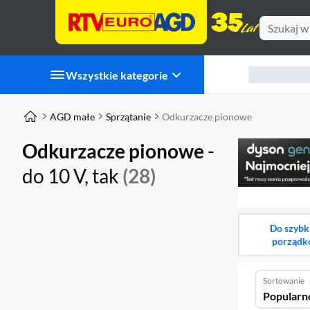
Wszystkie kategorie
AGD małe
Sprzątanie
Odkurzacze pionowe
Odkurzacze pionowe
-
do 10 V, tak
(28)
Do szybk
porządk
Sortowanie
Popularn