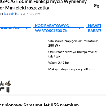
GPC/GE 60min Funkcja mycia Wymienny
or Mini elektroszczotka
4.8
11 opinii
nr kat. 1399732
KOD RABATOWY O
NAWET DO
L RABATÓW
WARTOŚCI 500 ZŁ
RABATU
Siła ssania/Napięcie akumulatora
280 W /
Odkurzacz ręczny/Funkcja mycia
tak / tak
Waga
2,49 kg
Maksymalny czas pracy
60 min
cz pionowy Samsung Jet 85S premium