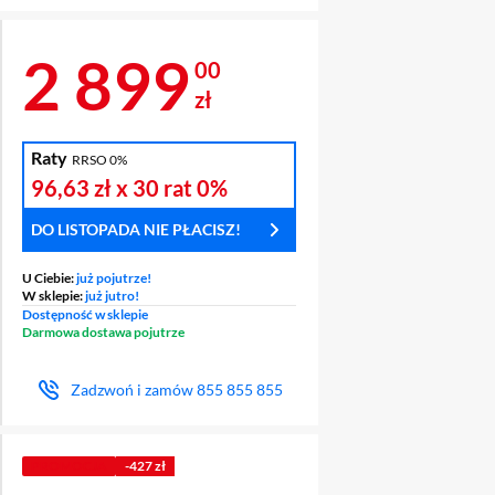
Cena 2 899 zł
2 899
00
zł
Raty
RRSO 0%
96,63 zł
x 30 rat
0%
DO LISTOPADA NIE PŁACISZ!
U Ciebie:
już pojutrze!
W sklepie:
już jutro!
Dostępność w sklepie
Darmowa dostawa pojutrze
Zadzwoń i zamów
855 855 855
PROMOCJA
-427 zł