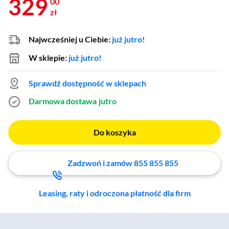
329
00
zł
Najwcześniej u Ciebie:
już jutro!
W sklepie:
już jutro!
Sprawdź dostępność w sklepach
Darmowa dostawa
jutro
Do koszyka
Zadzwoń i zamów 855 855 855
Leasing, raty i odroczona płatność dla firm
Zostałeś przeniesiony do sekcji akcesoriów