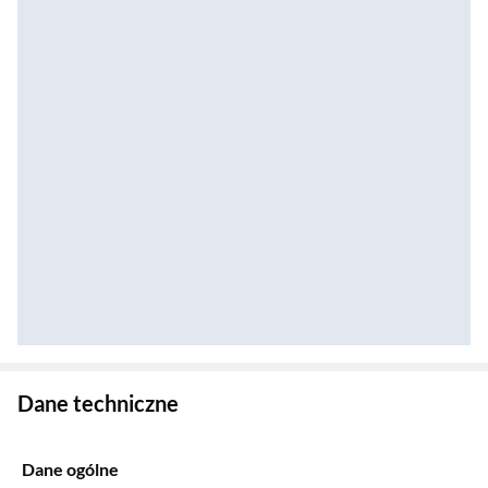
Zostałeś przeniesiony do danych technicznych produktu
Dane techniczne
Dane ogólne