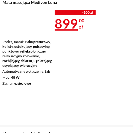
Mata masująca Medivon Luna
PROMOCJA
-100 zł
Cena 899 zł
899
00
zł
Rodzaj masażu
akupresurowy,
kolisty, ostukujący, pulsacyjny,
punktowy, refleksologiczny,
relaksacyjny, rolowanie,
rozbijający, shiatsu, ugniatający,
usypiający, wibracyjny
Automatyczne wyłączenie
tak
Moc
48 W
Zasilanie
sieciowe