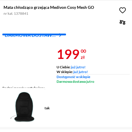
Mata chłodząco grzejąca Medivon Cosy Mesh GO
nr kat. 1378841
DARMOWA DOSTAWA
Z INPOST
Cena 199 zł
199
00
zł
U Ciebie:
już jutro!
W sklepie:
już jutro!
Dostępność w sklepie
Darmowa dostawa jutro
Rodzaj masażu
ostukujący,
pulsacyjny, punktowy,
regenerujący, relaksacyjny,
uderzeniowy, wibracyjny
Automatyczne wyłączenie
tak
Moc
10 W
Zasilanie
sieciowe