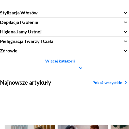
Stylizacja Włosów
Depilacja I Golenie
Higiena Jamy Ustnej
Pielęgnacja Twarzy I Ciała
Zdrowie
Więcej kategorii
Sekcja pominięta
Najnowsze artykuły
Pokaż wszystkie
Najlepszy smartband
Co warto wiedzieć o
Ranking