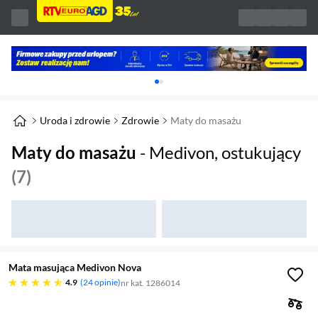
Karuzela z banerami, aktualny element 1 z 
Uroda i zdrowie
Zdrowie
Maty do masażu
Maty do masażu
- Medivon, ostukujący
(7)
Mata masująca Medivon Nova
4.9 gwiazdek
4.9
24 opinie
nr kat. 1286014