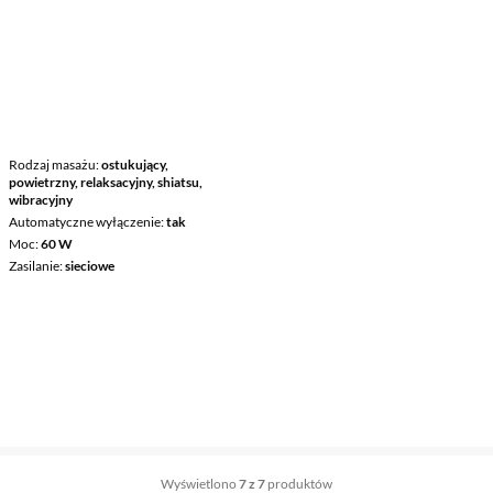
Rodzaj masażu
ostukujący,
powietrzny, relaksacyjny, shiatsu,
wibracyjny
Automatyczne wyłączenie
tak
Moc
60 W
Zasilanie
sieciowe
Wyświetlono
7 z 7
produktów