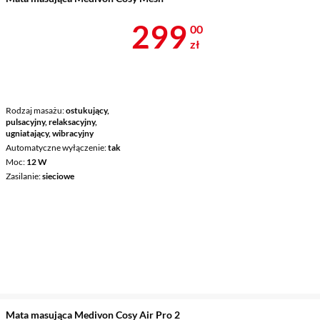
Cena 299 zł
299
00
zł
Rodzaj masażu
ostukujący,
pulsacyjny, relaksacyjny,
ugniatający, wibracyjny
Automatyczne wyłączenie
tak
Moc
12 W
Zasilanie
sieciowe
Mata masująca Medivon Cosy Air Pro 2