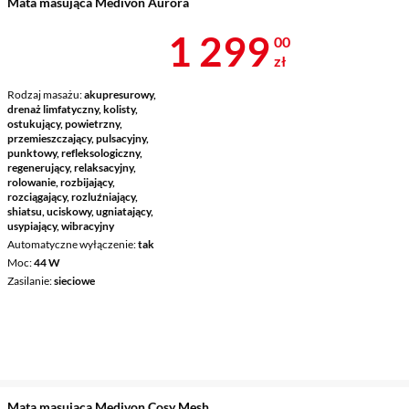
Mata masująca Medivon Aurora
Cena 1 299 z
1 299
00
zł
Rodzaj masażu
akupresurowy,
drenaż limfatyczny, kolisty,
ostukujący, powietrzny,
przemieszczający, pulsacyjny,
punktowy, refleksologiczny,
regenerujący, relaksacyjny,
rolowanie, rozbijający,
rozciągający, rozluźniający,
shiatsu, uciskowy, ugniatający,
usypiający, wibracyjny
Automatyczne wyłączenie
tak
Moc
44 W
Zasilanie
sieciowe
Mata masująca Medivon Cosy Mesh