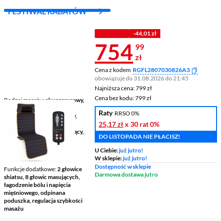
FESTIWAL RABATÓW
Z KODEM
-44,01 zł
Cena 754,99 
754
99
zł
Cena z kodem
RGFL2807030826A3
obowiązuje do 31.08.2026 do 21:45
Najniższa cena: 799 zł
Najniższa cena:
799 zł
Cena bez kodu: 799 zł
Cena bez kodu:
799 zł
Rodzaj masażu
akupresurowy,
ostukujący, pulsacyjny,
Raty
RRSO 0%
punktowy, refleksologiczny,
relaksacyjny, rolowanie,
25,17 zł
x 30 rat
0%
rozbijający, shiatsu, usypiający,
DO LISTOPADA NIE PŁACISZ!
wibracyjny
Moc
36 W
U Ciebie:
już jutro!
W sklepie:
już jutro!
Zasilanie
sieciowe
Dostępność w sklepie
Funkcje dodatkowe
2 głowice
Darmowa dostawa jutro
shiatsu, 8 głowic masujących,
łagodzenie bólu i napięcia
mięśniowego, odpinana
poduszka, regulacja szybkości
masażu