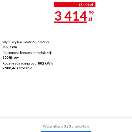
Z KODEM
-184,01 zł
Cena 3 414,9
3 414
99
zł
Wymiary (GxSxW)
68,5 x 60 x
202,5 cm
Pojemność komory chłodniczej
350 litrów
Roczne zużycie prądu
882 kWh
= 908,46 zł rocznie
Wyświetlono
3 z 3
produktów