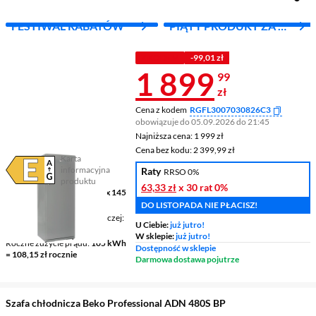
FESTIWAL RABATÓW
PIĄTY PRODUKT ZA 1
ZŁ!
Z KODEM
-99,01 zł
Cena 1 899,9
1 899
99
zł
Cena z kodem
RGFL3007030826C3
obowiązuje do 05.09.2026 do 21:45
Najniższa cena: 1 999 zł
Najniższa cena:
1 999 zł
Cena bez kodu: 2 399,99 zł
Cena bez kodu:
2 399,99 zł
Karta
informacyjna
Raty
RRSO 0%
Plik w formacie pdf
(otworzy się w nowym oknie)
produktu
63,33 zł
x 30 rat
0%
Wymiary (GxSxW)
60 x 65 x 145
cm
DO LISTOPADA NIE PŁACISZ!
Pojemność komory chłodniczej
U Ciebie:
już jutro!
254 l
W sklepie:
już jutro!
Roczne zużycie prądu
105 kWh
Dostępność w sklepie
= 108,15 zł rocznie
Darmowa dostawa pojutrze
Szafa chłodnicza Beko Professional ADN 480S BP