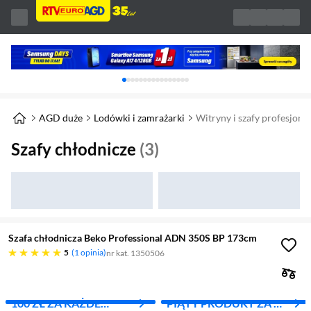
Karuzela z banerami, aktualny element 1 z 
AGD duże
Lodówki i zamrażarki
Witryny i szafy profesjona
Szafy chłodnicze
(3)
Szafa chłodnicza Beko Professional ADN 350S BP 173cm
pięć gwiazdek
5
1 opinia
nr kat. 1350506
100 ZŁ ZA KAŻDE
PIĄTY PRODUKT ZA 1