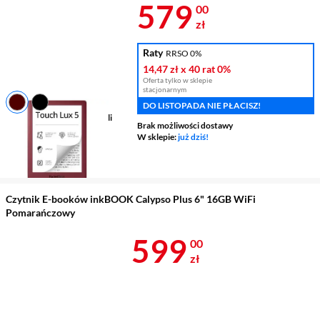
Cena 579 zł
579
00
zł
Raty
RRSO 0%
14,47 zł
x 40 rat
0%
Oferta tylko w sklepie
stacjonarnym
DO LISTOPADA NIE PŁACISZ!
Ekran
6 ", 1024 x 758 pikseli
Brak możliwości dostawy
Wyświetlacz E-Ink
tak
W sklepie:
już dziś!
Podświetlenie ekranu
tak
Pamięć wbudowana
8 GB
Czytnik E-booków inkBOOK Calypso Plus 6" 16GB WiFi
Pomarańczowy
Cena 599 zł
599
00
zł