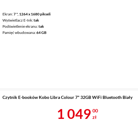
Ekran
7 ", 1264 x 1680 pikseli
Wyświetlacz E-Ink
tak
Podświetlenie ekranu
tak
Pamięć wbudowana
64 GB
Czytnik E-booków Kobo Libra Colour 7" 32GB WiFi Bluetooth Biały
Cena 1 049 z
1 049
00
zł