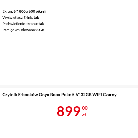
Ekran
6 ", 800 x 600 pikseli
Wyświetlacz E-Ink
tak
Podświetlenie ekranu
tak
Pamięć wbudowana
8 GB
Czytnik E-booków Onyx Boox Poke 5 6" 32GB WiFi Czarny
Cena 899 zł
899
00
zł