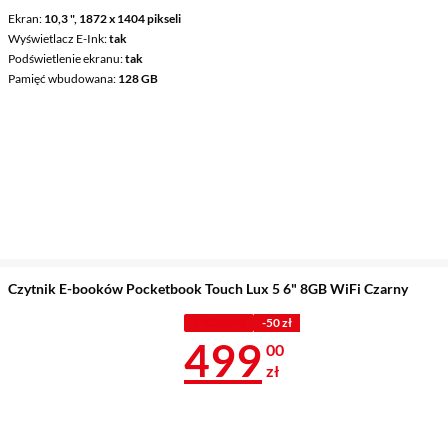
Ekran
10,3 ", 1872 x 1404 pikseli
Wyświetlacz E-Ink
tak
Podświetlenie ekranu
tak
Pamięć wbudowana
128 GB
Czytnik E-booków Pocketbook Touch Lux 5 6" 8GB WiFi Czarny
Z KODEM
-50 zł
Cena 499 zł
499
00
zł