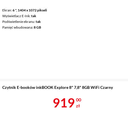
Ekran
6 ", 1404 x 1072 pikseli
Wyświetlacz E-Ink
tak
Podświetlenie ekranu
tak
Pamięć wbudowana
8 GB
Czytnik E-booków inkBOOK Explore 8" 7,8" 8GB WiFi Czarny
Cena 919 zł
919
00
zł