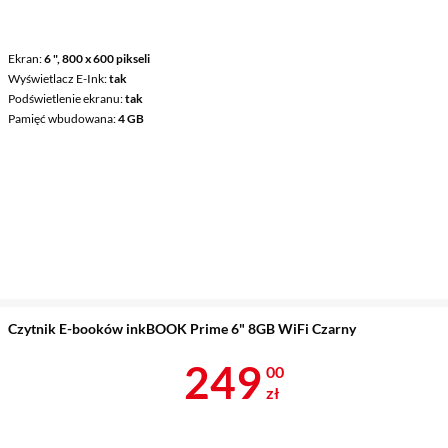
Ekran
6 ", 800 x 600 pikseli
Wyświetlacz E-Ink
tak
Podświetlenie ekranu
tak
Pamięć wbudowana
4 GB
Czytnik E-booków inkBOOK Prime 6" 8GB WiFi Czarny
Cena 249 zł
249
00
zł