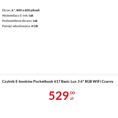
Ekran
6 ", 800 x 600 pikseli
Wyświetlacz E-Ink
tak
Podświetlenie ekranu
tak
Pamięć wbudowana
4 GB
Czytnik E-booków Pocketbook 617 Basic Lux 3 6" 8GB WiFi Czarny
Cena 529 zł
529
00
zł