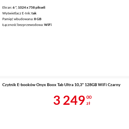
Ekran
6 ", 1024 x 758 pikseli
Wyświetlacz E-Ink
tak
Pamięć wbudowana
8 GB
Łączność bezprzewodowa
WiFi
Czytnik E-booków Onyx Boox Tab Ultra 10,3" 128GB WiFi Czarny
Cena 3 249 z
3 249
00
zł