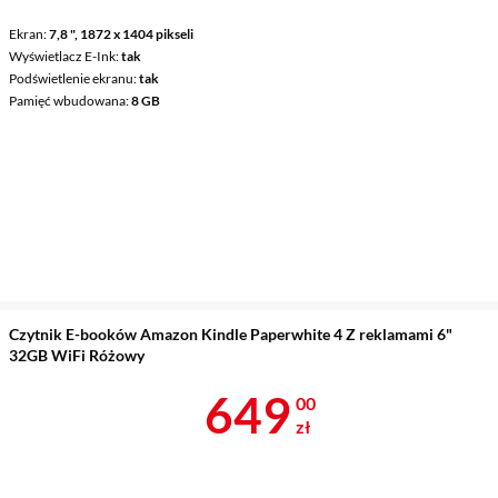
Ekran
7,8 ", 1872 x 1404 pikseli
Wyświetlacz E-Ink
tak
Podświetlenie ekranu
tak
Pamięć wbudowana
8 GB
Czytnik E-booków Amazon Kindle Paperwhite 4 Z reklamami 6"
32GB WiFi Różowy
Cena 649 zł
649
00
zł