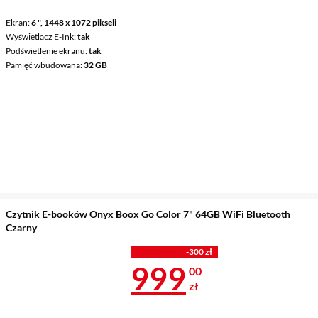
Ekran
6 ", 1448 x 1072 pikseli
Wyświetlacz E-Ink
tak
Podświetlenie ekranu
tak
Pamięć wbudowana
32 GB
Czytnik E-booków Onyx Boox Go Color 7" 64GB WiFi Bluetooth
Czarny
Z KODEM
-300 zł
Cena 999 zł
999
00
zł