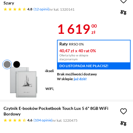
Szary
4.8 gwiazdek
4.8
12 opinii
nr kat. 1320141
Cena 1 619 z
1 619
00
zł
Raty
RRSO 0%
40,47 zł
x 40 rat
0%
Oferta tylko w sklepie
stacjonarnym
DO LISTOPADA NIE PŁACISZ!
Ekran
10,3 ", 2480 x 1860 pikseli
Brak możliwości dostawy
Wyświetlacz E-Ink
tak
W sklepie:
już dziś!
Pamięć wbudowana
64 GB
Łączność bezprzewodowa
WiFi,
Bluetooth
Czytnik E-booków Pocketbook Touch Lux 5 6" 8GB WiFi
Bordowy
4.6 gwiazdek
4.6
104 opinie
nr kat. 1220475