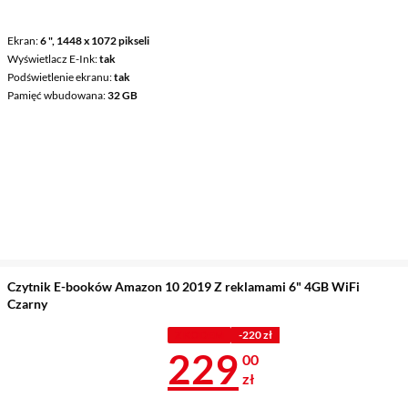
Ekran
6 ", 1448 x 1072 pikseli
Wyświetlacz E-Ink
tak
Podświetlenie ekranu
tak
Pamięć wbudowana
32 GB
Czytnik E-booków Amazon 10 2019 Z reklamami 6" 4GB WiFi
Czarny
Z KODEM
-220 zł
Cena 229 zł
229
00
zł