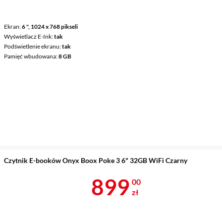
Ekran
6 ", 1024 x 768 pikseli
Wyświetlacz E-Ink
tak
Podświetlenie ekranu
tak
Pamięć wbudowana
8 GB
Czytnik E-booków Onyx Boox Poke 3 6" 32GB WiFi Czarny
Cena 899 zł
899
00
zł