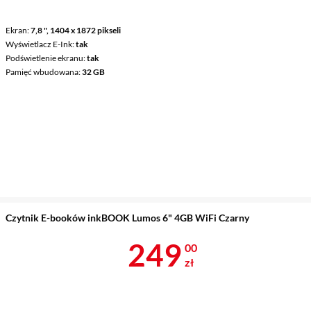
Ekran
7,8 ", 1404 x 1872 pikseli
Wyświetlacz E-Ink
tak
Podświetlenie ekranu
tak
Pamięć wbudowana
32 GB
Czytnik E-booków inkBOOK Lumos 6" 4GB WiFi Czarny
Cena 249 zł
249
00
zł