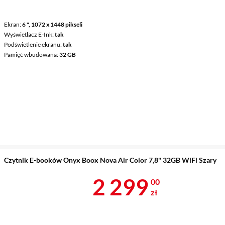
Ekran
6 ", 1072 x 1448 pikseli
Wyświetlacz E-Ink
tak
Podświetlenie ekranu
tak
Pamięć wbudowana
32 GB
Czytnik E-booków Onyx Boox Nova Air Color 7,8" 32GB WiFi Szary
Cena 2 299 z
2 299
00
zł