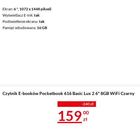
Ekran
6 ", 1072 x 1448 pikseli
Wyświetlacz E-Ink
tak
Podświetlenie ekranu
tak
Pamięć wbudowana
16 GB
Czytnik E-booków Pocketbook 616 Basic Lux 2 6" 8GB WiFi Czarny
Z KODEM
-240 zł
Cena 159 zł
159
00
zł