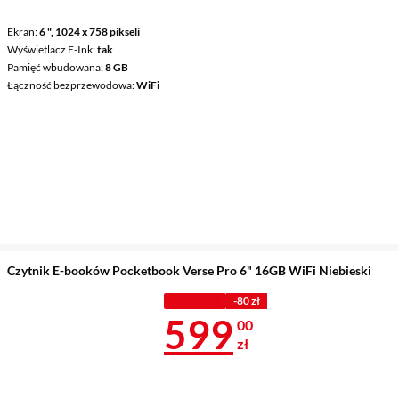
Ekran
6 ", 1024 x 758 pikseli
Wyświetlacz E-Ink
tak
Pamięć wbudowana
8 GB
Łączność bezprzewodowa
WiFi
Czytnik E-booków Pocketbook Verse Pro 6" 16GB WiFi Niebieski
Z KODEM
-80 zł
Cena 599 zł
599
00
zł