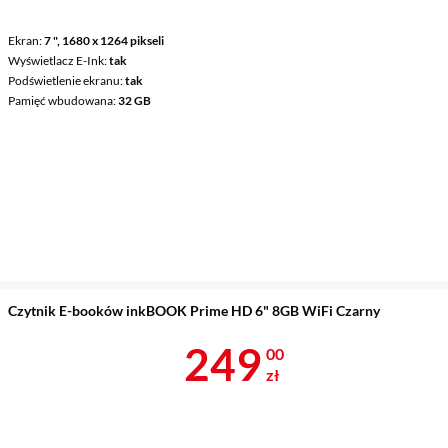
Ekran
7 ", 1680 x 1264 pikseli
Wyświetlacz E-Ink
tak
Podświetlenie ekranu
tak
Pamięć wbudowana
32 GB
Czytnik E-booków inkBOOK Prime HD 6" 8GB WiFi Czarny
Cena 249 zł
249
00
zł