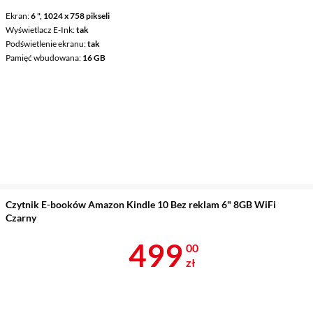
Ekran
6 ", 1024 x 758 pikseli
Wyświetlacz E-Ink
tak
Podświetlenie ekranu
tak
Pamięć wbudowana
16 GB
Czytnik E-booków Amazon Kindle 10 Bez reklam 6" 8GB WiFi
Czarny
Cena 499 zł
499
00
zł