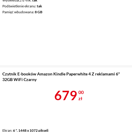
Wyświetlacz E-Ink
tak
Podświetlenie ekranu
tak
Pamięć wbudowana
8 GB
Czytnik E-booków Amazon Kindle Paperwhite 4 Z reklamami 6"
32GB WiFi Czarny
Cena 679 zł
679
00
zł
Ekran
6 ", 1448 x 1072 pikseli