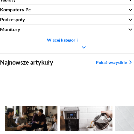
Komputery Pc
Podzespoły
Monitory
Więcej kategorii
Sekcja pominięta
Najnowsze artykuły
Pokaż wszystkie
Prezent na kawalerski
Najlepszy ekspres
Plamy z 
– najlepsze pomysły
przelewowy – ranking
czym je
dla pana młodego
2026
Sekcja pominięta