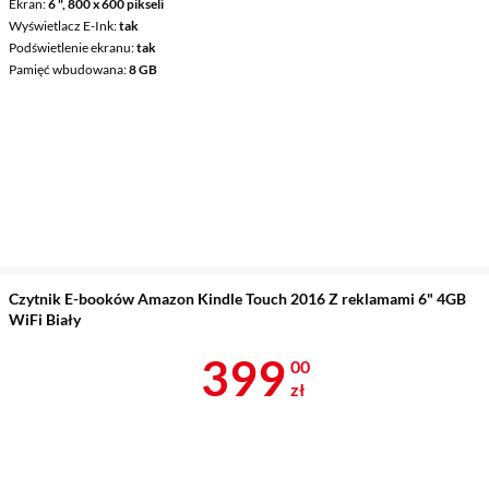
Ekran
6 ", 800 x 600 pikseli
Wyświetlacz E-Ink
tak
Podświetlenie ekranu
tak
Pamięć wbudowana
8 GB
Czytnik E-booków Amazon Kindle Touch 2016 Z reklamami 6" 4GB
WiFi Biały
Cena 399 zł
399
00
zł