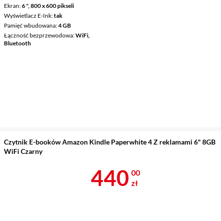
Ekran
6 ", 800 x 600 pikseli
Wyświetlacz E-Ink
tak
Pamięć wbudowana
4 GB
Łączność bezprzewodowa
WiFi,
Bluetooth
Czytnik E-booków Amazon Kindle Paperwhite 4 Z reklamami 6" 8GB
WiFi Czarny
Cena 440 zł
440
00
zł