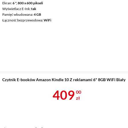
Ekran
6 ", 800 x 600 pikseli
Wyświetlacz E-Ink
tak
Pamięć wbudowana
4 GB
Łączność bezprzewodowa
WiFi
Czytnik E-booków Amazon Kindle 10 Z reklamami 6" 8GB WiFi Biały
Cena 409 zł
409
00
zł