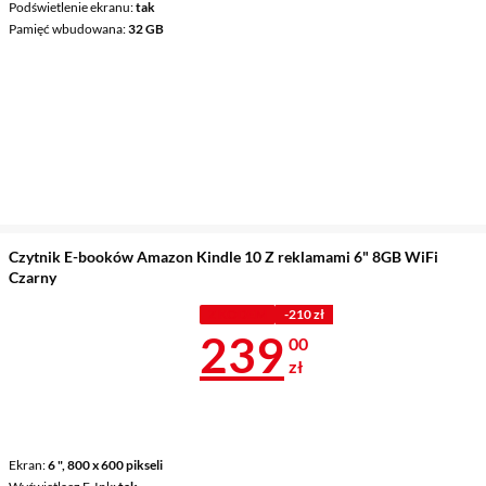
Podświetlenie ekranu
tak
Pamięć wbudowana
32 GB
Czytnik E-booków Amazon Kindle 10 Z reklamami 6" 8GB WiFi
Czarny
Z KODEM
-210 zł
Cena 239 zł
239
00
zł
Ekran
6 ", 800 x 600 pikseli