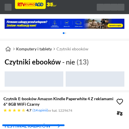
Karuzela z banerami, aktualny element 1 z 
Komputery i tablety
Czytniki ebooków
Czytniki ebooków
- nie
(13)
Czytnik E-booków Amazon Kindle Paperwhite 4 Z reklamami
6" 8GB WiFi Czarny
4.7 gwiazdek
4.7
14 opinii
nr kat. 1229674
FESTIWAL RABATÓW