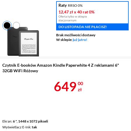
Raty
RRSO 0%
12,47 zł
x 40 rat
0%
Oferta tylko w sklepie
stacjonarnym
DO LISTOPADA NIE PŁACISZ!
Ekran
6 ", 800 x 600 pikseli
Brak możliwości dostawy
Wyświetlacz E-Ink
tak
W sklepie:
już jutro!
Podświetlenie ekranu
tak
Pamięć wbudowana
8 GB
Czytnik E-booków Amazon Kindle Paperwhite 4 Z reklamami 6"
32GB WiFi Różowy
Cena 649 zł
649
00
zł
Ekran
6 ", 1448 x 1072 pikseli
Wyświetlacz E-Ink
tak