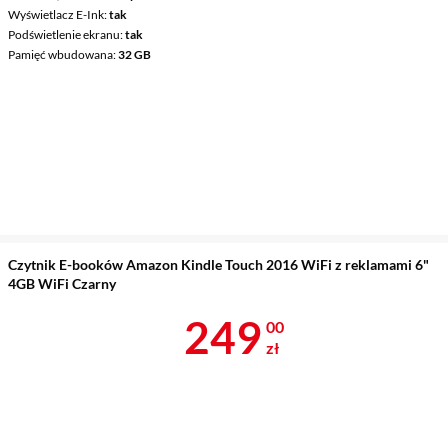
Wyświetlacz E-Ink
tak
Podświetlenie ekranu
tak
Pamięć wbudowana
32 GB
Czytnik E-booków Amazon Kindle Touch 2016 WiFi z reklamami 6"
4GB WiFi Czarny
Cena 249 zł
249
00
zł