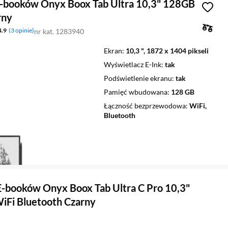
E-booków Onyx Boox Tab Ultra 10,3" 128GB
rny
4.9
3 opinie
nr kat. 1283940
Ekran
10,3 ", 1872 x 1404 pikseli
Wyświetlacz E-Ink
tak
Podświetlenie ekranu
tak
Pamięć wbudowana
128 GB
Łączność bezprzewodowa
WiFi,
Bluetooth
E-booków Onyx Boox Tab Ultra C Pro 10,3"
Fi Bluetooth Czarny