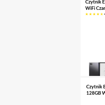
Czytnik 
WiFi Cza
4.9 gwiazdek
Czytnik 
128GB Wi