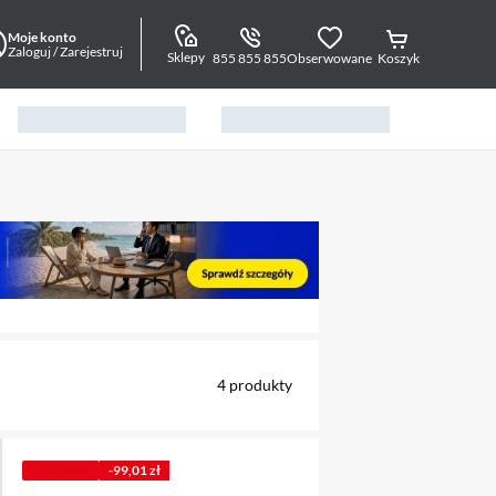
Moje konto
Zaloguj / Zarejestruj
Sklepy
855 855 855
Obserwowane
Koszyk
alny element 1 z 4
4
produkty
Z KODEM
-99,01 zł