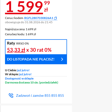
Cena 1 599,99 z
1 599
99
zł
Cena z kodem
RGFL2807030826A1
obowiązuje do 31.08.2026 do 21:45
Najniższa cena: 1 699 zł
Najniższa cena:
1 699 zł
Cena bez kodu: 1 699 zł
Cena bez kodu:
1 699 zł
Raty
RRSO 0%
53,33 zł
x 30 rat
0%
DO LISTOPADA NIE PŁACISZ!
U Ciebie:
już jutro!
W sklepie:
już jutro!
Dostępność w sklepie
Darmowa dostawa 10 sie. (poniedziałek)
Zadzwoń i zamów
855 855 855