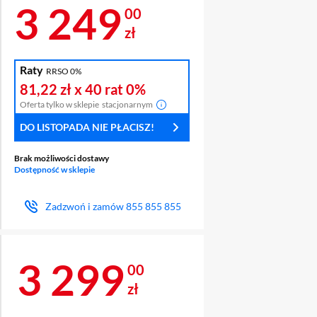
Cena 3 249 zł
3 249
00
zł
Raty
RRSO 0%
81,22 zł
x 40 rat
0%
Oferta tylko w sklepie
stacjonarnym
DO LISTOPADA NIE PŁACISZ!
Brak możliwości dostawy
Dostępność w sklepie
Zadzwoń i zamów
855 855 855
Cena 3 299 zł
3 299
00
zł