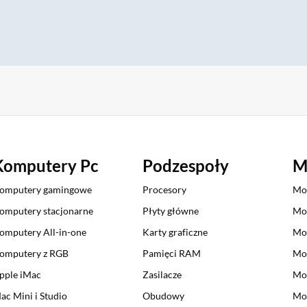
Komputery Pc
Podzespoły
M
omputery gamingowe
Procesory
Mo
omputery stacjonarne
Płyty główne
Mo
omputery All-in-one
Karty graficzne
Mo
omputery z RGB
Pamięci RAM
Mo
pple iMac
Zasilacze
Mo
ac Mini i Studio
Obudowy
Mon