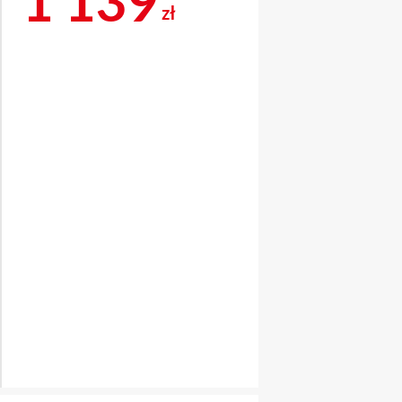
1 139
zł