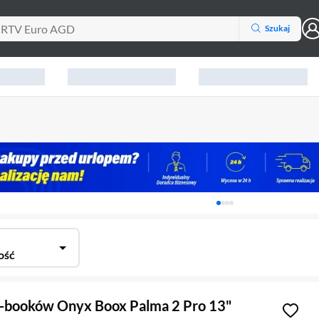
Szukaj
Karuzela z banerami, aktu
ość
E-booków Onyx Boox Palma 2 Pro 13"