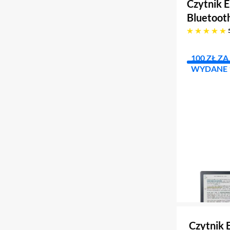
Czytnik 
Bluetoot
pięć gwiazdek
100 ZŁ Z
WYDANE 1
Czytnik 