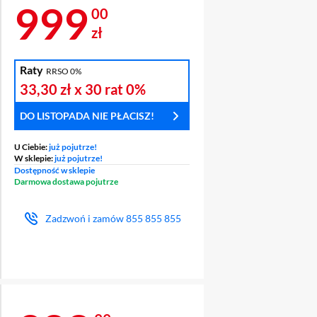
Cena 999 zł
999
00
zł
Raty
RRSO 0%
33,30 zł
x 30 rat
0%
DO LISTOPADA NIE PŁACISZ!
U Ciebie:
już pojutrze!
W sklepie:
już pojutrze!
Dostępność w sklepie
Darmowa dostawa pojutrze
Zadzwoń i zamów
855 855 855