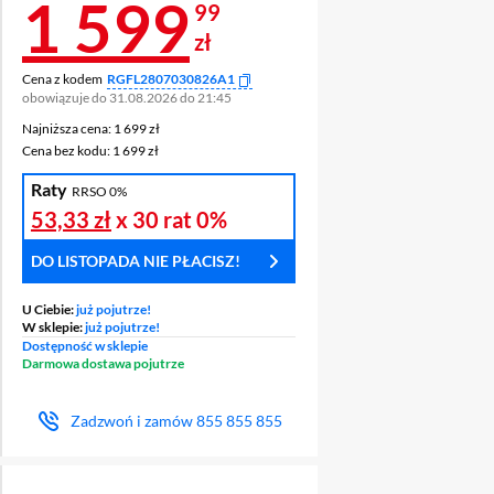
Cena 1 599,99 z
1 599
99
zł
Cena z kodem
RGFL2807030826A1
A DOSTAWA
obowiązuje do 31.08.2026 do 21:45
Najniższa cena: 1 699 zł
Najniższa cena:
1 699 zł
Cena bez kodu: 1 699 zł
Cena bez kodu:
1 699 zł
Raty
RRSO 0%
53,33 zł
x 30 rat
0%
DO LISTOPADA NIE PŁACISZ!
U Ciebie:
już pojutrze!
W sklepie:
już pojutrze!
Dostępność w sklepie
Darmowa dostawa pojutrze
Zadzwoń i zamów
855 855 855