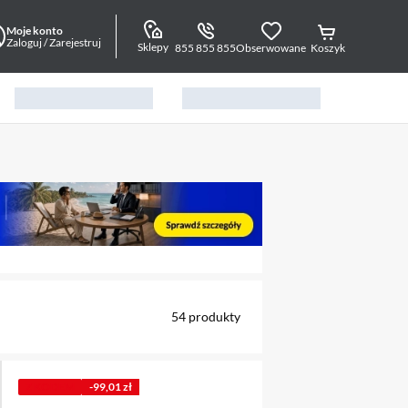
Moje konto
Zaloguj / Zarejestruj
Sklepy
855 855 855
Obserwowane
Koszyk
alny element 1 z 4
54
produkty
Z KODEM
-99,01 zł