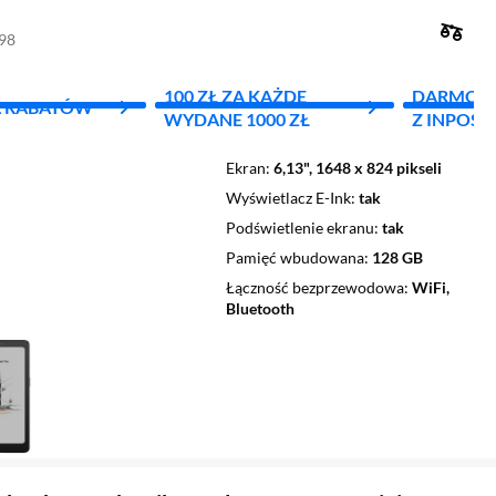
898
100 ZŁ ZA KAŻDE
DARMOW
L RABATÓW
WYDANE 1000 ZŁ
Z INPOST
Ekran
6,13", 1648 x 824 pikseli
Wyświetlacz E-Ink
tak
Podświetlenie ekranu
tak
Pamięć wbudowana
128 GB
Łączność bezprzewodowa
WiFi,
Bluetooth