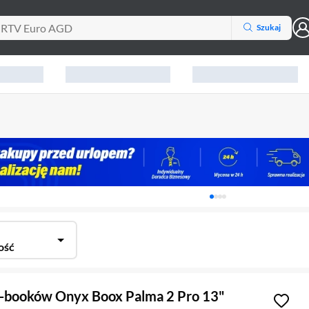
Szukaj
Karuzela z banerami, aktu
ość
E-booków Onyx Boox Palma 2 Pro 13"