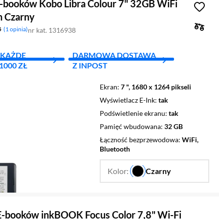
E-booków Kobo Libra Colour 7" 32GB WiFi
h Czarny
5
1 opinia
nr kat. 1316938
A KAŻDE
DARMOWA DOSTAWA
000 ZŁ
Z INPOST
Ekran
7 ", 1680 x 1264 pikseli
Wyświetlacz E-Ink
tak
Podświetlenie ekranu
tak
Pamięć wbudowana
32 GB
Łączność bezprzewodowa
WiFi,
Bluetooth
Kolor:
Czarny
…
E-booków inkBOOK Focus Color 7,8" Wi-Fi