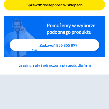
Sprawdź dostępność w sklepach
Pomożemy w wyborze
podobnego produktu
Zadzwoń 855 855 899
Leasing, raty i odroczona płatność dla firm
Zostałeś przeniesiony do sekcji akcesoriów