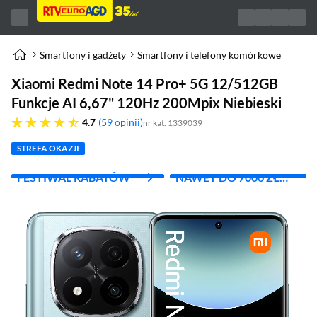
Smartfony i gadżety
Smartfony i telefony komórkowe
Xiaomi Redmi Note 14 Pro+ 5G 12/512GB
Funkcje AI 6,67" 120Hz 200Mpix Niebieski
4.7 gwiazdek
4.7
59 opinii
nr kat. 1339039
STREFA OKAZJI
FESTIWAL RABATÓW
NAWET DO 7000 ZŁ
RABATU