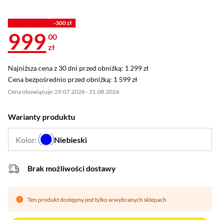
PROMOCJA
-300 zł
999
00
zł
Najniższa cena z 30 dni przed obniżką: 1 299 zł
Najniższa cena z 30 dni przed obniżką:
1 299 zł
Cena bezpośrednio przed obniżką: 1 599 zł
Cena bezpośrednio przed obniżką:
1 599 zł
Cena obowiązuje: 29.07.2026 - 31.08.2026
Warianty produktu
Kolor:
Niebieski
…
Brak możliwości dostawy
Ten produkt dostępny jest tylko w wybranych sklepach