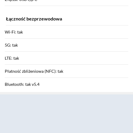
Łączność bezprzewodowa
Wi-Fi: tak
5G: tak
LTE: tak
Płatność zbliżeniowa (NFC): tak
Bluetooth: tak v5.4
Sekcja pominięta
HSDPA / HSUPA / HSPA+: tak / tak / tak
GPRS / EDGE: tak / tak
Funkcje aparatu