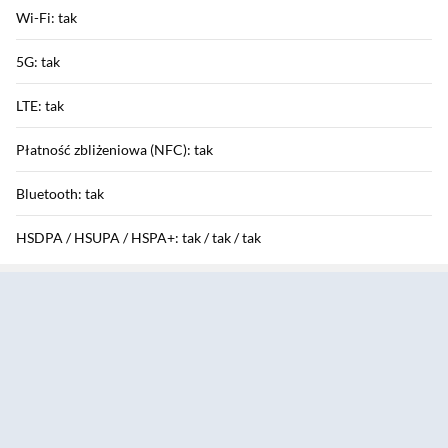
Wi-Fi: tak
5G: tak
LTE: tak
Płatność zbliżeniowa (NFC): tak
Bluetooth: tak
HSDPA / HSUPA / HSPA+: tak / tak / tak
Sekcja pominięta
GPRS / EDGE: tak / tak
Funkcje aparatu
Aparat tylny: 50 Mpix + 8 Mpix
Aparat przedni: 20 Mpix