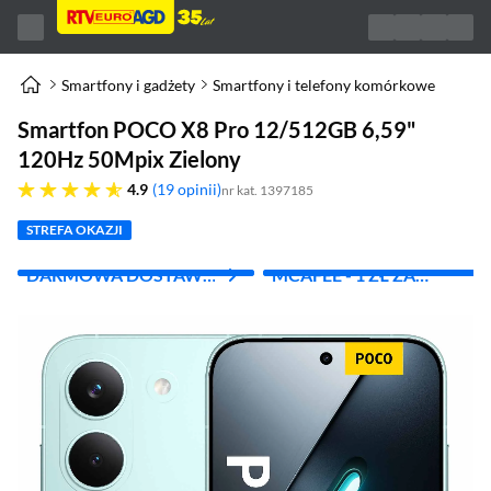
Smartfony i gadżety
Smartfony i telefony komórkowe
Smartfon POCO X8 Pro 12/512GB 6,59"
120Hz 50Mpix Zielony
4.9 gwiazdek
4.9
19 opinii
nr kat. 1397185
STREFA OKAZJI
DARMOWA DOSTAWA
MCAFEE - 1 ZŁ ZA
Z INPOST
PIERWSZY MIES.