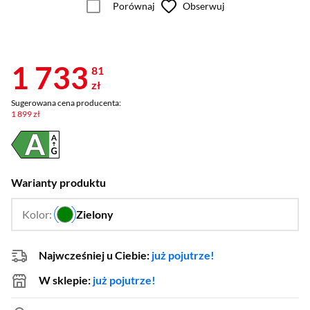
Porównaj
Obserwuj
1 733
81
zł
Sugerowana cena producenta:
1 899 zł
Warianty produktu
Kolor:
Zielony
…
Najwcześniej u Ciebie:
już pojutrze!
W sklepie:
już pojutrze!