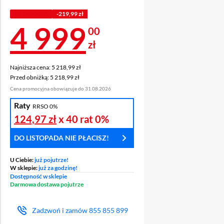
PROMOCJA
-219,99 zł
Cena 4 999 zł
4 999
00
zł
Najniższa cena: 5 218,99 zł
Najniższa cena:
5 218,99 zł
1 ZŁ ZA
SPRAWDŹ
OCHRON
Przed obniżką: 5 218,99 zł
Przed obniżką:
5 218,99 zł
 MIES.
ABONAMENT
WYŚWIET
Cena promocyjna obowiązuje do 31.08.2026
Raty
RRSO 0%
124,97 zł
x 40 rat
0%
DO LISTOPADA NIE PŁACISZ!
U Ciebie:
już pojutrze!
W sklepie:
już za godzinę!
Dostępność w sklepie
Darmowa dostawa pojutrze
Zadzwoń i zamów
855 855 899