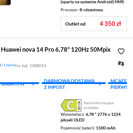
(oparty na systemie Android) HMS
Procesor
8-rdzeniowy
4 350 zł
Outlet od
 Huawei nova 14 Pro 6,78" 120Hz 50Mpix
5
1 opinia
nr kat. 1388014
DARMOWA DOSTAWA
MCAFEE - 
L RABATÓW
Z INPOST
PIERWSZY
Karta informacyjna
Plik w formacie pdf
(otworzy się w nowym oknie)
produktu
Wyświetlacz
6,78 " 2776 x 1224
pikseli OLED
Pojemność baterii
5100 mAh