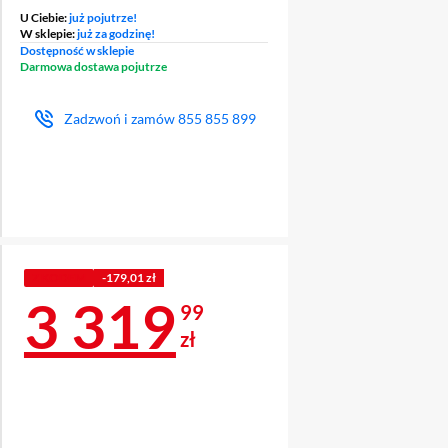
U Ciebie:
już pojutrze!
W sklepie:
już za godzinę!
Dostępność w sklepie
Darmowa dostawa pojutrze
Zadzwoń i zamów
855 855 899
Z KODEM
-179,01 zł
Cena 3 319,99 z
3 319
99
zł