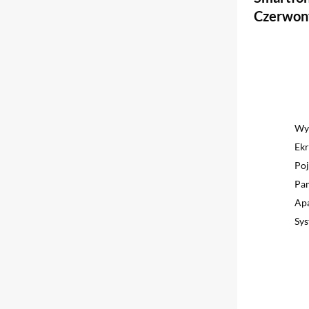
Czerwon
Wy
Ek
Poj
Pa
Apa
Sys