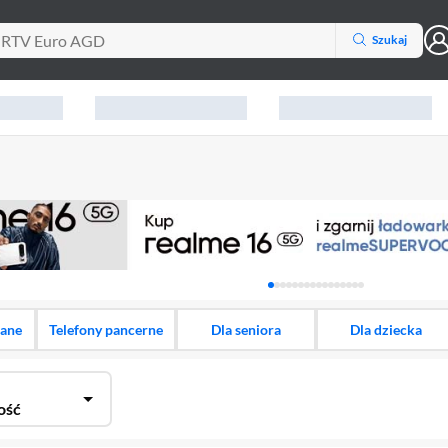
Szukaj
Karuzela z banerami, aktu
dane
Telefony pancerne
Dla seniora
Dla dziecka
ość