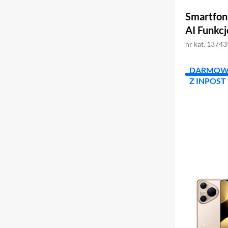
Smartfon
AI Funkc
nr kat. 1374
DARMOW
Z INPOST