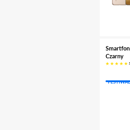
Smartfon
Czarny
pięć gwiazdek
FESTIWA