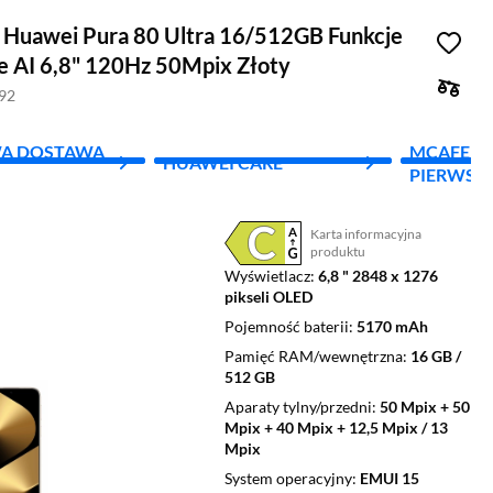
 Huawei Pura 80 Ultra 16/512GB Funkcje
je AI 6,8" 120Hz 50Mpix Złoty
392
A DOSTAWA
MCAFEE - 
HUAWEI CARE
PIERWSZY
Karta informacyjna
Plik w formacie pdf
(otworzy się w nowym oknie)
produktu
Wyświetlacz
6,8 " 2848 x 1276
pikseli OLED
Pojemność baterii
5170 mAh
Pamięć RAM/wewnętrzna
16 GB /
512 GB
Aparaty tylny/przedni
50 Mpix + 50
Mpix + 40 Mpix + 12,5 Mpix / 13
Mpix
System operacyjny
EMUI 15