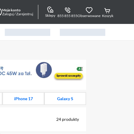
Moje konto
Zaloguj / Zarejestruj
Sklepy
855 855 855
Obserwowane
Koszyk
alny element 1 z 16
iPhone 17
Galaxy S
24
produkty