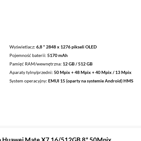
Wyświetlacz
6,8 " 2848 x 1276 pikseli OLED
Pojemność baterii
5170 mAh
Pamięć RAM/wewnętrzna
12 GB / 512 GB
Aparaty tylny/przedni
50 Mpix + 48 Mpix + 40 Mpix / 13 Mpix
System operacyjny
EMUI 15 (oparty na systemie Android) HMS
n Huawei Mate X7 16/512GB 8" 50Mpix