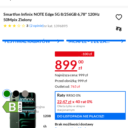
Smartfon Infinix NOTE Edge 5G 8/256GB 6,78" 120Hz
50Mpix Zielony
trzy gwiazdki
3
2 opinie
nr kat. 1396895
FESTIWAL RABATÓW
MCAFEE - 1 ZŁ ZA
PIERWSZY MIES.
PROMOCJA
-100 zł
Cena 899 zł
899
00
zł
Najniższa cena: 999 zł
Najniższa cena:
999 zł
Przed obniżką: 999 zł
Przed obniżką:
999 zł
Outlet od:
765 zł
Raty
RRSO 0%
22,47 zł
x 40 rat
0%
Karta
Oferta tylko w sklepie
informacyjna
Plik w formacie pdf
(otworzy się w nowym oknie)
stacjonarnym
produktu
Wyświetlacz
6,78 " 2644 x 1208
DO LISTOPADA NIE PŁACISZ!
pikseli AMOLED
Brak możliwości dostawy
Pojemność baterii
6150 mAh