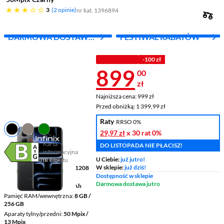
trzy gwiazdki
3
2 opinie
nr kat. 1396894
DARMOWA DOSTAWA
FESTIWAL RABATÓW
Z INPOST
PROMOCJA
-100 zł
Cena 899 zł
899
00
zł
Najniższa cena: 999 zł
Najniższa cena:
999 zł
Przed obniżką: 1 399,99 zł
Przed obniżką:
1 399,99 zł
Raty
RRSO 0%
29,97 zł
x 30 rat
0%
Karta
DO LISTOPADA NIE PŁACISZ!
informacyjna
Plik w formacie pdf
(otworzy się w nowym oknie)
U Ciebie:
już jutro!
produktu
W sklepie:
już dziś!
Wyświetlacz
6,78 " 2644 x 1208
pikseli AMOLED
Dostępność w sklepie
Darmowa dostawa jutro
Pojemność baterii
6150 mAh
Pamięć RAM/wewnętrzna
8 GB /
256 GB
Aparaty tylny/przedni
50 Mpix /
13 Mpix