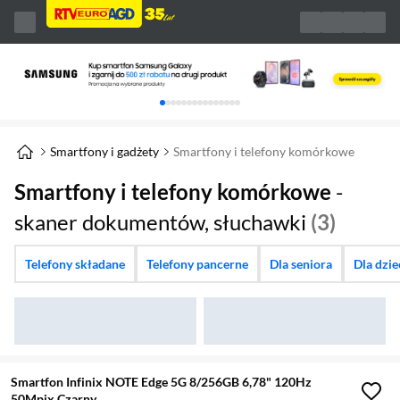
Karuzela z banerami, aktualny element 1 z 
Smartfony i gadżety
Smartfony i telefony komórkowe
Smartfony i telefony komórkowe
-
skaner dokumentów, słuchawki
(3)
Telefony składane
Telefony pancerne
Dla seniora
Dla dzi
Smartfon Infinix NOTE Edge 5G 8/256GB 6,78" 120Hz
50Mpix Czarny