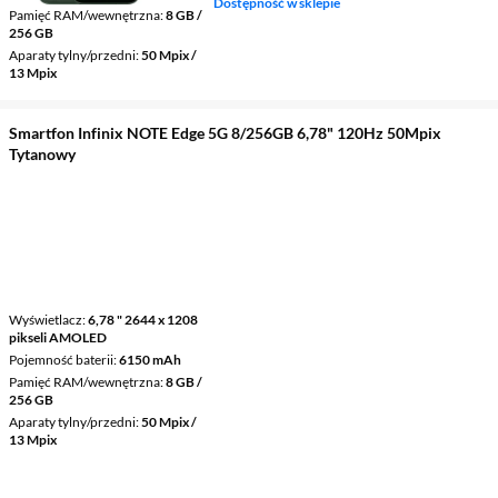
Dostępność w sklepie
Pamięć RAM/wewnętrzna
8 GB /
256 GB
Aparaty tylny/przedni
50 Mpix /
13 Mpix
Smartfon Infinix NOTE Edge 5G 8/256GB 6,78" 120Hz 50Mpix
Tytanowy
Wyświetlacz
6,78 " 2644 x 1208
pikseli AMOLED
Pojemność baterii
6150 mAh
Pamięć RAM/wewnętrzna
8 GB /
256 GB
Aparaty tylny/przedni
50 Mpix /
13 Mpix