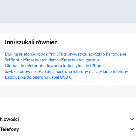
Inni szukali również
Etui na telefon
Airpods Pro 3
Filtr prywatyzujący
Szkło hartowane
Selfie stick
Smartwatch damski
Smartwatch garmin
Gimbal do telefonu
Ładowarka indukcyjna do iPhone
Szybka ładowarka
Pad do smartfona
Telefony na raty
Tanie telefony
Ładowarka do telefonu
Kabel USB C
Sekcja pominięta
Nowości
Telefony