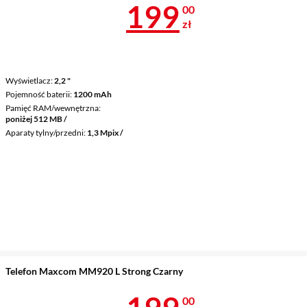
Cena 199 zł
199
00
zł
Wyświetlacz
2,2 "
Pojemność baterii
1200 mAh
Pamięć RAM/wewnętrzna
poniżej 512 MB /
Aparaty tylny/przedni
1,3 Mpix /
Telefon Maxcom MM920 L Strong Czarny
Cena 199 zł
00