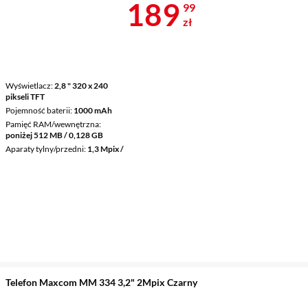
Cena 189,99 
189
99
zł
Wyświetlacz
2,8 " 320 x 240
pikseli TFT
Pojemność baterii
1000 mAh
Pamięć RAM/wewnętrzna
poniżej 512 MB / 0,128 GB
Aparaty tylny/przedni
1,3 Mpix /
Telefon Maxcom MM 334 3,2" 2Mpix Czarny