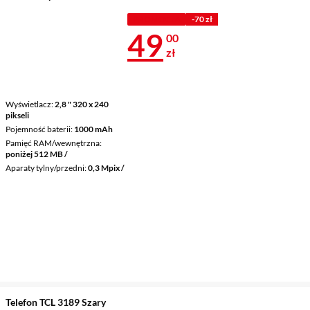
PROMOCJA
-70 zł
Cena 49 zł
49
00
zł
Wyświetlacz
2,8 " 320 x 240
pikseli
Pojemność baterii
1000 mAh
Pamięć RAM/wewnętrzna
poniżej 512 MB /
Aparaty tylny/przedni
0,3 Mpix /
Telefon TCL 3189 Szary