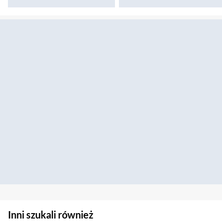
Sekcja pominięta
Inni szukali również