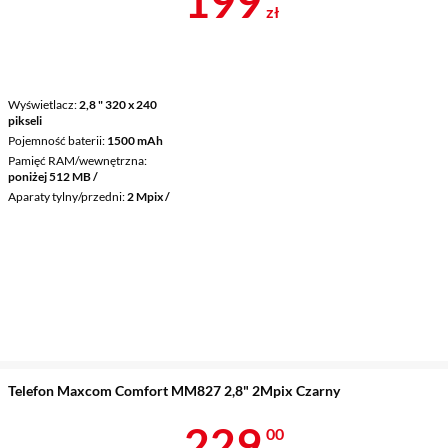
199
zł
Wyświetlacz
2,8 " 320 x 240
pikseli
Pojemność baterii
1500 mAh
Pamięć RAM/wewnętrzna
poniżej 512 MB /
Aparaty tylny/przedni
2 Mpix /
Telefon Maxcom Comfort MM827 2,8" 2Mpix Czarny
Cena 229 zł
229
00