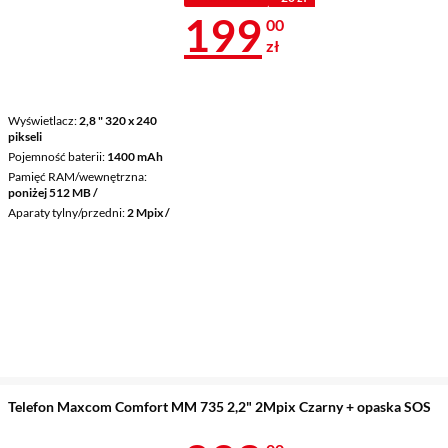
Cena 199 zł
199
00
zł
Wyświetlacz
2,8 " 320 x 240
pikseli
Pojemność baterii
1400 mAh
Pamięć RAM/wewnętrzna
poniżej 512 MB /
Aparaty tylny/przedni
2 Mpix /
Telefon Maxcom Comfort MM 735 2,2" 2Mpix Czarny + opaska SOS