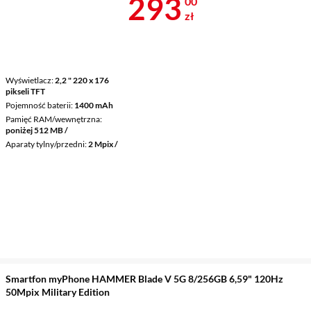
Cena 293 zł
293
00
zł
Wyświetlacz
2,2 " 220 x 176
pikseli TFT
Pojemność baterii
1400 mAh
Pamięć RAM/wewnętrzna
poniżej 512 MB /
Aparaty tylny/przedni
2 Mpix /
Smartfon myPhone HAMMER Blade V 5G 8/256GB 6,59" 120Hz
50Mpix Military Edition