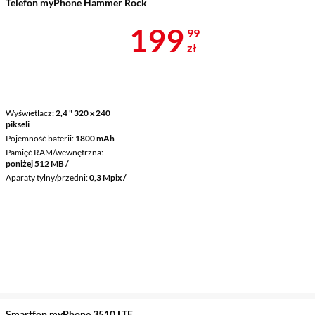
Telefon myPhone Hammer Rock
Cena 199,99 
199
99
zł
Wyświetlacz
2,4 " 320 x 240
pikseli
Pojemność baterii
1800 mAh
Pamięć RAM/wewnętrzna
poniżej 512 MB /
Aparaty tylny/przedni
0,3 Mpix /
Smartfon myPhone 3510 LTE