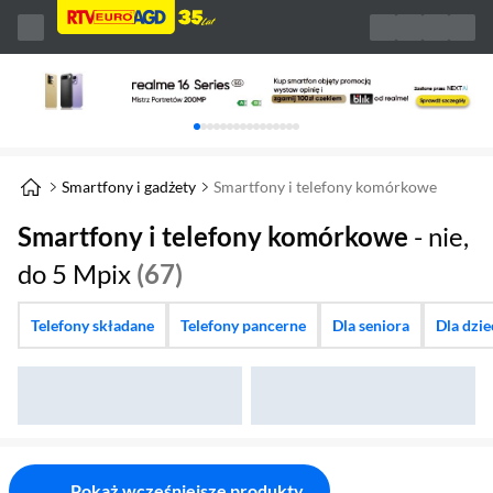
Karuzela z banerami, aktualny element 1 z 
Smartfony i gadżety
Smartfony i telefony komórkowe
Smartfony i telefony komórkowe
- nie,
do 5 Mpix
(67)
Telefony składane
Telefony pancerne
Dla seniora
Dla dzi
Pokaż wcześniejsze produkty