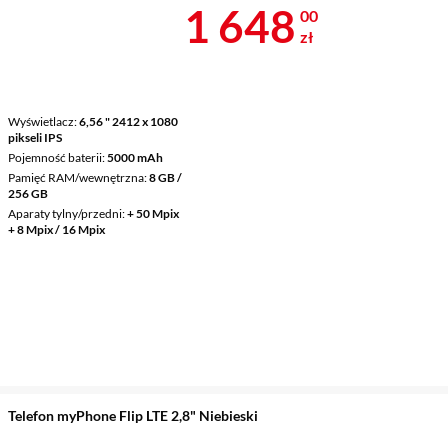
Cena 1 648 z
1 648
00
zł
Wyświetlacz
6,56 " 2412 x 1080
pikseli IPS
Pojemność baterii
5000 mAh
Pamięć RAM/wewnętrzna
8 GB /
256 GB
Aparaty tylny/przedni
+ 50 Mpix
+ 8 Mpix / 16 Mpix
Telefon myPhone Flip LTE 2,8" Niebieski