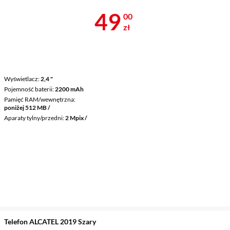
Cena 49 zł
49
00
zł
Wyświetlacz
2,4 "
Pojemność baterii
2200 mAh
Pamięć RAM/wewnętrzna
poniżej 512 MB /
Aparaty tylny/przedni
2 Mpix /
Telefon ALCATEL 2019 Szary