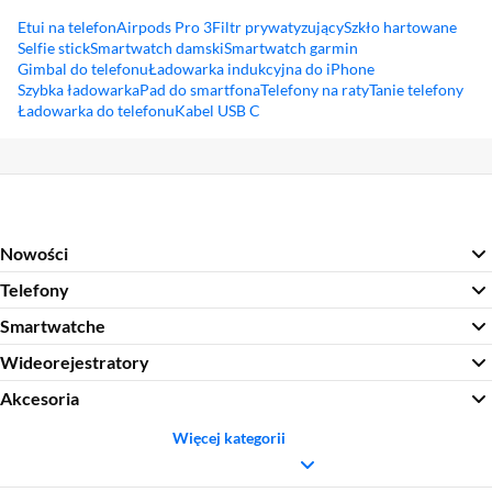
Etui na telefon
Airpods Pro 3
Filtr prywatyzujący
Szkło hartowane
Selfie stick
Smartwatch damski
Smartwatch garmin
Gimbal do telefonu
Ładowarka indukcyjna do iPhone
Szybka ładowarka
Pad do smartfona
Telefony na raty
Tanie telefony
Ładowarka do telefonu
Kabel USB C
Sekcja pominięta
Nowości
Telefony
Smartwatche
Wideorejestratory
Akcesoria
Więcej kategorii
Sekcja pominięta