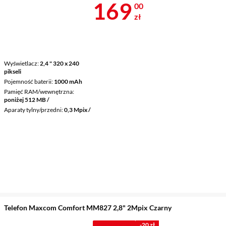
Cena 169 zł
169
00
zł
Wyświetlacz
2,4 " 320 x 240
pikseli
Pojemność baterii
1000 mAh
Pamięć RAM/wewnętrzna
poniżej 512 MB /
Aparaty tylny/przedni
0,3 Mpix /
Telefon Maxcom Comfort MM827 2,8" 2Mpix Czarny
PROMOCJA
-20 zł