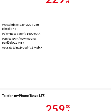
zł
Wyświetlacz
2,8 " 320 x 240
pikseli TFT
Pojemność baterii
1400 mAh
Pamięć RAM/wewnętrzna
poniżej 512 MB /
Aparaty tylny/przedni
2 Mpix /
Telefon myPhone Tango LTE
Cena 259 zł
259
00