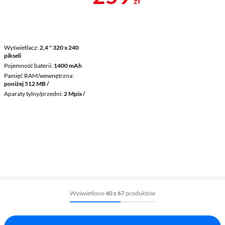
zł
Wyświetlacz
2,4 " 320 x 240
pikseli
Pojemność baterii
1400 mAh
Pamięć RAM/wewnętrzna
poniżej 512 MB /
Aparaty tylny/przedni
2 Mpix /
Wyświetlono
40 z 67
produktów