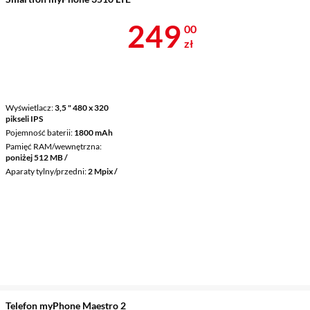
Cena 249 zł
249
00
zł
Wyświetlacz
3,5 " 480 x 320
pikseli IPS
Pojemność baterii
1800 mAh
Pamięć RAM/wewnętrzna
poniżej 512 MB /
Aparaty tylny/przedni
2 Mpix /
Telefon myPhone Maestro 2