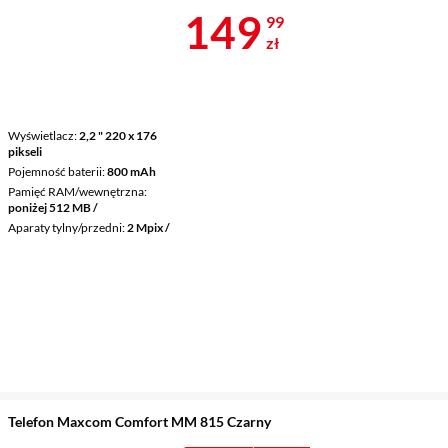
Cena 149,99 
149
99
zł
Wyświetlacz
2,2 " 220 x 176
pikseli
Pojemność baterii
800 mAh
Pamięć RAM/wewnętrzna
poniżej 512 MB /
Aparaty tylny/przedni
2 Mpix /
Telefon Maxcom Comfort MM 815 Czarny