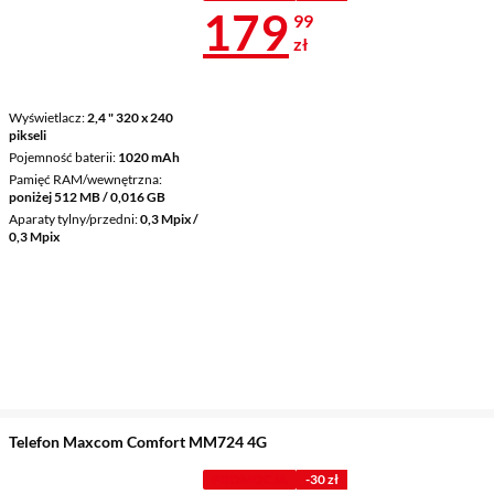
Cena 179,99 
179
99
zł
Wyświetlacz
2,4 " 320 x 240
pikseli
Pojemność baterii
1020 mAh
Pamięć RAM/wewnętrzna
poniżej 512 MB / 0,016 GB
Aparaty tylny/przedni
0,3 Mpix /
0,3 Mpix
Telefon Maxcom Comfort MM724 4G
PROMOCJA
-30 zł