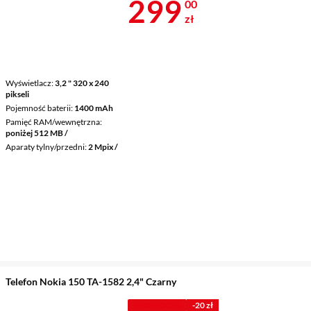
Cena 299 zł
299
00
zł
Wyświetlacz
3,2 " 320 x 240
pikseli
Pojemność baterii
1400 mAh
Pamięć RAM/wewnętrzna
poniżej 512 MB /
Aparaty tylny/przedni
2 Mpix /
Telefon Nokia 150 TA-1582 2,4" Czarny
PROMOCJA
-20 zł