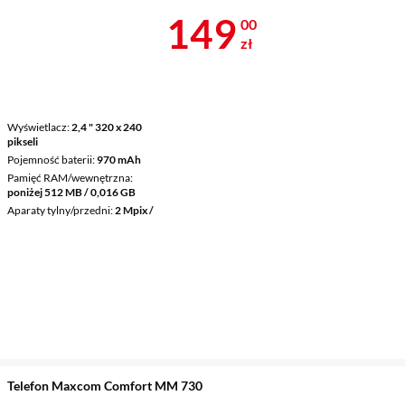
Cena 149 zł
149
00
zł
Wyświetlacz
2,4 " 320 x 240
pikseli
Pojemność baterii
970 mAh
Pamięć RAM/wewnętrzna
poniżej 512 MB / 0,016 GB
Aparaty tylny/przedni
2 Mpix /
Telefon Maxcom Comfort MM 730