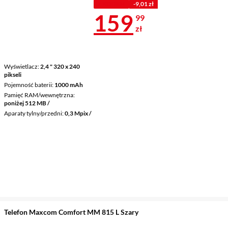
Z KODEM
-9,01 zł
Cena 159,99 
159
99
zł
Wyświetlacz
2,4 " 320 x 240
pikseli
Pojemność baterii
1000 mAh
Pamięć RAM/wewnętrzna
poniżej 512 MB /
Aparaty tylny/przedni
0,3 Mpix /
Telefon Maxcom Comfort MM 815 L Szary