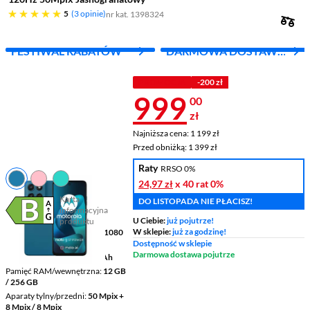
pięć gwiazdek
5
3 opinie
nr kat. 1398324
FESTIWAL RABATÓW
DARMOWA DOSTAWA
Z INPOST
PROMOCJA
-200 zł
Cena 999 zł
999
00
zł
Najniższa cena: 1 199 zł
Najniższa cena:
1 199 zł
Przed obniżką: 1 399 zł
Przed obniżką:
1 399 zł
Raty
RRSO 0%
24,97 zł
x 40 rat
0%
Karta
DO LISTOPADA NIE PŁACISZ!
informacyjna
Plik w formacie pdf
(otworzy się w nowym oknie)
U Ciebie:
już pojutrze!
produktu
W sklepie:
już za godzinę!
Wyświetlacz
6,72 " 2400 x 1080
pikseli LCD
Dostępność w sklepie
Darmowa dostawa pojutrze
Pojemność baterii
7000 mAh
Pamięć RAM/wewnętrzna
12 GB
/ 256 GB
Aparaty tylny/przedni
50 Mpix +
8 Mpix / 8 Mpix