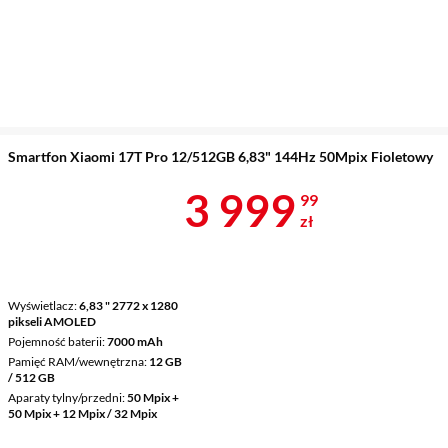
Smartfon Xiaomi 17T Pro 12/512GB 6,83" 144Hz 50Mpix Fioletowy
Cena 3 999,9
3 999
99
zł
Wyświetlacz
6,83 " 2772 x 1280
pikseli AMOLED
Pojemność baterii
7000 mAh
Pamięć RAM/wewnętrzna
12 GB
/ 512 GB
Aparaty tylny/przedni
50 Mpix +
50 Mpix + 12 Mpix / 32 Mpix