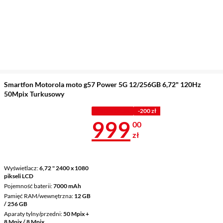
Smartfon Motorola moto g57 Power 5G 12/256GB 6,72" 120Hz
50Mpix Turkusowy
PROMOCJA
-200 zł
Cena 999 zł
999
00
zł
Wyświetlacz
6,72 " 2400 x 1080
pikseli LCD
Pojemność baterii
7000 mAh
Pamięć RAM/wewnętrzna
12 GB
/ 256 GB
Aparaty tylny/przedni
50 Mpix +
8 Mpix / 8 Mpix