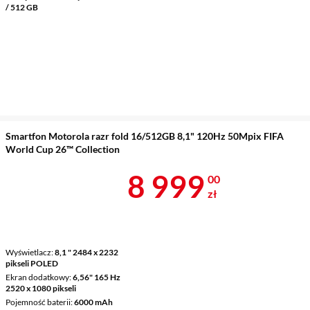
/ 512 GB
Smartfon Motorola razr fold 16/512GB 8,1" 120Hz 50Mpix FIFA
World Cup 26™ Collection
Cena 8 999 z
8 999
00
zł
Wyświetlacz
8,1 " 2484 x 2232
pikseli POLED
Ekran dodatkowy
6,56" 165 Hz
2520 x 1080 pikseli
Pojemność baterii
6000 mAh