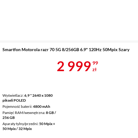
Smartfon Motorola razr 70 5G 8/256GB 6.9" 120Hz 50Mpix Szary
Cena 2 999,9
2 999
99
zł
Wyświetlacz
6,9 " 2640 x 1080
pikseli POLED
Pojemność baterii
4800 mAh
Pamięć RAM/wewnętrzna
8 GB /
256 GB
Aparaty tylny/przedni
50 Mpix +
50 Mpix / 32 Mpix