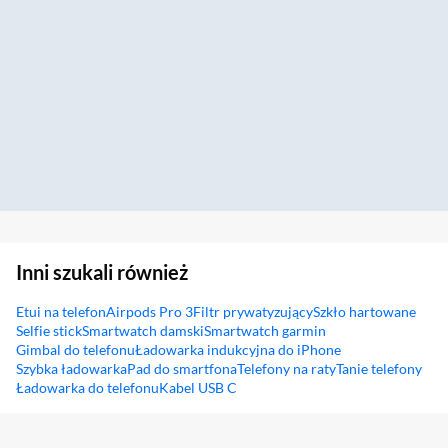
Inni szukali również
Etui na telefon
Airpods Pro 3
Filtr prywatyzujący
Szkło hartowane
Selfie stick
Smartwatch damski
Smartwatch garmin
Gimbal do telefonu
Ładowarka indukcyjna do iPhone
Szybka ładowarka
Pad do smartfona
Telefony na raty
Tanie telefony
Ładowarka do telefonu
Kabel USB C
Sekcja pominięta