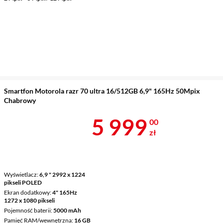
Smartfon Motorola razr 70 ultra 16/512GB 6,9" 165Hz 50Mpix
Chabrowy
Cena 5 999 z
5 999
00
zł
Wyświetlacz
6,9 " 2992 x 1224
pikseli POLED
Ekran dodatkowy
4" 165Hz
1272 x 1080 pikseli
Pojemność baterii
5000 mAh
Pamięć RAM/wewnętrzna
16 GB