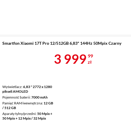
Smartfon Xiaomi 17T Pro 12/512GB 6,83" 144Hz 50Mpix Czarny
Cena 3 999,9
3 999
99
zł
Wyświetlacz
6,83 " 2772 x 1280
pikseli AMOLED
Pojemność baterii
7000 mAh
Pamięć RAM/wewnętrzna
12 GB
/ 512 GB
Aparaty tylny/przedni
50 Mpix +
50 Mpix + 12 Mpix / 32 Mpix