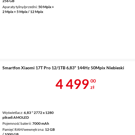
256 GB
Aparaty tylny/przedni
50 Mpix +
2 Mpix + 5 Mpix / 12 Mpix
Smartfon Xiaomi 17T Pro 12/1TB 6,83" 144Hz 50Mpix Niebieski
Cena 4 499 z
4 499
00
zł
Wyświetlacz
6,83 " 2772 x 1280
pikseli AMOLED
Pojemność baterii
7000 mAh
Pamięć RAM/wewnętrzna
12 GB
/ 1000 GB