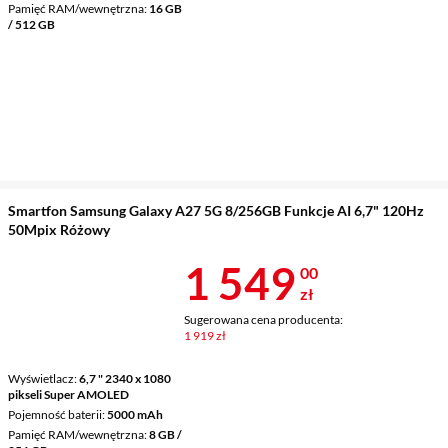
Pamięć RAM/wewnętrzna
16 GB
/ 512 GB
Smartfon Samsung Galaxy A27 5G 8/256GB Funkcje AI 6,7" 120Hz
50Mpix Różowy
Cena 1 549 z
1 549
00
zł
Sugerowana cena producenta:
1 919 zł
Wyświetlacz
6,7 " 2340 x 1080
pikseli Super AMOLED
Pojemność baterii
5000 mAh
Pamięć RAM/wewnętrzna
8 GB /