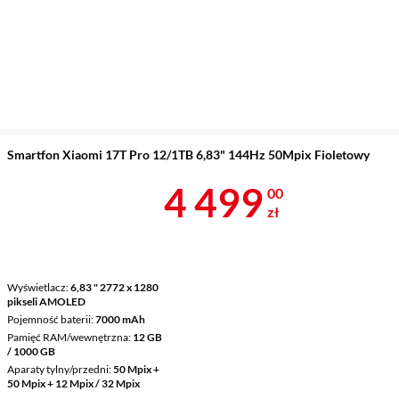
Smartfon Xiaomi 17T Pro 12/1TB 6,83" 144Hz 50Mpix Fioletowy
Cena 4 499 z
4 499
00
zł
Wyświetlacz
6,83 " 2772 x 1280
pikseli AMOLED
Pojemność baterii
7000 mAh
Pamięć RAM/wewnętrzna
12 GB
/ 1000 GB
Aparaty tylny/przedni
50 Mpix +
50 Mpix + 12 Mpix / 32 Mpix