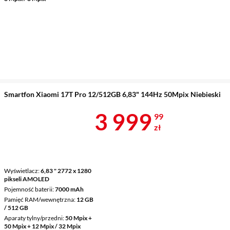
Smartfon Xiaomi 17T Pro 12/512GB 6,83" 144Hz 50Mpix Niebieski
Cena 3 999,9
3 999
99
zł
Wyświetlacz
6,83 " 2772 x 1280
pikseli AMOLED
Pojemność baterii
7000 mAh
Pamięć RAM/wewnętrzna
12 GB
/ 512 GB
Aparaty tylny/przedni
50 Mpix +
50 Mpix + 12 Mpix / 32 Mpix