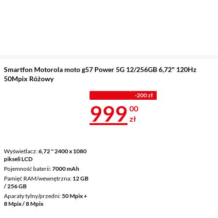
Smartfon Motorola moto g57 Power 5G 12/256GB 6,72" 120Hz
50Mpix Różowy
PROMOCJA
-200 zł
Cena 999 zł
999
00
zł
Wyświetlacz
6,72 " 2400 x 1080
pikseli LCD
Pojemność baterii
7000 mAh
Pamięć RAM/wewnętrzna
12 GB
/ 256 GB
Aparaty tylny/przedni
50 Mpix +
8 Mpix / 8 Mpix