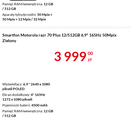
Pamięć RAM/wewnętrzna
12 GB
/ 512 GB
Aparaty tylny/przedni
50 Mpix +
50 Mpix + 12 Mpix / 32 Mpix
Smartfon Motorola razr 70 Plus 12/512GB 6,9" 165Hz 50Mpix
Zielony
Cena 3 999 z
3 999
00
zł
Wyświetlacz
6,9 " 2640 x 1080
pikseli POLED
Ekran dodatkowy
4" 165Hz
1272 x 1080 pikseli
Pojemność baterii
4500 mAh
Pamięć RAM/wewnętrzna
12 GB
/ 512 GB