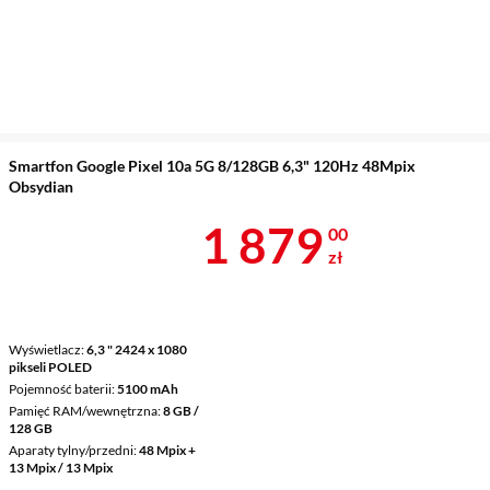
Smartfon Google Pixel 10a 5G 8/128GB 6,3" 120Hz 48Mpix
Obsydian
Cena 1 879 z
1 879
00
zł
Wyświetlacz
6,3 " 2424 x 1080
pikseli POLED
Pojemność baterii
5100 mAh
Pamięć RAM/wewnętrzna
8 GB /
128 GB
Aparaty tylny/przedni
48 Mpix +
13 Mpix / 13 Mpix