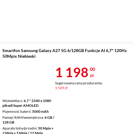
Smartfon Samsung Galaxy A27 5G 6/128GB Funkcje AI 6,7" 120Hz
50Mpix Niebieski
Cena 1 198 z
1 198
00
zł
Sugerowana cena producenta:
1 529 zł
Wyświetlacz
6,7 " 2340 x 1080
pikseli Super AMOLED
Pojemność baterii
5000 mAh
Pamięć RAM/wewnętrzna
6 GB /
128 GB
Aparaty tylny/przedni
50 Mpix +
2 Mpix + 5 Mpix / 12 Mpix