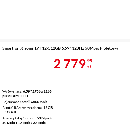
Smartfon Xiaomi 17T 12/512GB 6,59" 120Hz 50Mpix Fioletowy
Cena 2 779,9
2 779
99
zł
Wyświetlacz
6,59 " 2756 x 1268
pikseli AMOLED
Pojemność baterii
6500 mAh
Pamięć RAM/wewnętrzna
12 GB
/ 512 GB
Aparaty tylny/przedni
50 Mpix +
50 Mpix + 12 Mpix / 32 Mpix