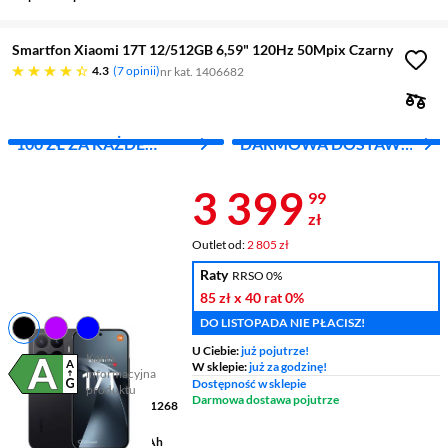
Smartfon Xiaomi 17T 12/512GB 6,59" 120Hz 50Mpix Czarny
4.3 gwiazdek
4.3
7 opinii
nr kat. 1406682
100 ZŁ ZA KAŻDE
DARMOWA DOSTAWA
WYDANE 1000 ZŁ
Z INPOST
Cena 3 399,9
3 399
99
zł
Outlet od:
2 805 zł
Raty
RRSO 0%
85 zł
x 40 rat
0%
DO LISTOPADA NIE PŁACISZ!
U Ciebie:
już pojutrze!
Karta
W sklepie:
już za godzinę!
informacyjna
Plik w formacie pdf
(otworzy się w nowym oknie)
Dostępność w sklepie
produktu
Darmowa dostawa pojutrze
Wyświetlacz
6,59 " 2756 x 1268
pikseli AMOLED
Pojemność baterii
6500 mAh