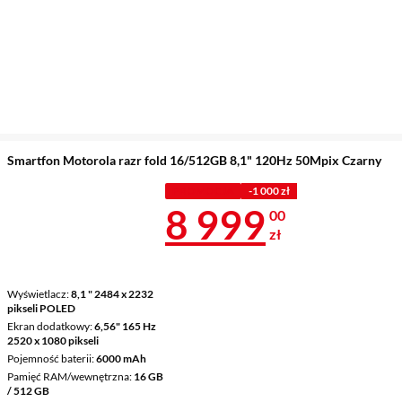
Smartfon Motorola razr fold 16/512GB 8,1" 120Hz 50Mpix Czarny
PROMOCJA
-1 000 zł
Cena 8 999 z
8 999
00
zł
Wyświetlacz
8,1 " 2484 x 2232
pikseli POLED
Ekran dodatkowy
6,56" 165 Hz
2520 x 1080 pikseli
Pojemność baterii
6000 mAh
Pamięć RAM/wewnętrzna
16 GB
/ 512 GB