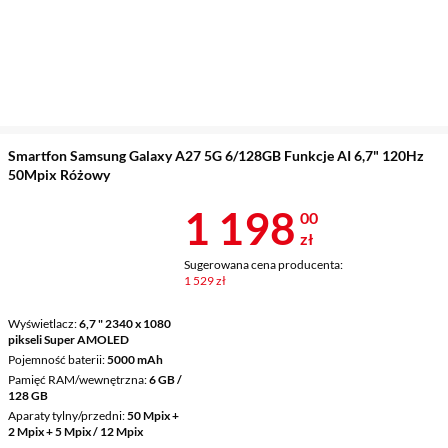
Smartfon Samsung Galaxy A27 5G 6/128GB Funkcje AI 6,7" 120Hz
50Mpix Różowy
Cena 1 198 z
1 198
00
zł
Sugerowana cena producenta:
1 529 zł
Wyświetlacz
6,7 " 2340 x 1080
pikseli Super AMOLED
Pojemność baterii
5000 mAh
Pamięć RAM/wewnętrzna
6 GB /
128 GB
Aparaty tylny/przedni
50 Mpix +
2 Mpix + 5 Mpix / 12 Mpix