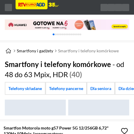
Karuzela z banerami, aktualny element 1 z 
Smartfony i gadżety
Smartfony i telefony komórkowe
Smartfony i telefony komórkowe
- od
48 do 63 Mpix, HDR
(40)
Telefony składane
Telefony pancerne
Dla seniora
Dla dzi
Smartfon Motorola moto g57 Power 5G 12/256GB 6,72"
120Hz 50Mpix Jasnogranatowy