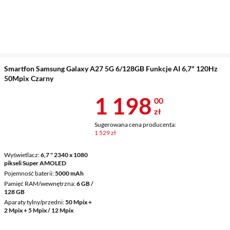
Smartfon Samsung Galaxy A27 5G 6/128GB Funkcje AI 6,7" 120Hz
50Mpix Czarny
Cena 1 198 z
1 198
00
zł
Sugerowana cena producenta:
1 529 zł
Wyświetlacz
6,7 " 2340 x 1080
pikseli Super AMOLED
Pojemność baterii
5000 mAh
Pamięć RAM/wewnętrzna
6 GB /
128 GB
Aparaty tylny/przedni
50 Mpix +
2 Mpix + 5 Mpix / 12 Mpix