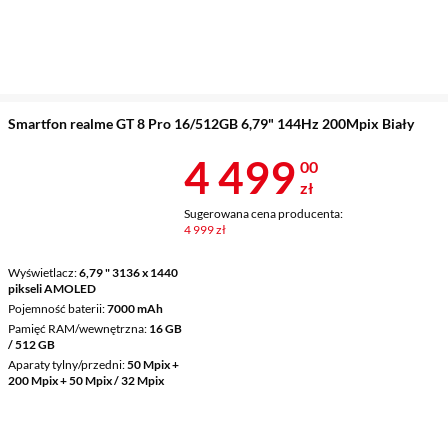
Smartfon realme GT 8 Pro 16/512GB 6,79" 144Hz 200Mpix Biały
Cena 4 499 z
4 499
00
zł
Sugerowana cena producenta:
4 999 zł
Wyświetlacz
6,79 " 3136 x 1440
pikseli AMOLED
Pojemność baterii
7000 mAh
Pamięć RAM/wewnętrzna
16 GB
/ 512 GB
Aparaty tylny/przedni
50 Mpix +
200 Mpix + 50 Mpix / 32 Mpix