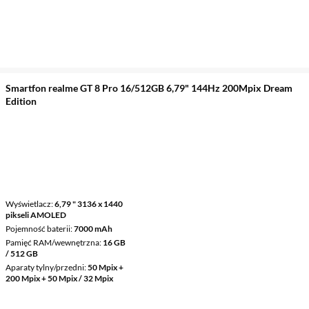
Smartfon realme GT 8 Pro 16/512GB 6,79" 144Hz 200Mpix Dream
Edition
Wyświetlacz
6,79 " 3136 x 1440
pikseli AMOLED
Pojemność baterii
7000 mAh
Pamięć RAM/wewnętrzna
16 GB
/ 512 GB
Aparaty tylny/przedni
50 Mpix +
200 Mpix + 50 Mpix / 32 Mpix