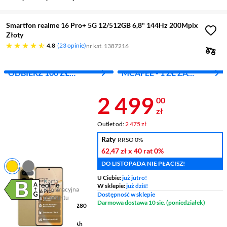
Smartfon realme 16 Pro+ 5G 12/512GB 6,8" 144Hz 200Mpix
Złoty
4.8 gwiazdek
4.8
23 opinie
nr kat. 1387216
ODBIERZ 100 ZŁ
MCAFEE - 1 ZŁ ZA
BLIKIEM ZA OPINIE
PIERWSZY MIES.
Cena 2 499 z
2 499
00
zł
Outlet od:
2 475 zł
Raty
RRSO 0%
62,47 zł
x 40 rat
0%
DO LISTOPADA NIE PŁACISZ!
U Ciebie:
już jutro!
Karta
W sklepie:
już dziś!
informacyjna
Plik w formacie pdf
(otworzy się w nowym oknie)
Dostępność w sklepie
produktu
Darmowa dostawa 10 sie. (poniedziałek)
Wyświetlacz
6,8 " 2800 x 1280
pikseli AMOLED
Pojemność baterii
7000 mAh