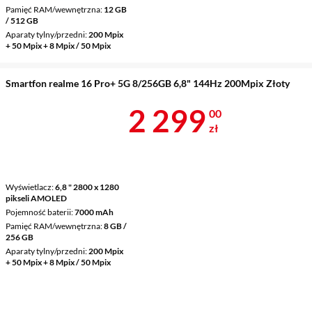
Pamięć RAM/wewnętrzna
12 GB
/ 512 GB
Aparaty tylny/przedni
200 Mpix
+ 50 Mpix + 8 Mpix / 50 Mpix
Smartfon realme 16 Pro+ 5G 8/256GB 6,8" 144Hz 200Mpix Złoty
Cena 2 299 z
2 299
00
zł
Wyświetlacz
6,8 " 2800 x 1280
pikseli AMOLED
Pojemność baterii
7000 mAh
Pamięć RAM/wewnętrzna
8 GB /
256 GB
Aparaty tylny/przedni
200 Mpix
+ 50 Mpix + 8 Mpix / 50 Mpix