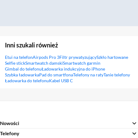
Inni szukali również
Etui na telefon
Airpods Pro 3
Filtr prywatyzujący
Szkło hartowane
Selfie stick
Smartwatch damski
Smartwatch garmin
Gimbal do telefonu
Ładowarka indukcyjna do iPhone
Szybka ładowarka
Pad do smartfona
Telefony na raty
Tanie telefony
Ładowarka do telefonu
Kabel USB C
Sekcja pominięta
Nowości
Telefony