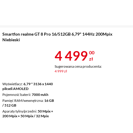
Smartfon realme GT 8 Pro 16/512GB 6,79" 144Hz 200Mpix
Niebieski
Cena 4 499 z
4 499
00
zł
Sugerowana cena producenta:
4 999 zł
Wyświetlacz
6,79 " 3136 x 1440
pikseli AMOLED
Pojemność baterii
7000 mAh
Pamięć RAM/wewnętrzna
16 GB
/ 512 GB
Aparaty tylny/przedni
50 Mpix +
200 Mpix + 50 Mpix / 32 Mpix