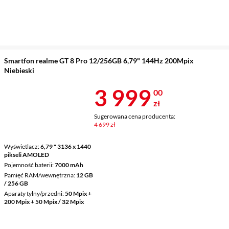
Smartfon realme GT 8 Pro 12/256GB 6,79" 144Hz 200Mpix
Niebieski
Cena 3 999 z
3 999
00
zł
Sugerowana cena producenta:
4 699 zł
Wyświetlacz
6,79 " 3136 x 1440
pikseli AMOLED
Pojemność baterii
7000 mAh
Pamięć RAM/wewnętrzna
12 GB
/ 256 GB
Aparaty tylny/przedni
50 Mpix +
200 Mpix + 50 Mpix / 32 Mpix