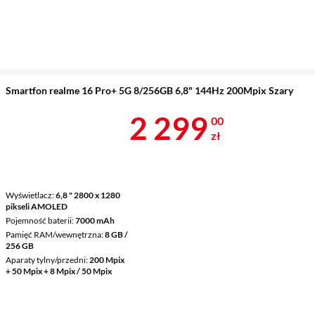
Smartfon realme 16 Pro+ 5G 8/256GB 6,8" 144Hz 200Mpix Szary
Cena 2 299 z
2 299
00
zł
Wyświetlacz
6,8 " 2800 x 1280
pikseli AMOLED
Pojemność baterii
7000 mAh
Pamięć RAM/wewnętrzna
8 GB /
256 GB
Aparaty tylny/przedni
200 Mpix
+ 50 Mpix + 8 Mpix / 50 Mpix