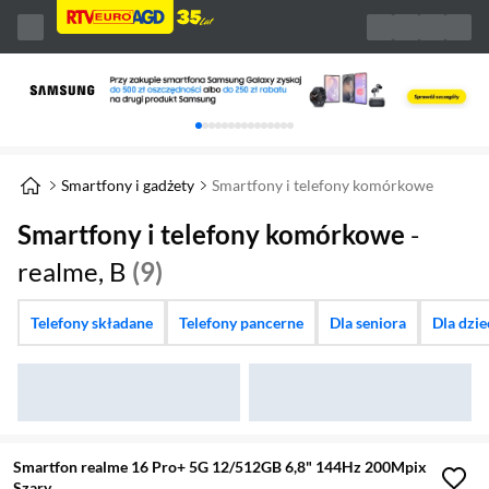
Karuzela z banerami, aktualny element 1 z 
Smartfony i gadżety
Smartfony i telefony komórkowe
Smartfony i telefony komórkowe
-
realme, B
(9)
Telefony składane
Telefony pancerne
Dla seniora
Dla dzi
Smartfon realme 16 Pro+ 5G 12/512GB 6,8" 144Hz 200Mpix
Szary