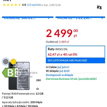
4.8 gwiazdek
4.8
23 opinie
nr kat. 1387218
ODBIERZ 100 ZŁ
MCAFEE - 1 ZŁ ZA
BLIKIEM ZA OPINIE
PIERWSZY MIES.
Cena 2 499 z
2 499
00
zł
Outlet od:
2 489 zł
Raty
RRSO 0%
62,47 zł
x 40 rat
0%
DO LISTOPADA NIE PŁACISZ!
U Ciebie:
już jutro!
Karta
W sklepie:
już dziś!
informacyjna
Plik w formacie pdf
(otworzy się w nowym oknie)
Dostępność w sklepie
produktu
Darmowa dostawa 10 sie. (poniedziałek)
Wyświetlacz
6,8 " 2800 x 1280
pikseli AMOLED
Pojemność baterii
7000 mAh
Pamięć RAM/wewnętrzna
12 GB
/ 512 GB
Aparaty tylny/przedni
200 Mpix
+ 50 Mpix + 8 Mpix / 50 Mpix