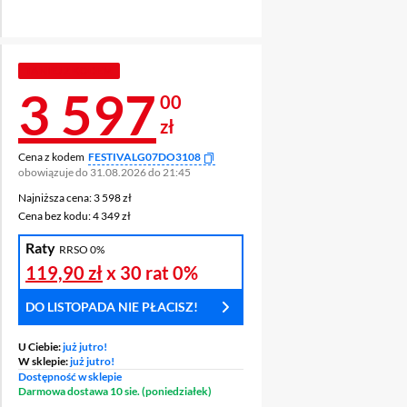
TANIEJ Z KODEM
Cena 3 597 zł
3 597
00
zł
Cena z kodem
FESTIVALG07DO3108
obowiązuje do 31.08.2026 do 21:45
Najniższa cena: 3 598 zł
Najniższa cena:
3 598 zł
Cena bez kodu: 4 349 zł
Cena bez kodu:
4 349 zł
Raty
RRSO 0%
119,90 zł
x 30 rat
0%
DO LISTOPADA NIE PŁACISZ!
U Ciebie:
już jutro!
W sklepie:
już jutro!
Dostępność w sklepie
Darmowa dostawa 10 sie. (poniedziałek)