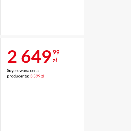
Cena 2 649,99 z
2 649
99
zł
Sugerowana cena
producenta:
3 599 zł