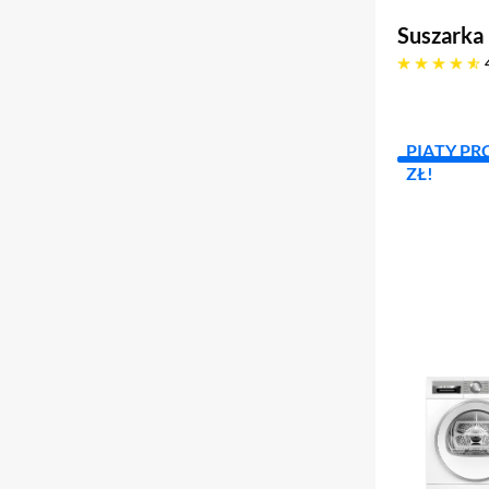
Suszarka
4.9 gwiazdek
PIĄTY PR
ZŁ!