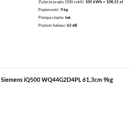
Zużycie prądu (100 cykli)
105 kWh = 108,15 zł
Pojemność
9 kg
Pompa ciepła
tak
Poziom hałasu
62 dB
a Siemens iQ500 WQ44G2D4PL 61,3cm 9kg