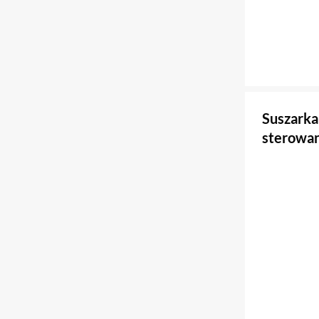
Suszark
sterowan