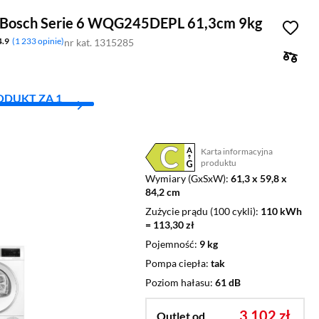
 Bosch Serie 6 WQG245DEPL 61,3cm 9kg
4.9
1 233 opinie
nr kat. 1315285
ODUKT ZA 1
Karta informacyjna
Plik w formacie pdf
(otworzy się w nowym oknie)
produktu
Wymiary (GxSxW)
61,3 x 59,8 x
84,2 cm
Zużycie prądu (100 cykli)
110 kWh
= 113,30 zł
Pojemność
9 kg
Pompa ciepła
tak
Poziom hałasu
61 dB
3 102 zł
Outlet od