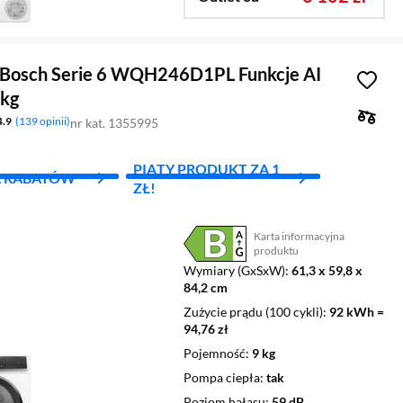
 Bosch Serie 6 WQH246D1PL Funkcje AI
kg
4.9
139 opinii
nr kat. 1355995
PIĄTY PRODUKT ZA 1
L RABATÓW
ZŁ!
Karta informacyjna
Plik w formacie pdf
(otworzy się w nowym oknie)
produktu
Wymiary (GxSxW)
61,3 x 59,8 x
84,2 cm
Zużycie prądu (100 cykli)
92 kWh =
94,76 zł
Pojemność
9 kg
Pompa ciepła
tak
Poziom hałasu
59 dB