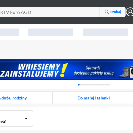
Szukaj
Karuzela z banerami, aktu
a dużej rodziny
Do małej łazienki
ość