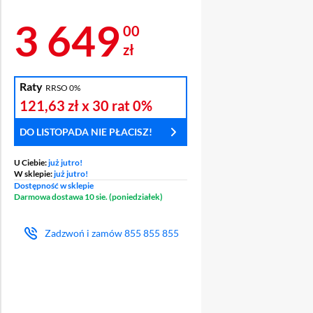
Cena 3 649 zł
3 649
00
zł
Raty
RRSO 0%
121,63 zł
x 30 rat
0%
DO LISTOPADA NIE PŁACISZ!
U Ciebie:
już jutro!
W sklepie:
już jutro!
Dostępność w sklepie
Darmowa dostawa 10 sie. (poniedziałek)
Zadzwoń i zamów
855 855 855