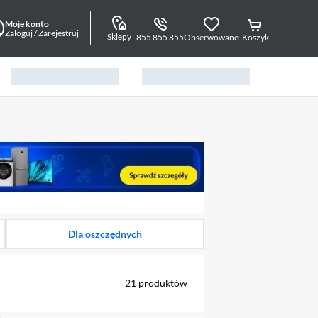
Moje konto
Zaloguj / Zarejestruj
Sklepy
855 855 855
Obserwowane
Koszyk
alny element 1 z 18
Dla oszczędnych
21
produktów