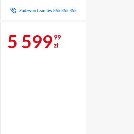
Zadzwoń i zamów
855 855 855
Cena 5 599,99 z
5 599
99
zł